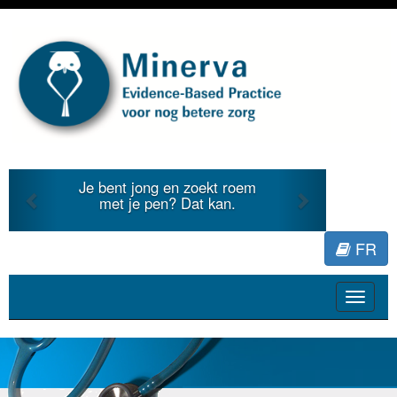
Previous
Next
Je bent jong en zoekt roem
met je pen? Dat kan.
FR
Toggle
navigat