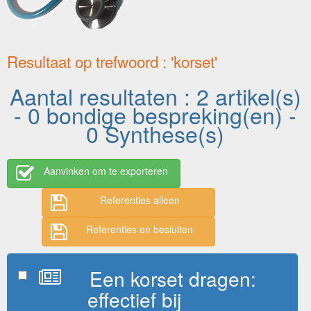
Resultaat op trefwoord : 'korset'
Aantal resultaten : 2 artikel(s)
- 0 bondige bespreking(en) -
0 Synthese(s)
Aanvinken om te exporteren
Referenties alleen
Referenties en besluiten
Een korset dragen:
effectief bij