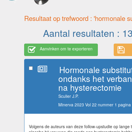
Resultaat op trefwoord : 'hormonale su
Aantal resultaten : 1
Aanvinken om te exporteren
Hormonale substitut
ondanks het verban
na hysterectomie
Sculier J.P.
Minerva 2023 Vol 22 nummer 1 pagina 
Volgens de auteurs van deze follow-upstudie op lange 