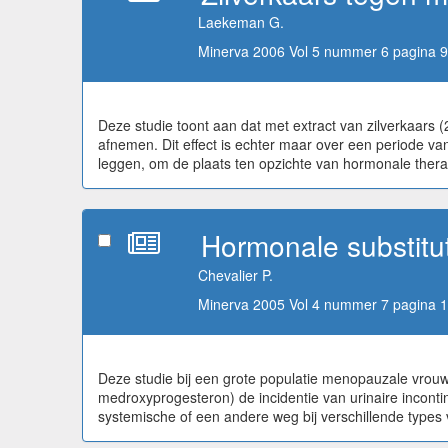
Laekeman G.
Minerva 2006 Vol 5 nummer 6 pagina 9
Deze studie toont aan dat met extract van zilverkaar
afnemen. Dit effect is echter maar over een periode v
leggen, om de plaats ten opzichte van hormonale therap
Hormonale substituti
Chevalier P.
Minerva 2005 Vol 4 nummer 7 pagina 1
Deze studie bij een grote populatie menopauzale vrou
medroxyprogesteron) de incidentie van urinaire inconti
systemische of een andere weg bij verschillende type