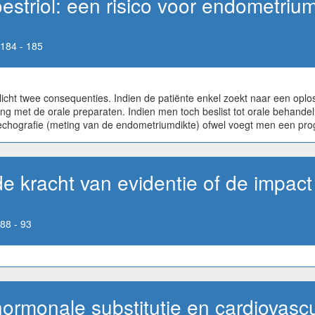
striol: een risico voor endometriu
184 - 185
llicht twee consequenties. Indien de patiënte enkel zoekt naar een oplo
king met de orale preparaten. Indien men toch beslist tot orale behandel
echografie (meting van de endometriumdikte) ofwel voegt men een pro
de kracht van evidentie of de impac
88 - 93
monale substitutie en cardiovascul