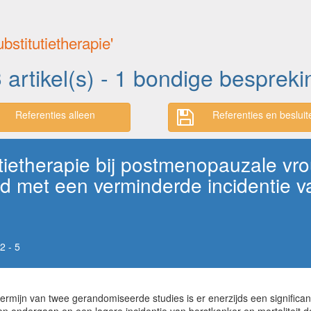
bstitutietherapie'
3 artikel(s) - 1 bondige besprek
Referenties alleen
Referenties en besluit
ietherapie bij postmenopauzale vro
d met een verminderde incidentie v
2 - 5
termijn van twee gerandomiseerde studies is er enerzijds een signific