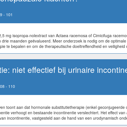
9 - 101
s (2,5 mg isopropa-nolextract van Actaea racemosa of Cimicifuga race
an drie maanden geëvalueerd. Meer onderzoek is nodig om de optimale d
ie te bepalen en om de therapeutische doeltreffendheid en veiligheid 
e: niet effectief bij urinaire incontin
08 - 110
wen toont aan dat hormonale substitutietherapie (enkel geconjugeerde
nentie verhoogt en bestaande incontinentie verslechtert. Het effect van
s van incontinentie, vastgesteld aan de hand van een urodynamisch on