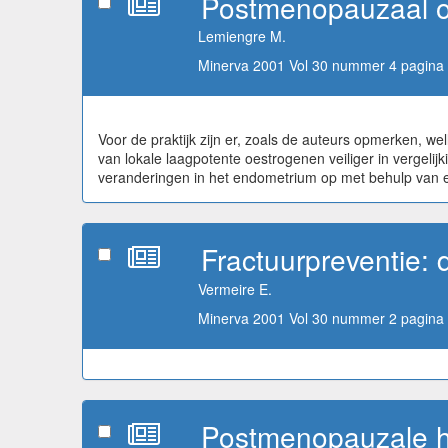
Postmenopauzaal oe
Lemiengre M.
Minerva 2001 Vol 30 nummer 4 pagina 
Voor de praktijk zijn er, zoals de auteurs opmerken, we
van lokale laagpotente oestrogenen veiliger in vergelij
veranderingen in het endometrium op met behulp van 
Fractuurpreventie: 
Vermeire E.
Minerva 2001 Vol 30 nummer 2 pagina 
Postmenopauzale hor