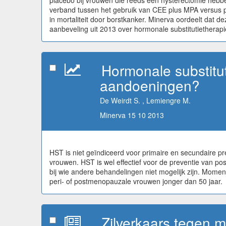
placebo bij vrouwen die reeds een hysterectomie hebben
verband tussen het gebruik van CEE plus MPA versus pl
in mortaliteit door borstkanker. Minerva oordeelt da
aanbeveling uit 2013 over hormonale substitutietherapie 
Hormonale substitu
aandoeningen?
De Weirdt S. , Lemiengre M.
Minerva 15 10 2013
HST is niet geïndiceerd voor primaire en secundaire p
vrouwen. HST is wel effectief voor de preventie van po
bij wie andere behandelingen niet mogelijk zijn. Momen
peri- of postmenopauzale vrouwen jonger dan 50 jaar.
Zilverkaars tegen 