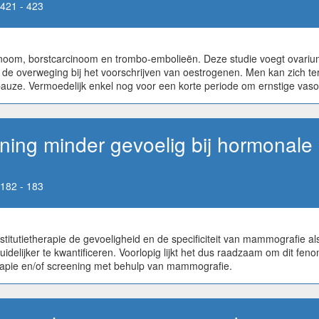
421 - 423
oom, borstcarcinoom en trombo-embolieën. Deze studie voegt ovariumca
e overweging bij het voorschrijven van oestrogenen. Men kan zich tere
pauze. Vermoedelijk enkel nog voor een korte periode om ernstige vas
ning minder gevoelig bij hormonale 
182 - 183
stitutietherapie de gevoeligheid en de specificiteit van mammografie a
idelijker te kwantificeren. Voorlopig lijkt het dus raadzaam om dit f
erapie en/of screening met behulp van mammografie.