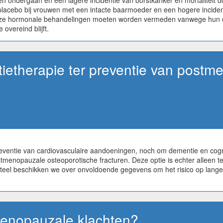
 ondergaan en een lagere incidentie van borstkanker en mortaliteit do
acebo bij vrouwen met een intacte baarmoeder en een hogere incidenti
t deze hormonale behandelingen moeten worden vermeden vanwege hun o
overeind blijft.
tietherapie ter preventie van post
reventie van cardiovasculaire aandoeningen, noch om dementie en cogn
stmenopauzale osteoporotische fracturen. Deze optie is echter alleen te
teel beschikken we over onvoldoende gegevens om het risico op lange t
menopauzale klachten?