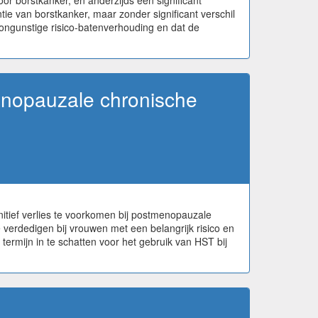
or borstkanker, en anderzijds een significant
e van borstkanker, maar zonder significant verschil
ngunstige risico-batenverhouding en dat de
menopauzale chronische
itief verlies te voorkomen bij postmenopauzale
 verdedigen bij vrouwen met een belangrijk risico en
ermijn in te schatten voor het gebruik van HST bij