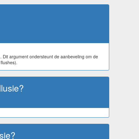
en. Dit argument ondersteunt de aanbeveling om de
flushes).
llusie?
usie?