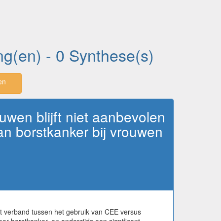
ing(en) - 0 Synthese(s)
en
uwen blijft niet aanbevolen
an borstkanker bij vrouwen
ant verband tussen het gebruik van CEE versus