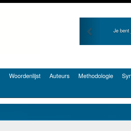
Previous
nt jong en zoekt roem met je
Je 
pen? Dat kan.
t
Woordenlijst
Auteurs
Methodologie
Sy