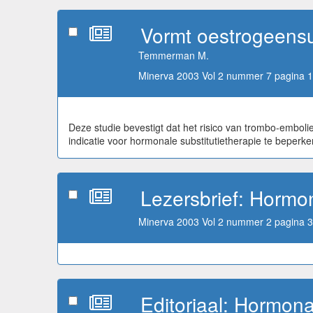
Vormt oestrogeensub
Temmerman M.
Minerva 2003 Vol 2 nummer 7 pagina 1
Deze studie bevestigt dat het risico van trombo-emboli
indicatie voor hormonale substitutietherapie te beperk
Lezersbrief: Hormon
Minerva 2003 Vol 2 nummer 2 pagina 3
Editoriaal: Hormonal