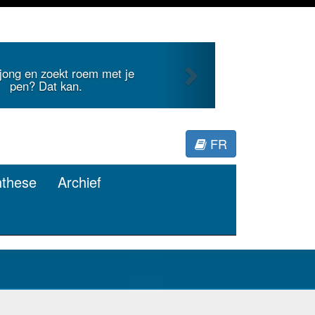
Next
duidt internationale literatuur voor
Minerva.
FR
nthese
Archief