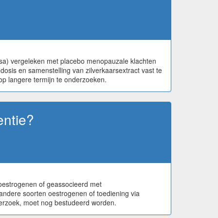
mosa) vergeleken met placebo menopauzale klachten
osis en samenstelling van zilverkaarsextract vast te
op langere termijn te onderzoeken.
entie?
 oestrogenen of geassocieerd met
 andere soorten oestrogenen of toediening via
derzoek, moet nog bestudeerd worden.