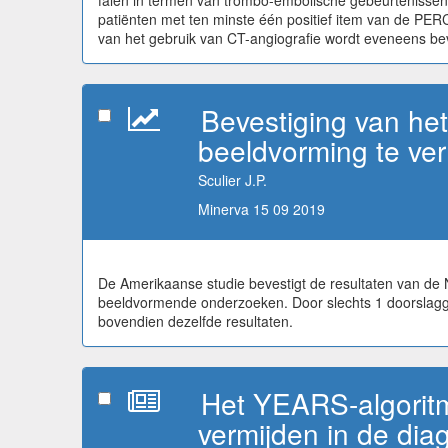
falen in termen van trombo-embolische gebeurtenissen
patiënten met ten minste één positief item van de PERC
van het gebruik van CT-angiografie wordt eveneens be
Bevestiging van het
beeldvorming te ver
Sculier J.P.
Minerva 15 09 2019
De Amerikaanse studie bevestigt de resultaten van de 
beeldvormende onderzoeken. Door slechts 1 doorslagg
bovendien dezelfde resultaten.
Het YEARS-algoritm
vermijden in de di