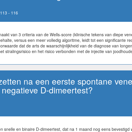
113 - 116
maakt van 3 criteria van de Wells-score (klinische tekens van diepe 
halte, versus een meer volledig algoritme, leidt tot een significante r
oorwaarde dat de arts de waarschijnlijkheid van de diagnose van longem
t stralingsrisico en het risico verbonden met de injectie van joodhoud
pzetten na een eerste spontane ven
en negatieve D-dimeertest?
een snelle en binaire D-dimeertest, dat na 1 maand nog eens bevestigd