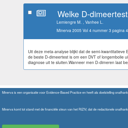
Welke D-dimeertest 
Lemiengre M. , Vanhee L.
Minerva 2005 Vol 4 nummer 3 pagina 4
Uit deze meta-analyse blijkt dat de semi-kwantitatiev
de beste D-dimeertest is om een DVT of longembolie uit
diagnose uit te sluiten.Wanneer men D-dimeren laat be
Minerva is een organisatie voor Evidence-Based Practice en heeft als doelstelling onafhanke
Minerva komt tot stand met de financiële steun van het RIZIV, dat de redactionele onafhank