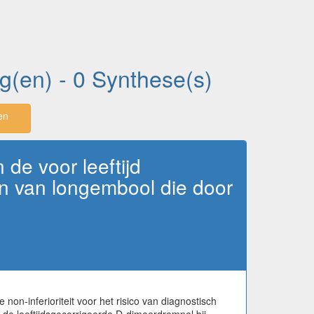
ng(en) - 0 Synthese(s)
en
de voor leeftijd
en van longembool die door
non-inferioriteit voor het risico van diagnostisch