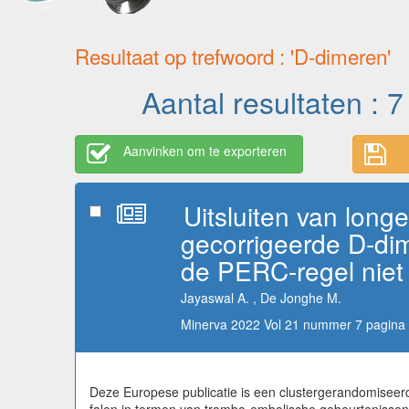
Resultaat op trefwoord : 'D-dimeren'
Aantal resultaten : 7
Aanvinken om te exporteren
Uitsluiten van long
gecorrigeerde D-di
de PERC-regel niet 
Jayaswal A. , De Jonghe M.
Minerva 2022 Vol 21 nummer 7 pagina 
Deze Europese publicatie is een clustergerandomiseerd c