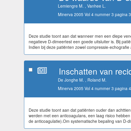
Lemiengre M. , Vanhee L.
Minerva 2005 Vol 4 nummer 3 pagina 3
Deze studie toont aan dat wanneer men een diepe vene
negatieve D-dimeertest een goede uitsluiter is. Bij p
Indien bij deze patiënten zowel compressie-echografie 
Inschatten van rec
De Jonghe M. , Roland M.
Minerva 2005 Vol 4 nummer 3 pagina 4
Deze studie toont aan dat patiënten ouder dan achtti
werden met een anticoagulans, een laag risico hebben
de anticoagulatie).Om systematische bepaling van D-dime