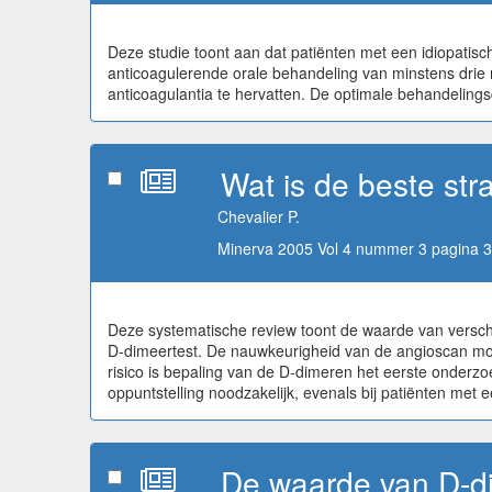
Deze studie toont aan dat patiënten met een idiopat
anticoagulerende orale behandeling van minstens drie 
anticoagulantia te hervatten. De optimale behandeling
Wat is de beste str
Chevalier P.
Minerva 2005 Vol 4 nummer 3 pagina 3
Deze systematische review toont de waarde van verschil
D-dimeertest. De nauwkeurigheid van de angioscan moet 
risico is bepaling van de D-dimeren het eerste onderzo
oppuntstelling noodzakelijk, evenals bij patiënten met e
De waarde van D-d