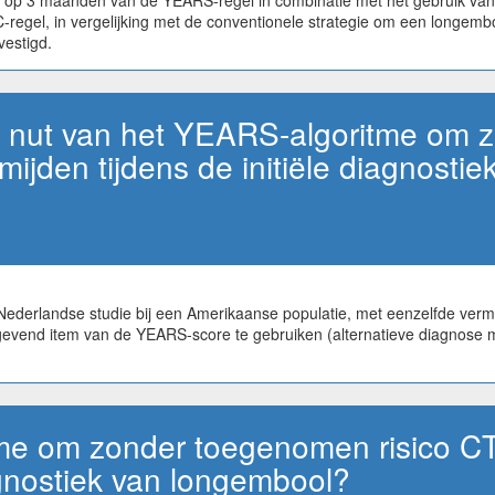
 op 3 maanden van de YEARS-regel in combinatie met het gebruik van 
-regel, in vergelijking met de conventionele strategie om een longembo
vestigd.
 nut van het YEARS-algoritme om zo
mijden tijdens de initiële diagnosti
Nederlandse studie bij een Amerikaanse populatie, met eenzelfde ver
evend item van de YEARS-score te gebruiken (alternatieve diagnose 
e om zonder toegenomen risico CT-
agnostiek van longembool?