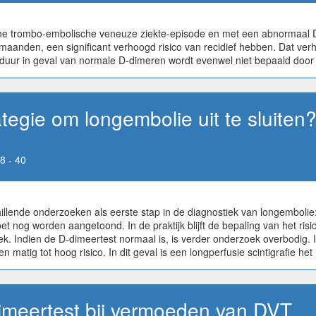
ische trombo-embolische veneuze ziekte-episode en met een abnormaal
maanden, een significant verhoogd risico van recidief hebben. Dat ver
sduur in geval van normale D-dimeren wordt evenwel niet bepaald door 
ategie om longembolie uit te sluiten
8 - 40
lende onderzoeken als eerste stap in de diagnostiek van longembolie: 
nog worden aangetoond. In de praktijk blijft de bepaling van het risic
ek. Indien de D-dimeertest normaal is, is verder onderzoek overbodig. 
en matig tot hoog risico. In dit geval is een longperfusie scintigrafie h
imeertest bij vermoeden van DVT