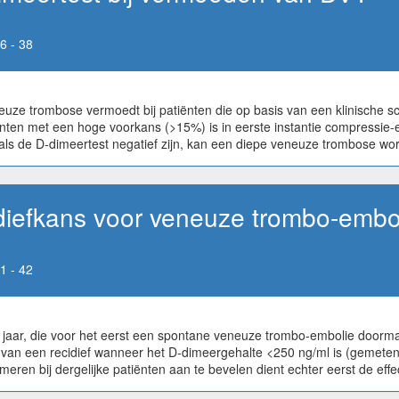
6 - 38
uze trombose vermoedt bij patiënten die op basis van een klinische 
atiënten met een hoge voorkans (>15%) is in eerste instantie compress
als de D-dimeertest negatief zijn, kan een diepe veneuze trombose wor
idiefkans voor veneuze trombo-embo
1 - 42
en jaar, die voor het eerst een spontane veneuze trombo-embolie doo
 van een recidief wanneer het D-dimeergehalte <250 ng/ml is (gemete
ren bij dergelijke patiënten aan te bevelen dient echter eerst de effec