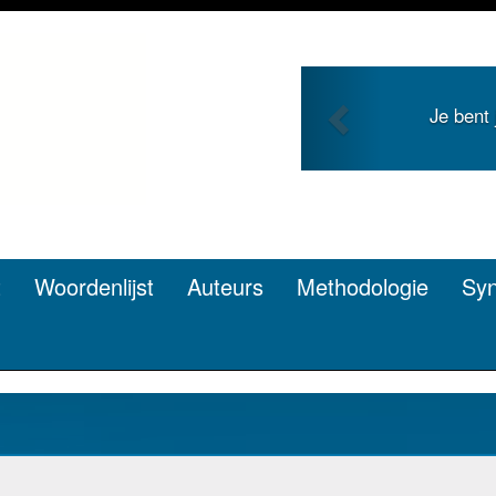
Previous
Je bent jong en zoekt roem 
pen? Dat kan.
t
Woordenlijst
Auteurs
Methodologie
Sy