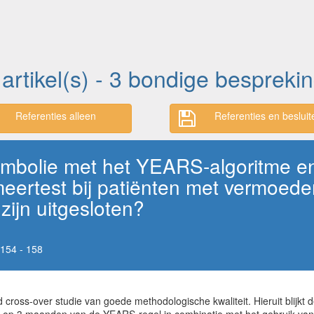
 artikel(s) - 3 bondige bespreki
Referenties alleen
Referenties en besluit
embolie met het YEARS-algoritme en 
meertest bij patiënten met vermoed
zijn uitgesloten?
154 - 158
ross-over studie van goede methodologische kwaliteit. Hieruit blijkt de 