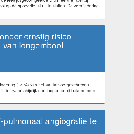
de leeftijdsgecorrigeerde D-dimeerdrempel bij
ol op de spoeddienst uit te sluiten. De vermindering
nder ernstig risico
ek van longembool
mindering (14 %) van het aantal voorgeschreven
minder waarschijnlijk dan longembool) bekomt men
pulmonaal angiografie te