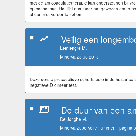
met de anticoagulatietherapie kan ondersteunen bij vr
op consensus. Het lijkt ons meer aangewezen om, afhanke
al dan niet verder te zetten.
Veilig een longemboo
Lemiengre M.
Minerva 28 06 2013
Deze eerste prospectieve cohortstudie in de huisartspr
negatieve D-dimeer test.
De duur van een an
De Jonghe M.
Minerva 2008 Vol 7 nummer 1 pagina 8