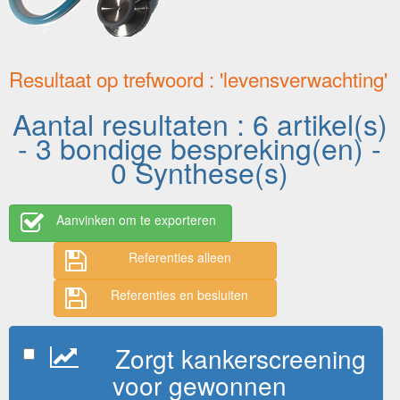
Resultaat op trefwoord : 'levensverwachting'
Aantal resultaten : 6 artikel(s)
- 3 bondige bespreking(en) -
0 Synthese(s)
Aanvinken om te exporteren
Referenties alleen
Referenties en besluiten
Zorgt kankerscreening
voor gewonnen