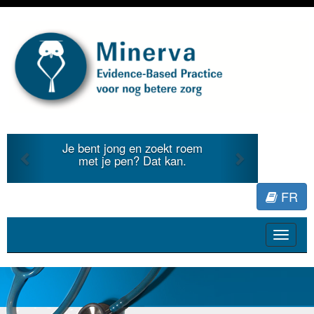
Previous
Next
Je bent jong en zoekt roem
Je duid
met je pen? Dat kan.
literat
FR
Toggle
navigat