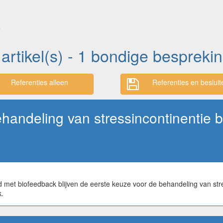
'
 artikel(s) - 1 bondige bespreki
Referenties alleen
Referenties en besluit
ehandeling van stressincontinentie 
t biofeedback blijven de eerste keuze voor de behandeling van stres
k.