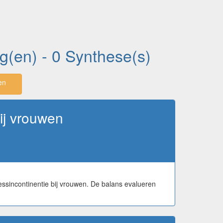
ng(en) - 0 Synthese(s)
en
bij vrouwen
sincontinentie bij vrouwen. De balans evalueren