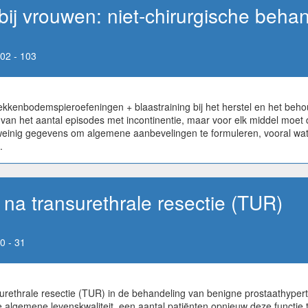
 bij vrouwen: niet-chirurgische beha
02 - 103
kkenbodemspieroefeningen + blaastraining bij het herstel en het beho
van het aantal episodes met incontinentie, maar voor elk middel moet
 weinig gegevens om algemene aanbevelingen te formuleren, vooral wat
.
 na transurethrale resectie (TUR)
0 - 31
rethrale resectie (TUR) in de behandeling van benigne prostaathypertro
 algemene levenskwaliteit, een aantal patiënten opnieuw deze functie t