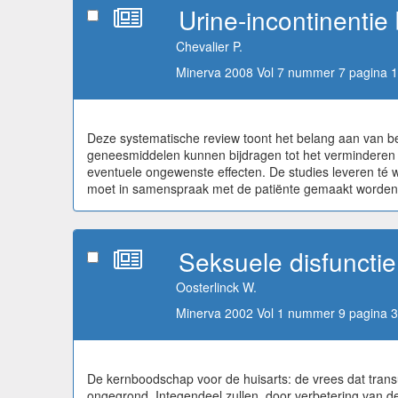
Urine-incontinentie
Chevalier P.
Minerva 2008 Vol 7 nummer 7 pagina 1
Deze systematische review toont het belang aan van be
geneesmiddelen kunnen bijdragen tot het verminderen 
eventuele ongewenste effecten. De studies leveren té
moet in samenspraak met de patiënte gemaakt worden
Seksuele disfunctie
Oosterlinck W.
Minerva 2002 Vol 1 nummer 9 pagina 3
De kernboodschap voor de huisarts: de vrees dat transu
ongegrond. Integendeel zullen, door verbetering van de