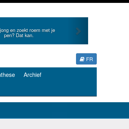
Next
 jong en zoekt roem met je
pen? Dat kan.
FR
nthese
Archief