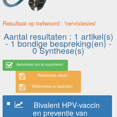
Resultaat op trefwoord : 'cervixlesies'
Aantal resultaten : 1 artikel(s)
- 1 bondige bespreking(en) -
0 Synthese(s)
Aanvinken om te exporteren
Referenties alleen
Referenties en besluiten
Bivalent HPV-vaccin
en preventie van