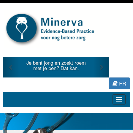
Previous
Next
Je bent jong en zoekt roem
met je pen? Dat kan.
FR
Toggle
navigat