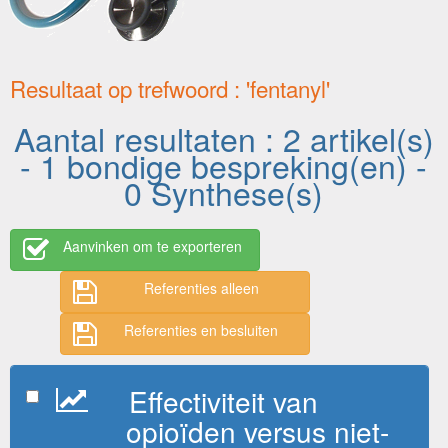
Resultaat op trefwoord : 'fentanyl'
Aantal resultaten : 2 artikel(s)
- 1 bondige bespreking(en) -
0 Synthese(s)
Aanvinken om te exporteren
Referenties alleen
Referenties en besluiten
Effectiviteit van
opioïden versus niet-