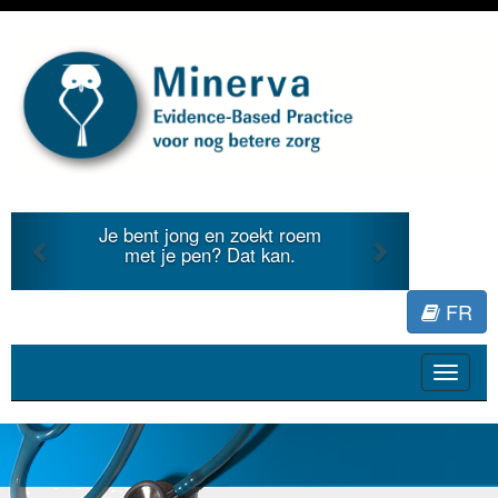
Previous
Next
Je bent jong en zoekt roem
met je pen? Dat kan.
FR
Toggle
navigat