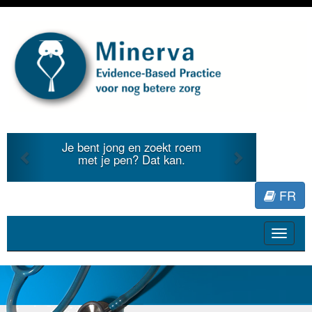
Previous
Next
Je bent jong en zoekt roem
met je pen? Dat kan.
FR
Toggle
navigat