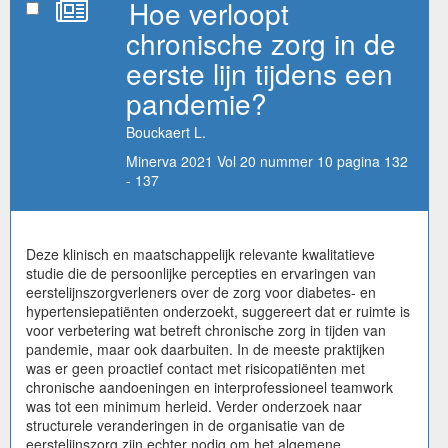
Hoe verloopt
chronische zorg in de
eerste lijn tijdens een
pandemie?
Bouckaert L.
Minerva 2021 Vol 20 nummer 10 pagina 132
- 137
Deze klinisch en maatschappelijk relevante kwalitatieve
studie die de persoonlijke percepties en ervaringen van
eerstelijnszorgverleners over de zorg voor diabetes- en
hypertensiepatiënten onderzoekt, suggereert dat er ruimte is
voor verbetering wat betreft chronische zorg in tijden van
pandemie, maar ook daarbuiten. In de meeste praktijken
was er geen proactief contact met risicopatiënten met
chronische aandoeningen en interprofessioneel teamwork
was tot een minimum herleid. Verder onderzoek naar
structurele veranderingen in de organisatie van de
eerstelijnszorg zijn echter nodig om het algemene