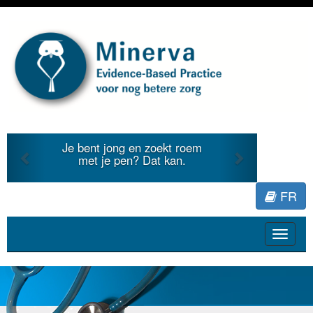
Previous
Next
Je bent jong en zoekt roem
met je pen? Dat kan.
FR
Toggle
navigat