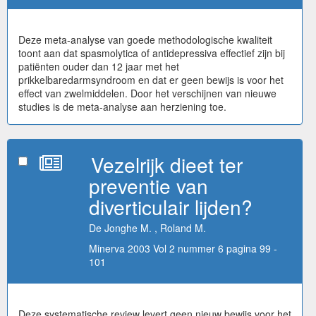
Deze meta-analyse van goede methodologische kwaliteit
toont aan dat spasmolytica of antidepressiva effectief zijn bij
patiënten ouder dan 12 jaar met het
prikkelbaredarmsyndroom en dat er geen bewijs is voor het
effect van zwelmiddelen. Door het verschijnen van nieuwe
studies is de meta-analyse aan herziening toe.
Vezelrijk dieet ter
preventie van
diverticulair lijden?
De Jonghe M. , Roland M.
Minerva 2003 Vol 2 nummer 6 pagina 99 -
101
Deze systematische review levert geen nieuw bewijs voor het