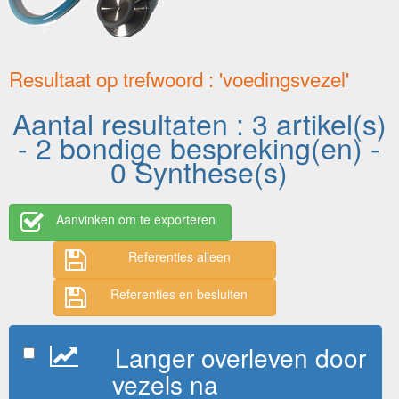
Resultaat op trefwoord : 'voedingsvezel'
Aantal resultaten : 3 artikel(s)
- 2 bondige bespreking(en) -
0 Synthese(s)
Aanvinken om te exporteren
Referenties alleen
Referenties en besluiten
Langer overleven door
vezels na