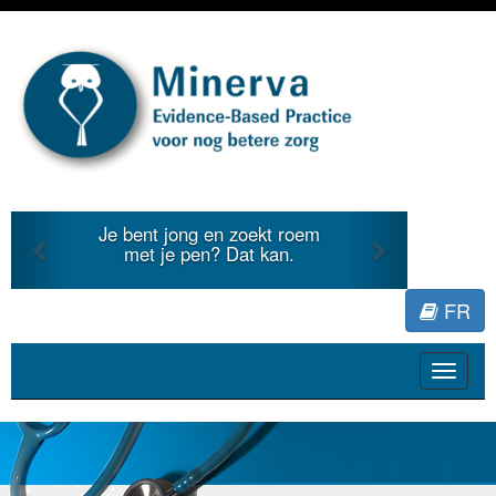
Previous
Next
Je bent jong en zoekt roem
met je pen? Dat kan.
FR
Toggle
navigat