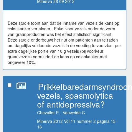
Minerva 28 09 2012
Deze studie toont aan dat de inname van vezels de kans op
colonkanker vermindert. Enkel voor vezels onder de vorm
van graanproducten was het effect statistisch significant.
Deze studie onderbouwt het nut om patiënten aan te raden
om dagelijks voldoende vezels in de voeding te voorzien: per
extra dagelijkse portie van 10 g vezels (bij voorkeur
graanvezels) vermindert de kans op colonkanker met
ongeveer 10%.
Prikkelbaredarmsyndroo
vezels, spasmolytica
of antidepressiva?
Chevalier P. , Vanwelde C.
Minerva 2012 Vol 11 nummer 2 pagina 15 -
16