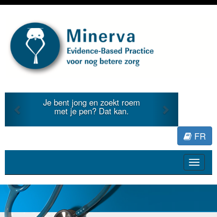
Previous
Next
Je bent jong en zoekt roem
met je pen? Dat kan.
FR
Toggle
navigat