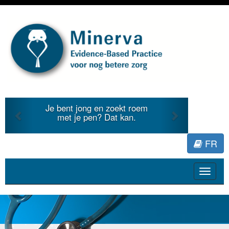
Previous
Next
roem
Je duidt internationale
.
literatuur voor Minerva.
FR
Toggle
navigat