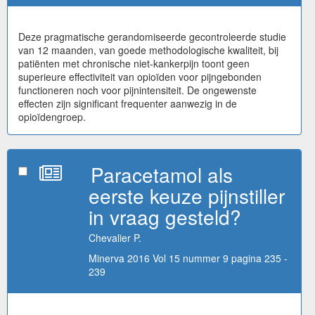
Deze pragmatische gerandomiseerde gecontroleerde studie
van 12 maanden, van goede methodologische kwaliteit, bij
patiënten met chronische niet-kankerpijn toont geen
superieure effectiviteit van opioïden voor pijngebonden
functioneren noch voor pijnintensiteit. De ongewenste
effecten zijn significant frequenter aanwezig in de
opioïdengroep.
Paracetamol als
eerste keuze pijnstiller
in vraag gesteld?
Chevalier P.
Minerva 2016 Vol 15 nummer 9 pagina 235 -
239