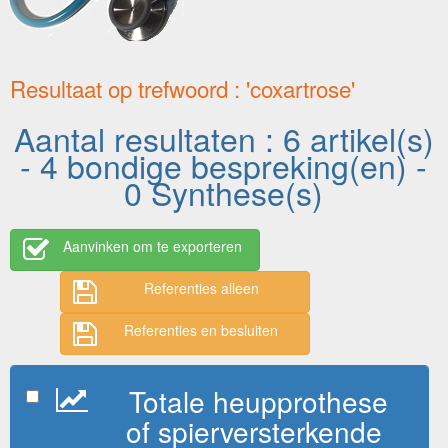
Resultaat op trefwoord : 'coxartrose'
Aantal resultaten : 6 artikel(s)
- 4 bondige bespreking(en) -
0 Synthese(s)
Aanvinken om te exporteren
Referenties alleen
Referenties en besluiten
Totale heupprothese
of spierversterkende