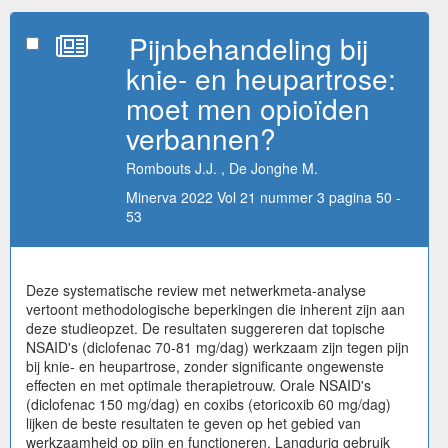
Pijnbehandeling bij
knie- en heupartrose:
moet men opioïden
verbannen?
Rombouts J.J. , De Jonghe M.
Minerva 2022 Vol 21 nummer 3 pagina 50 -
53
Deze systematische review met netwerkmeta-analyse
vertoont methodologische beperkingen die inherent zijn aan
deze studieopzet. De resultaten suggereren dat topische
NSAID's (diclofenac 70-81 mg/dag) werkzaam zijn tegen pijn
bij knie- en heupartrose, zonder significante ongewenste
effecten en met optimale therapietrouw. Orale NSAID's
(diclofenac 150 mg/dag) en coxibs (etoricoxib 60 mg/dag)
lijken de beste resultaten te geven op het gebied van
werkzaamheid op pijn en functioneren. Langdurig gebruik