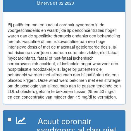
Minerva 01 02 2020
Bij patiënten met een acuut coronair syndroom in de
voorgeschiedenis en waarbij de lipidenconcentraties hoger
waren dan de specifieke drempels ondanks een behandeling
met atorvastatine of met rosuvastatine aan een hoge
intensieve dosis of met de maximaal getolereerde dosis, is
het risico op overlijden door een coronaire ziekte, niet-fataal
myocardinfarct, fataal of niet-fataal ischemisch
cerebrovasculair accident, of instabiele angor waarvoor een
hospitalisatie noodzakelijk is, lager bij patiënten die
behandeld worden met alirocumab dan bij patiënten die een
placebo krijgen. Deze winst werd bekomen met een strategie
om de posologie van alirocumab aan te passen teneinde een
LDL-cholesterolgehalte te bekomen tussen 25 en 50 mg/dl
en een concentratie van minder dan 15 mg/dl te vermijden.
Acuut coronair
syndroom: al dan niet