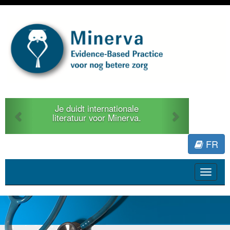
Previous
Next
Je duidt internationale
literatuur voor Minerva.
FR
Toggle
navigat