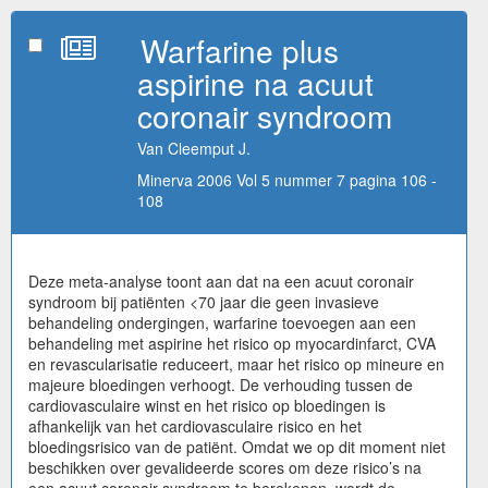
Warfarine plus
aspirine na acuut
coronair syndroom
Van Cleemput J.
Minerva 2006 Vol 5 nummer 7 pagina 106 -
108
Deze meta-analyse toont aan dat na een acuut coronair
syndroom bij patiënten <70 jaar die geen invasieve
behandeling ondergingen, warfarine toevoegen aan een
behandeling met aspirine het risico op myocardinfarct, CVA
en revascularisatie reduceert, maar het risico op mineure en
majeure bloedingen verhoogt. De verhouding tussen de
cardiovasculaire winst en het risico op bloedingen is
afhankelijk van het cardiovasculaire risico en het
bloedingsrisico van de patiënt. Omdat we op dit moment niet
beschikken over gevalideerde scores om deze risico’s na
een acuut coronair syndroom te berekenen, wordt de