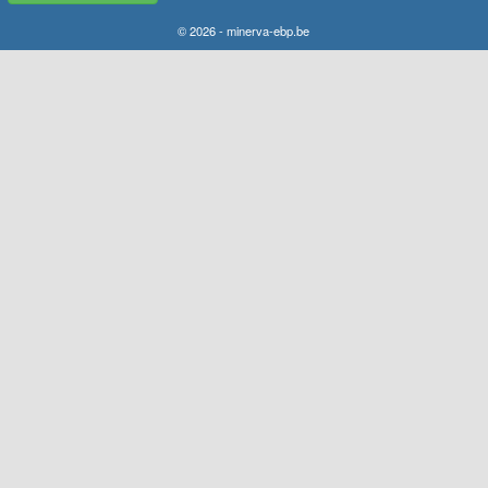
© 2026 - minerva-ebp.be