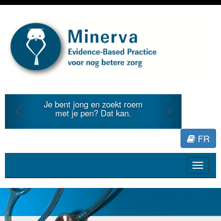
Previous
Next
Je bent jong en zoekt roem
met je pen? Dat kan.
FR
Toggle
navigat