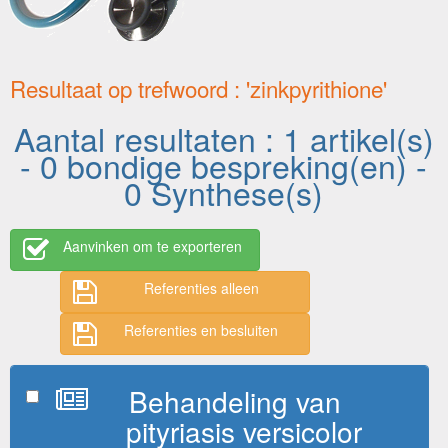
Resultaat op trefwoord : 'zinkpyrithione'
Aantal resultaten : 1 artikel(s)
- 0 bondige bespreking(en) -
0 Synthese(s)
Aanvinken om te exporteren
Referenties alleen
Referenties en besluiten
Behandeling van
pityriasis versicolor