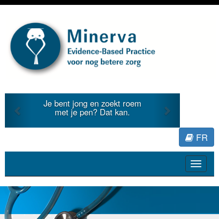
Previous
Next
Je bent jong en zoekt roem
met je pen? Dat kan.
FR
Toggle
navigat