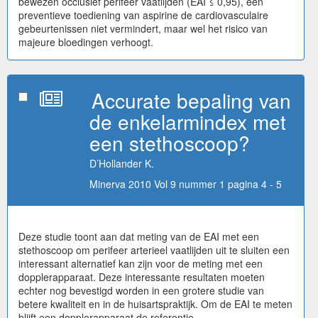
bewezen occlusief perifeer vaatlijden (EAI ≤ 0,95), een
preventieve toediening van aspirine de cardiovasculaire
gebeurtenissen niet vermindert, maar wel het risico van
majeure bloedingen verhoogt.
Accurate bepaling van
de enkelarmindex met
een stethoscoop?
D’Hollander K.
Minerva 2010 Vol 9 nummer 1 pagina 4 - 5
Deze studie toont aan dat meting van de EAI met een
stethoscoop om perifeer arterieel vaatlijden uit te sluiten een
interessant alternatief kan zijn voor de meting met een
dopplerapparaat. Deze interessante resultaten moeten
echter nog bevestigd worden in een grotere studie van
betere kwaliteit en in de huisartspraktijk. Om de EAI te meten
blijft een dopplerapparaat de referentie.