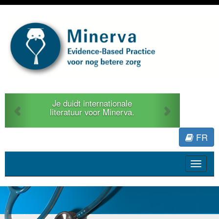
Previous
Next
Je duidt internationale
literatuur voor Minerva.
FR
Toggle
navigat