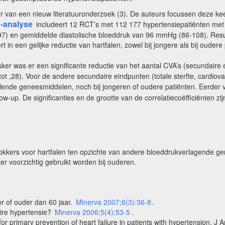
r van een nieuw literatuuronderzoek (3). De auteurs focussen deze kee
-analyse
includeert 12 RCT’s met 112 177 hypertensiepatiënten me
) en gemiddelde diastolische bloeddruk van 96 mmHg (86-108). Result
rt in een gelijke reductie van hartfalen, zowel bij jongere als bij ouder
kker was er een significante reductie van het aantal CVA’s (secundair
28). Voor de andere secundaire eindpunten (totale sterfte, cardiovascul
llende geneesmiddelen, noch bij jongeren of oudere patiënten. Eerder v
ow-up. De significanties en de grootte van de correlatiecoëfficiënten z
ers voor hartfalen ten opzichte van andere bloeddrukverlagende genee
er voorzichtig gebruikt worden bij ouderen.
er of ouder dan 60 jaar.
Minerva 2007;6(3):36-8
.
aire hypertensie?
Minerva 2006;5(4):53-5
.
for primary prevention of heart failure in patients with hypertension. J