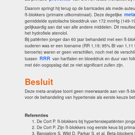
Daarom springt hij terug op de barricades als mede-auteu
meta
ß-blokkers (primaire uitkomstmaat). Deze degelijke
gemiddelde systolische bloeddruk van 172 mmHg (149-197
gelijkaardig aan dat van alle andere middelen. Dit resultee
het hydrofiele atenolol.
Bij patiënten jonger dan 60 jaar behandeld met een ß-blo
ouderen was er een toename (RR 1,19; 95% BI van 1,11 tot ,
beroerte) waren er geen verschillen, noch met de verschi
RRR
tussen
van hartfalen en bloeddruk en duur van foll
met één oogopslag dat ze niet significant zullen zijn.
Besluit
Deze meta-analyse toont geen meerwaarde aan van ß-blokk
voor de behandeling van hypertensie als eerste keuze bet
Referenties
De Cort P. ß-blokkers bij hypertensiepatiënten jong
De Cort P. Zijn ß-blokkers nog eerste keus bij prim
Bangalore S, Wild D, Parkar S, et al. Beta-blockers 