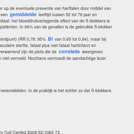
r op de eventuele preventie van hartfalen door middel van
gemiddelde
t een
leeftijd tussen 52 tot 76 jaar en
aat: het bloeddrukverlagende effect van de ß-blokkers is
e patiënten. In 66% van de gevallen is de gebruikte ß-blokker
BI
e eindpunt) (RR 0,78; 95%
van 0,65 tot 0,94), maar bij
aire sterfte, fataal plus niet-fataal hartinfarct en
correlatie
erwarrend zijn de plots die de
weergeven
ijn niet vermeld. Nochtans vermoedt de aandachtige lezer
smiddelen. In de praktijk is het echter zo dat ß-blokkers
 Am Coll Cardiol 2008;52:1062-72.