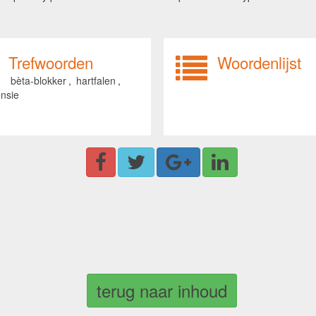
Trefwoorden
Woordenlijst
bèta-blokker
,
hartfalen
,
ensie
terug naar inhoud