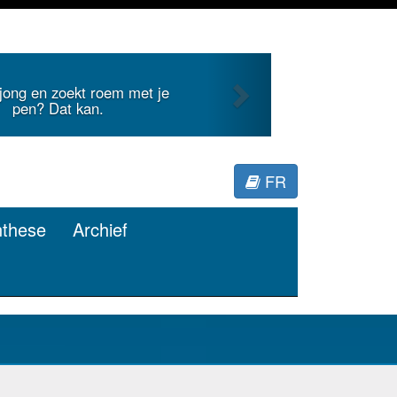
Next
 jong en zoekt roem met je
pen? Dat kan.
FR
nthese
Archief