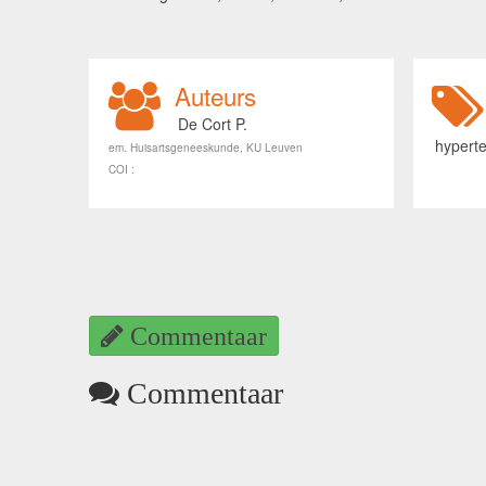
Auteurs
De Cort P.
hypert
em. Huisartsgeneeskunde, KU Leuven
COI :
Commentaar
Commentaar