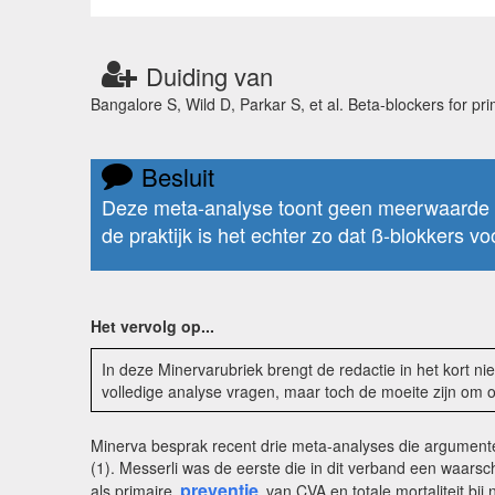
Duiding van
Bangalore S, Wild D, Parkar S, et al. Beta-blockers for pr
Besluit
Deze meta-analyse toont geen meerwaarde a
de praktijk is het echter zo dat ß-blokkers 
Het vervolg op...
In deze Minervarubriek brengt de redactie in het kort 
volledige analyse vragen, maar toch de moeite zijn o
Minerva besprak recent drie meta-analyses die argumentere
(1). Messerli was de eerste die in dit verband een waarsc
preventie
als primaire
van CVA en totale mortaliteit bij