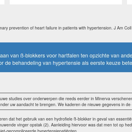
imary prevention of heart failure in patients with hypertension. J Am Co
an van ß-blokkers voor hartfalen ten opzichte van and
voor de behandeling van hypertensie als eerste keuze bete
nieuwe studies over onderwerpen die reeds eerder in Minerva verschen
m onder uw aandacht te brengen. We kaderen de nieuwe gegevens in de
n dat het gebruik van een hydrofiele ß-blokker in geval van essentiële
huwende vinger opstak (2). Aanleiding hiervoor was dat men tot op hede
 niet-gecompliceerde hypertensiepatiënten.