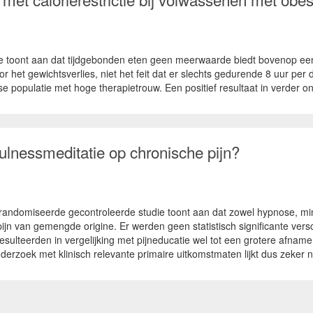
toont aan dat tijdgebonden eten geen meerwaarde biedt bovenop een ca
 het gewichtsverlies, niet het feit dat er slechts gedurende 8 uur per
e populatie met hoge therapietrouw. Een positief resultaat in verder on
ulnessmeditatie op chronische pijn?
andomiseerde gecontroleerde studie toont aan dat zowel hypnose, mind
ijn van gemengde origine. Er werden geen statistisch significante vers
sulteerden in vergelijking met pijneducatie wel tot een grotere afnam
zoek met klinisch relevante primaire uitkomstmaten lijkt dus zeker nu