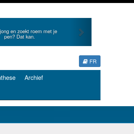
Next
roem met je
Je duidt internationa
.
Miner
FR
nthese
Archief