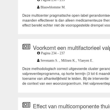
Blauwblomme M.
Deze multicenter pragmatische open-label gerandomise
maanden effectiever is dan alleen medicamenteuze therap
effect bereikt echter niet de vooropgestelde drempel voor
Voorkomt een multifactorieel va
Pagina 234 - 237
Sevenants S. ,
Milisen K.,
Vlaeyen E.
Deze methodologisch correct uitgevoerde cluster geran
valpreventieprogramma, op korte termijn (3 tot 6 maanden
toename van afhankelijkheid te leiden. Bij de intervent
de context van een woonzorgcentrum. Het valpreventiepr
Effect van multicomponente thuis