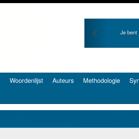
Previous
Je bent jong en zoekt 
pen? Dat kan
t
Woordenlijst
Auteurs
Methodologie
Sy