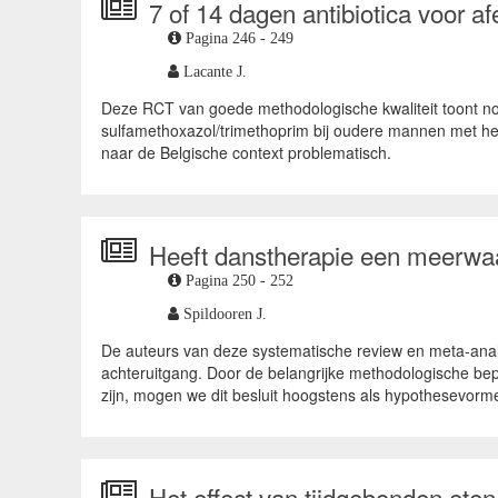
7 of 14 dagen antibiotica voor a
Pagina 246 - 249
Lacante J.
Deze RCT van goede methodologische kwaliteit toont non
sulfamethoxazol/trimethoprim bij oudere mannen met he
naar de Belgische context problematisch.
Heeft danstherapie een meerwaa
Pagina 250 - 252
Spildooren J.
De auteurs van deze systematische review en meta-analys
achteruitgang. Door de belangrijke methodologische bep
zijn, mogen we dit besluit hoogstens als hypothesevor
Het effect van tijdgebonden eten