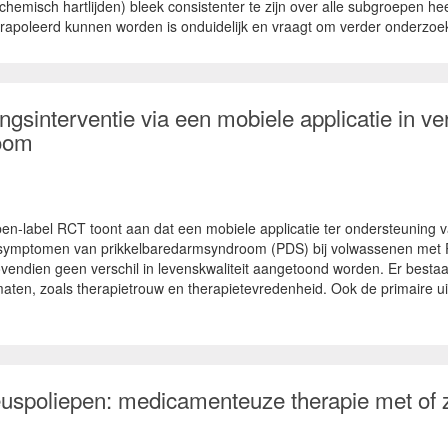
hemisch hartlijden) bleek consistenter te zijn over alle subgroepen h
xtrapoleerd kunnen worden is onduidelijk en vraagt om verder onderzoe
interventie via een mobiele applicatie in ver
room
n-label RCT toont aan dat een mobiele applicatie ter ondersteunin
 symptomen van prikkelbaredarmsyndroom (PDS) bij volwassenen met PDS
ovendien geen verschil in levenskwaliteit aangetoond worden. Er bestaa
en, zoals therapietrouw en therapietevredenheid. Ook de primaire ui
neuspoliepen: medicamenteuze therapie met of