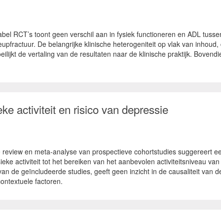
l RCT’s toont geen verschil aan in fysiek functioneren en ADL tussen 
fractuur. De belangrijke klinische heterogeniteit op vlak van inhoud, 
ijkt de vertaling van de resultaten naar de klinische praktijk. Bovendi
ke activiteit en risico van depressie
review en meta-analyse van prospectieve cohortstudies suggereert een
 activiteit tot het bereiken van het aanbevolen activiteitsniveau va
 de geïncludeerde studies, geeft geen inzicht in de causaliteit van de r
ontextuele factoren.