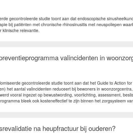
erde gecontroleerde studie toont aan dat endoscopische sinusheelk
ie bij patiënten met chronische rhinosinusitis met neuspoliepen waar
 klinische relevantie.
lpreventieprogramma valincidenten in woonzor
domiseerde gecontroleerde studie toont aan dat het Guide to Action f
) het aantal valincidenten reduceert bij bewoners in woonzorgcentra, z
ie werd vooral ingezet op bewustwording, voorlichting, assessment, bes
ogramma bleek ook kosteneffectief te zijn binnen het zorgsysteem van 
revalidatie na heupfractuur bij ouderen?