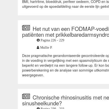
BMI, hartritme, bloeddruk, perifeer oedeem, COPD en isc
uitgevoerd op de spoedafdeling naar de eerste lijn geë
Het nut van een FODMAP-voedings
patiënten met prikkelbaredarmsynd
Pagina 226 - 229
Mullie P.
Deze pragmatische gerandomiseerde gecontroleerde ope
in de voeding in vergelijking met een spasmolyticum de
beperkt en verdwijnt na een langere follow-up. Er kon b
powerberekening en de analyse van sommige uitkomstmat
weergegeven.
Chronische rhinosinusitis met 
sinusheelkunde?
Pagina 230 - 233