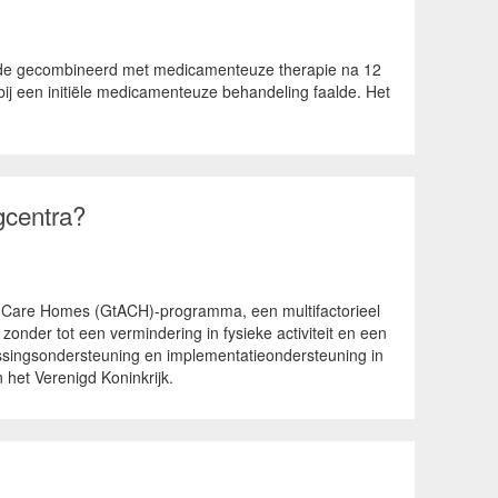
unde gecombineerd met medicamenteuze therapie na 12
bij een initiële medicamenteuze behandeling faalde. Het
gcentra?
or Care Homes (GtACH)-programma, een multifactorieel
onder tot een vermindering in fysieke activiteit en een
lissingsondersteuning en implementatieondersteuning in
het Verenigd Koninkrijk.