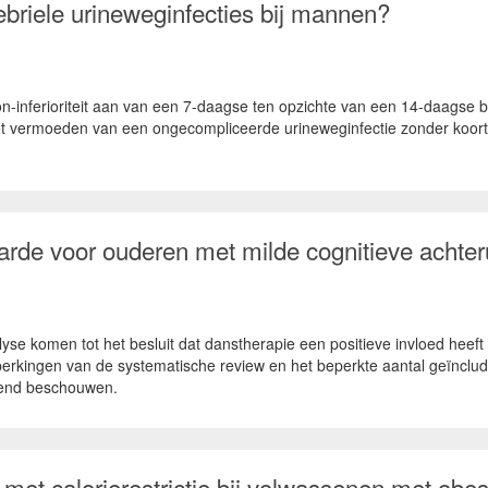
febriele urineweginfecties bij mannen?
-inferioriteit aan van een 7-daagse ten opzichte van een 14-daagse b
t vermoeden van een ongecompliceerde urineweginfectie zonder koorts
rde voor ouderen met milde cognitieve achter
e komen tot het besluit dat danstherapie een positieve invloed heeft o
erkingen van de systematische review en het beperkte aantal geïnclud
mend beschouwen.
 met calorierestrictie bij volwassenen met obes