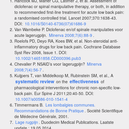
Hancock MJ, Maher CG, Latimer J, et al. Assessment of
diclofenac or spinal manipulative therapy, or both, in addition
to recommended first-line treatment for acute low back pain:
a randomised controlled trial. Lancet 2007;370:1638-43.
DOI:
10.1016/S0140-6736(07)61686-9
Van Wambeke P. Diclofenac en/of spinale manipulaties voor
acute lagerugpijn.
Minerva 2008;7(6):88-9
.
Roelofs PD, Deyo RA, Koes BW, et al. Non-steroidal anti-
inflammatory drugs for low back pain. Cochrane Database
Syst Rev 2008, Issue 1. DOI:
10.1002/14651858.CD000396.pub3
Chevalier P. NSAID’s voor lagerugpijn?
Minerva
2008;7(4):56-7
.
Kuijpers T, van Middelkoop M, Rubinstein SM, et al., A
systematic review
effectiveness
on the
of
pharmacological interventions for chronic non-specific low-
back pain. Eur Spine J 2011;20:40-50. DOI:
10.1007/s00586-010-1541-4
Timmermans B.
Les lombalgies communes.
Recommandations de Bonne Pratique
. Société Scientifique
de Médecine Générale, 2001.
Lage rugpijn
. Duodecim Medical Publications. Laatste
update : 19.05.2014.