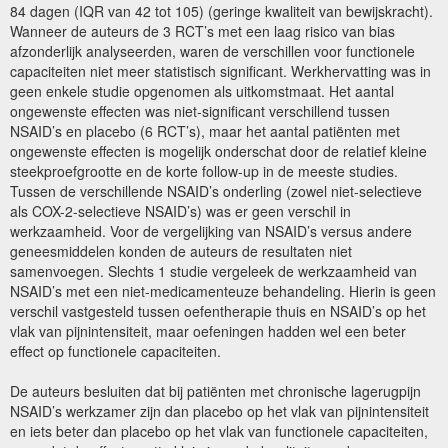
84 dagen (IQR van 42 tot 105) (geringe kwaliteit van bewijskracht).
Wanneer de auteurs de 3 RCT’s met een laag risico van bias
afzonderlijk analyseerden, waren de verschillen voor functionele
capaciteiten niet meer statistisch significant. Werkhervatting was in
geen enkele studie opgenomen als uitkomstmaat. Het aantal
ongewenste effecten was niet-significant verschillend tussen
NSAID’s en placebo (6 RCT’s), maar het aantal patiënten met
ongewenste effecten is mogelijk onderschat door de relatief kleine
steekproefgrootte en de korte follow-up in de meeste studies.
Tussen de verschillende NSAID’s onderling (zowel niet-selectieve
als COX-2-selectieve NSAID’s) was er geen verschil in
werkzaamheid. Voor de vergelijking van NSAID’s versus andere
geneesmiddelen konden de auteurs de resultaten niet
samenvoegen. Slechts 1 studie vergeleek de werkzaamheid van
NSAID’s met een niet-medicamenteuze behandeling. Hierin is geen
verschil vastgesteld tussen oefentherapie thuis en NSAID’s op het
vlak van pijnintensiteit, maar oefeningen hadden wel een beter
effect op functionele capaciteiten.
De auteurs besluiten dat bij patiënten met chronische lagerugpijn
NSAID’s werkzamer zijn dan placebo op het vlak van pijnintensiteit
en iets beter dan placebo op het vlak van functionele capaciteiten,