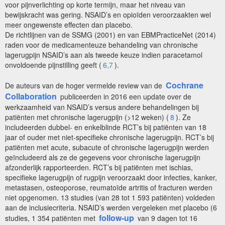
voor pijnverlichting op korte termijn, maar het niveau van
bewijskracht was gering. NSAID’s en opioïden veroorzaakten wel
meer ongewenste effecten dan placebo.
De richtlijnen van de SSMG (2001) en van EBMPracticeNet (2014)
raden voor de medicamenteuze behandeling van chronische
lagerugpijn NSAID’s aan als tweede keuze indien paracetamol
onvoldoende pijnstilling geeft (
6,7
).
Cochrane
De auteurs van de hoger vermelde review van de
Collaboration
publiceerden in 2016 een update over de
werkzaamheid van NSAID’s versus andere behandelingen bij
patiënten met chronische lagerugpijn (>12 weken) (
8
). Ze
includeerden dubbel- en enkelblinde RCT’s bij patiënten van 18
jaar of ouder met niet-specifieke chronische lagerugpijn. RCT’s bij
patiënten met acute, subacute of chronische lagerugpijn werden
geïncludeerd als ze de gegevens voor chronische lagerugpijn
afzonderlijk rapporteerden. RCT’s bij patiënten met ischias,
specifieke lagerugpijn of rugpijn veroorzaakt door infecties, kanker,
metastasen, osteoporose, reumatoïde artritis of fracturen werden
niet opgenomen. 13 studies (van 28 tot 1 593 patiënten) voldeden
aan de inclusiecriteria. NSAID’s werden vergeleken met placebo (6
follow-up
studies, 1 354 patiënten met
van 9 dagen tot 16