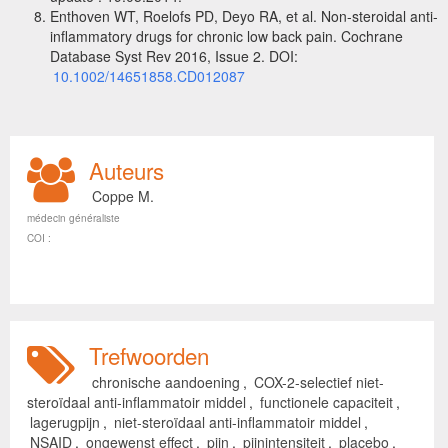
Enthoven WT, Roelofs PD, Deyo RA, et al. Non-steroidal anti-
inflammatory drugs for chronic low back pain. Cochrane
Database Syst Rev 2016, Issue 2. DOI:
10.1002/14651858.CD012087
Auteurs
Coppe M.
médecin généraliste
COI :
Trefwoorden
chronische aandoening
,
COX-2-selectief niet-
steroïdaal anti-inflammatoir middel
,
functionele capaciteit
,
lagerugpijn
,
niet-steroïdaal anti-inflammatoir middel
,
NSAID
,
ongewenst effect
,
pijn
,
pijnintensiteit
,
placebo
,