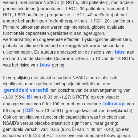
weken), met andere NSAID’s (3 RCT’s, 563 patiënten), met andere
geneesmiddelen (paracetamol: 1 RCT, 30 patiënten; tramadol: 1
RCT, 1 593 patiënten; pregabaline: 1 RCT, 42 patiënten) of met
andere behandelingen (oefentherapie thuis: 1 RCT, 201 patiënten).
Primaire uitkomstmaten waren pijnintensiteit, globale evaluatie,
functionele capaciteiten gerelateerd aan lagerugpijn,
werkhervatting en ongewenste effecten. Fysiologische uitkomsten,
globale functionele toestand en zorggebruik waren secundaire
bias
uitkomstmaten. De auteurs onderzochten de risico’s van
aan
de hand van de klassieke Cochrane-criteria. In 10 van de 13 RCT’s
bias
was het risico van
gering.
In vergelijking met placebo hadden NSAID’s een statistisch
significant, maar gering effect op pijnintensiteit met een
gemiddeld verschil
ten opzichte van de aanvangsmeting van
BI
-3,30 (95%
van -5,33 tot -1,27; 6 RCT’s) op een visuele
follow-up
analoge schaal van 0 tot 100 en met een mediane
van
IQR
56 dagen (
van 13 tot 91) (geringe kwaliteit van bewijskracht).
Ook op het vlak van functionele capaciteiten was het effect van
NSAID’s versus placebo statistisch significant, maar gering:
gemiddeld verschil van -0,85 (95% BI van -1,30 tot -0,40) op een
schaal van 0 tot 24 (4 RCT’s) en over een mediane follow-up van