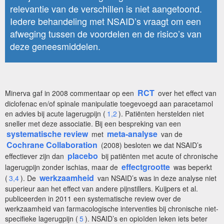
relevantie van de verschillen is niet aangetoond.
Iedere behandeling met NSAID’s vraagt om een
afweging tussen de voordelen en de risico’s van
deze geneesmiddelen.
RCT
Minerva gaf in 2008 commentaar op een
over het effect van
diclofenac en/of spinale manipulatie toegevoegd aan paracetamol
en advies bij acute lagerugpijn (
1,2
). Patiënten herstelden niet
sneller met deze associatie. Bij een bespreking van een
systematische review
meta-analyse
met
van de
Cochrane Collaboration
(2008) besloten we dat NSAID’s
placebo
effectiever zijn dan
bij patiënten met acute of chronische
effectgrootte
lagerugpijn zonder ischias, maar de
was beperkt
werkzaamheid
(
3,4
). De
van NSAID’s was in deze analyse niet
superieur aan het effect van andere pijnstillers. Kuijpers et al.
publiceerden in 2011 een systematische review over de
werkzaamheid van farmacologische interventies bij chronische niet-
specifieke lagerugpijn (
5
). NSAID’s en opioïden leken iets beter