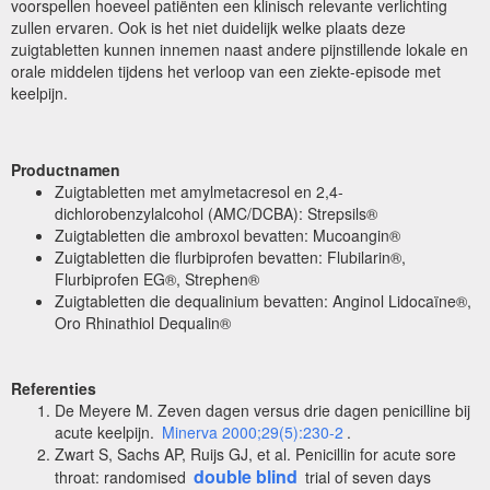
voorspellen hoeveel patiënten een klinisch relevante verlichting
zullen ervaren. Ook is het niet duidelijk welke plaats deze
zuigtabletten kunnen innemen naast andere pijnstillende lokale en
orale middelen tijdens het verloop van een ziekte-episode met
keelpijn.
Productnamen
Zuigtabletten met amylmetacresol en 2,4-
dichlorobenzylalcohol (AMC/DCBA): Strepsils®
Zuigtabletten die ambroxol bevatten: Mucoangin®
Zuigtabletten die flurbiprofen bevatten: Flubilarin®,
Flurbiprofen EG®, Strephen®
Zuigtabletten die dequalinium bevatten: Anginol Lidocaïne®,
Oro Rhinathiol Dequalin®
Referenties
De Meyere M. Zeven dagen versus drie dagen penicilline bij
acute keelpijn.
Minerva 2000;29(5):230-2
.
Zwart S, Sachs AP, Ruijs GJ, et al. Penicillin for acute sore
double blind
throat: randomised
trial of seven days