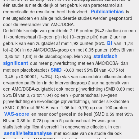
één studie is niet duidelijk of het gebruik van paracetamol als
Publicatiebias
redmedicatie de resultaten heeft beïnvloed.
is
niet uitgesloten en alle geïncludeerde studies werden gesponsord
door de leverancier van AMC/DCBA.
De initiële keelpijn van gemiddeld 7,15 punten (N=2 studies) op een
11-puntenschaal (0=geen pijn tot 10=ergste pijn) nam 2 uur na
BI
gebruik van een zuigtablet af met 1,92 punten (95%
van -1,78
tot -2,06) in de AMC/DCBA-groep en met 0,95 punten (95% BI van
statistisch
-0,85 tot -1,03) in de placebogroep. Men zag
significant
dus meer pijnverlichting met een AMC/DCBA- dan
SMD
met een placebotablet (
-0,60 met 95% BI van -0,75 tot
-0,45; p<0,00001; I²=0%). Op vlak van secundaire uitkomstmaten
ervaarden patiënten in de interventiegroep 2 uur na gebruik van
een AMC/DCBA-zuigtablet ook meer pijnverlichting (SMD 0,89 met
95% BI van 0,73 tot 1,04) op een 7-puntenschaal (0=geen
pijnverlichting en 6=volledige pijnverlichting), minder slikklachten
(SMD -0,90 met 95% BI van -1,06 tot -0,75) op een 100 punten-
VAS-score
en meer doof gevoel in de keel (SMD 0,59 met 95%
BI van 0,39 tot 0,78) op een 5-puntenschaal. Er was geen
statistisch significant verschil in ongewenste effecten. In een
sensitiviteitsanalyse
met exclusie van de studie die ook