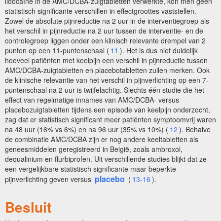
lidocaïne in de AMC/DCBA-zuigtabletten verwerkte, kon men geen
statistisch significante verschillen in effectgroottes vaststellen.
Zowel de absolute pijnreductie na 2 uur in de interventiegroep als
het verschil in pijnreductie na 2 uur tussen de interventie- en de
controlegroep liggen onder een klinisch relevante drempel van 2
punten op een 11-puntenschaal (
11
). Het is dus niet duidelijk
hoeveel patiënten met keelpijn een verschil in pijnreductie tussen
AMC/DCBA-zuigtabletten en placebotabletten zullen merken. Ook
de klinische relevantie van het verschil in pijnverlichting op een 7-
puntenschaal na 2 uur is twijfelachtig. Slechts één studie die het
effect van regelmatige innames van AMC/DCBA- versus
placebozuigtabletten tijdens een episode van keelpijn onderzocht,
zag dat er statistisch significant meer patiënten symptoomvrij waren
na 48 uur (16% vs 6%) en na 96 uur (35% vs 10%) (
12
). Behalve
de combinatie AMC/DCBA zijn er nog andere keeltabletten als
geneesmiddelen geregistreerd in België, zoals ambroxol,
dequalinium en flurbiprofen. Uit verschillende studies blijkt dat ze
een vergelijkbare statistisch significante maar beperkte
placebo
pijnverlichting geven versus
(
13-16
).
Besluit