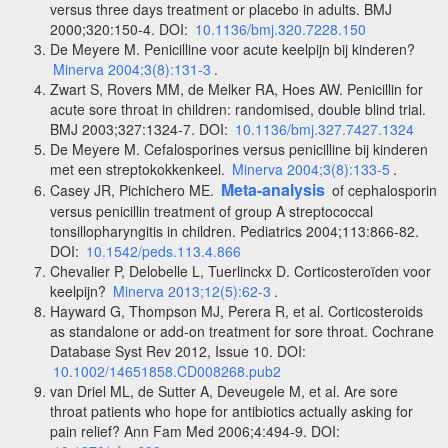
versus three days treatment or placebo in adults. BMJ
2000;320:150-4. DOI:
10.1136/bmj.320.7228.150
De Meyere M. Penicilline voor acute keelpijn bij kinderen?
Minerva 2004;3(8):131-3
.
Zwart S, Rovers MM, de Melker RA, Hoes AW. Penicillin for
acute sore throat in children: randomised, double blind trial.
BMJ 2003;327:1324-7. DOI:
10.1136/bmj.327.7427.1324
De Meyere M. Cefalosporines versus penicilline bij kinderen
met een streptokokkenkeel.
Minerva 2004;3(8):133-5
.
Meta-analysis
Casey JR, Pichichero ME.
of cephalosporin
versus penicillin treatment of group A streptococcal
tonsillopharyngitis in children. Pediatrics 2004;113:866-82.
DOI:
10.1542/peds.113.4.866
Chevalier P, Delobelle L, Tuerlinckx D. Corticosteroïden voor
keelpijn?
Minerva 2013;12(5):62-3
.
Hayward G, Thompson MJ, Perera R, et al. Corticosteroids
as standalone or add-on treatment for sore throat. Cochrane
Database Syst Rev 2012, Issue 10. DOI:
10.1002/14651858.CD008268.pub2
van Driel ML, de Sutter A, Deveugele M, et al. Are sore
throat patients who hope for antibiotics actually asking for
pain relief? Ann Fam Med 2006;4:494-9. DOI: