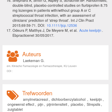
Shephard A, Smith G, Aspley S, Schachtel BP. Randomised,
double-blind, placebo-controlled studies on flurbiprofen 8.75
mg lozenges in patients with/without group A or C
streptococcal throat infection, with an assessment of
clinicians' prediction of 'strep throat'. Int J Clin Pract
2015;69:59-71. DOI:
10.1111/ijcp.12536
Odeurs P, Matthys J, De Meyere M, et al.
Acute keelpijn
.
Ebpracticenet 30/05/2017.
Auteurs
Laekeman G.
em. Klinische Farmacologie en Farmacotherapie, KU Leuven
COI :
Trefwoorden
amylmetacresol
,
dichloorbenzylalcohol
,
keelpijn
,
ongewenst effect
,
pijn
,
pijnintensiteit
,
placebo
,
Strepsils
,
zuigtablet