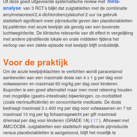
meta-
Uit deze goed uitgevoerde systematische review met
analyse
van 3 RCT’s blijkt dat zuigtabletten met de combinatie
amylmetacresol/2,4-dichlorobenzylalcohol 2 uur na gebruik
statistisch significant meer pijnreductie geven dan placebotabletten
bij patiënten met acute keelpijn als gevolg van een bovenste
luchtweginfectie. De klinische relevantie van dit effect in vergelijking
met andere pijnstillende lokale en orale middelen tijdens het
verloop van een ziekte-episode met keelpijn blijft onduidelijk.
Voor de praktijk
Om de acute keelpijnklachten te verlichten wordt paracetamol
aanbevolen aan een maximale dosis van 4 x 1 g per dag voor
volwassenen en maximaal 60 mg/kg per dag voor kinderen.
Ibuprofen is een goed alternatief maar men moet rekening houden
met mogelijke (gastro-intestinale) bijwerkingen, co-morbiditeit
(zoals nierinsufficiëntie) en concomitante medicatie. De dosis
bedraagt maximaal 3 x 400 mg per dag voor volwassenen en 7 tot
maximaal 10 mg per kg lichaamsgewicht per gift maximaal
driemaal per dag voor kinderen (GRADE 1A) (
17
). Alhoewel met
AMC/DCBA -zuigtabletten een statistisch significante pijnreductie
versus placebotabletten is aangetoond, blijft het moeilijk te