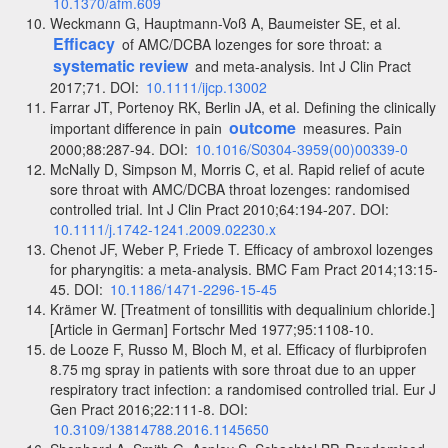
10.1370/afm.609
Weckmann G, Hauptmann-Voß A, Baumeister SE, et al.
Efficacy
of AMC/DCBA lozenges for sore throat: a
systematic review
and meta-analysis. Int J Clin Pract
2017;71. DOI:
10.1111/ijcp.13002
Farrar JT, Portenoy RK, Berlin JA, et al. Defining the clinically
outcome
important difference in pain
measures. Pain
2000;88:287-94. DOI:
10.1016/S0304-3959(00)00339-0
McNally D, Simpson M, Morris C, et al. Rapid relief of acute
sore throat with AMC/DCBA throat lozenges: randomised
controlled trial. Int J Clin Pract 2010;64:194-207. DOI:
10.1111/j.1742-1241.2009.02230.x
Chenot JF, Weber P, Friede T. Efficacy of ambroxol lozenges
for pharyngitis: a meta-analysis. BMC Fam Pract 2014;13:15-
45. DOI:
10.1186/1471-2296-15-45
Krämer W. [Treatment of tonsillitis with dequalinium chloride.]
[Article in German] Fortschr Med 1977;95:1108-10.
de Looze F, Russo M, Bloch M, et al. Efficacy of flurbiprofen
8.75 mg spray in patients with sore throat due to an upper
respiratory tract infection: a randomised controlled trial. Eur J
Gen Pract 2016;22:111-8. DOI:
10.3109/13814788.2016.1145650