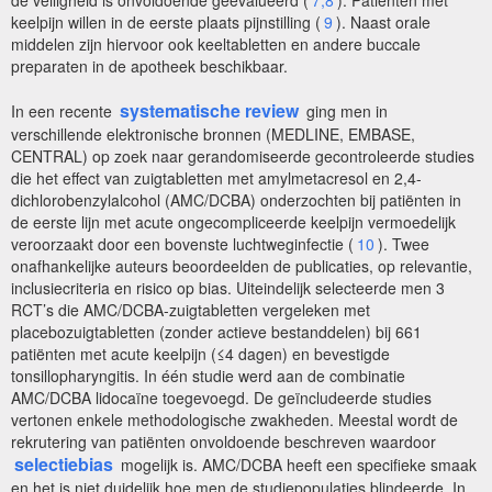
de veiligheid is onvoldoende geëvalueerd (
7,8
). Patiënten met
keelpijn willen in de eerste plaats pijnstilling (
9
). Naast orale
middelen zijn hiervoor ook keeltabletten en andere buccale
preparaten in de apotheek beschikbaar.
systematische review
In een recente
ging men in
verschillende elektronische bronnen (MEDLINE, EMBASE,
CENTRAL) op zoek naar gerandomiseerde gecontroleerde studies
die het effect van zuigtabletten met amylmetacresol en 2,4-
dichlorobenzylalcohol (AMC/DCBA) onderzochten bij patiënten in
de eerste lijn met acute ongecompliceerde keelpijn vermoedelijk
veroorzaakt door een bovenste luchtweginfectie (
10
). Twee
onafhankelijke auteurs beoordeelden de publicaties, op relevantie,
inclusiecriteria en risico op bias. Uiteindelijk selecteerde men 3
RCT’s die AMC/DCBA-zuigtabletten vergeleken met
placebozuigtabletten (zonder actieve bestanddelen) bij 661
patiënten met acute keelpijn (≤4 dagen) en bevestigde
tonsillopharyngitis. In één studie werd aan de combinatie
AMC/DCBA lidocaïne toegevoegd. De geïncludeerde studies
vertonen enkele methodologische zwakheden. Meestal wordt de
rekrutering van patiënten onvoldoende beschreven waardoor
selectiebias
mogelijk is. AMC/DCBA heeft een specifieke smaak
en het is niet duidelijk hoe men de studiepopulaties blindeerde. In