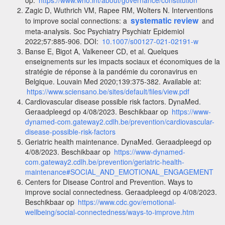
Zagic D, Wuthrich VM, Rapee RM, Wolters N. Interventions
systematic review
to improve social connections: a
and
meta-analysis. Soc Psychiatry Psychiatr Epidemiol
2022;57:885-906. DOI:
10.1007/s00127-021-02191-w
Banse E, Bigot A, Valkeneer CD, et al. Quelques
enseignements sur les impacts sociaux et économiques de la
stratégie de réponse à la pandémie du coronavirus en
Belgique. Louvain Med 2020;139:375-382. Available at:
https://www.sciensano.be/sites/default/files/view.pdf
Cardiovascular disease possible risk factors. DynaMed.
Geraadpleegd op 4/08/2023. Beschikbaar op
https://www-
dynamed-com.gateway2.cdlh.be/prevention/cardiovascular-
disease-possible-risk-factors
Geriatric health maintenance. DynaMed. Geraadpleegd op
4/08/2023. Beschikbaar op
https://www-dynamed-
com.gateway2.cdlh.be/prevention/geriatric-health-
maintenance#SOCIAL_AND_EMOTIONAL_ENGAGEMENT
Centers for Disease Control and Prevention. Ways to
improve social connectedness. Geraadpleegd op 4/08/2023.
Beschikbaar op
https://www.cdc.gov/emotional-
wellbeing/social-connectedness/ways-to-improve.htm