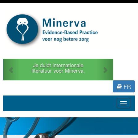
Previous
Next
Je duidt internationale
literatuur voor Minerva.
FR
Toggle
navigat