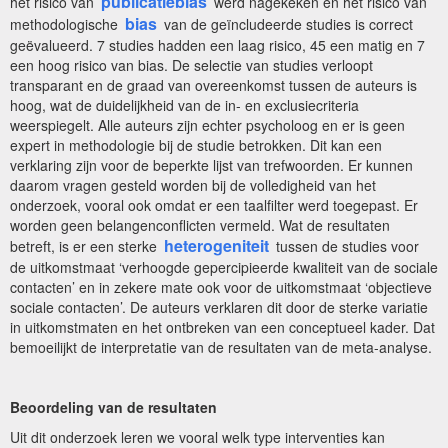
publicatiebias
het risico van
werd nagekeken en het risico van
bias
methodologische
van de geïncludeerde studies is correct
geëvalueerd. 7 studies hadden een laag risico, 45 een matig en 7
een hoog risico van bias. De selectie van studies verloopt
transparant en de graad van overeenkomst tussen de auteurs is
hoog, wat de duidelijkheid van de in- en exclusiecriteria
weerspiegelt. Alle auteurs zijn echter psycholoog en er is geen
expert in methodologie bij de studie betrokken. Dit kan een
verklaring zijn voor de beperkte lijst van trefwoorden. Er kunnen
daarom vragen gesteld worden bij de volledigheid van het
onderzoek, vooral ook omdat er een taalfilter werd toegepast. Er
worden geen belangenconflicten vermeld. Wat de resultaten
heterogeniteit
betreft, is er een sterke
tussen de studies voor
de uitkomstmaat ‘verhoogde gepercipieerde kwaliteit van de sociale
contacten’ en in zekere mate ook voor de uitkomstmaat ‘objectieve
sociale contacten’. De auteurs verklaren dit door de sterke variatie
in uitkomstmaten en het ontbreken van een conceptueel kader. Dat
bemoeilijkt de interpretatie van de resultaten van de meta-analyse.
Beoordeling van de resultaten
Uit dit onderzoek leren we vooral welk type interventies kan