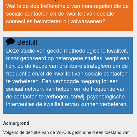
Wat is de doeltreffendheid van maatregelen die de
sociale contacten en de kwaliteit van sociale
connecties bevorderen bij volwassenen?
Besluit
Deze studie van goede methodologische kwaliteit,
maar gebaseerd op heterogene studies, werpt een
licht op de keuze van bruikbare strategieën om de
frequentie en/of de kwaliteit van sociale contacten
te verbeteren. Een verhoogde toegang tot een
sociaal netwerk kan helpen om de frequentie van
de contacten te verhogen, terwijl psychologische
interventies de kwaliteit ervan kunnen verbeteren.
Achtergrond
Volgens de definitie van de WHO is gezondheid een toestand van