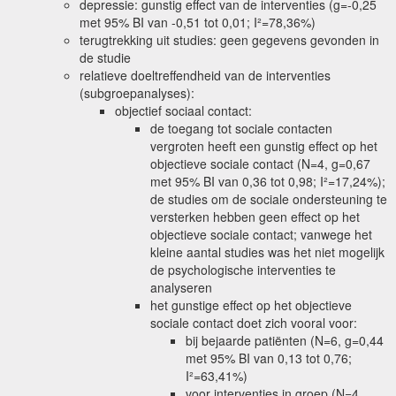
depressie: gunstig effect van de interventies (g=-0,25
met 95% BI van -0,51 tot 0,01; I²=78,36%)
terugtrekking uit studies: geen gegevens gevonden in
de studie
relatieve doeltreffendheid van de interventies
(subgroepanalyses):
objectief sociaal contact:
de toegang tot sociale contacten
vergroten heeft een gunstig effect op het
objectieve sociale contact (N=4, g=0,67
met 95% BI van 0,36 tot 0,98; I²=17,24%);
de studies om de sociale ondersteuning te
versterken hebben geen effect op het
objectieve sociale contact; vanwege het
kleine aantal studies was het niet mogelijk
de psychologische interventies te
analyseren
het gunstige effect op het objectieve
sociale contact doet zich vooral voor:
bij bejaarde patiënten (N=6, g=0,44
met 95% BI van 0,13 tot 0,76;
I²=63,41%)
voor interventies in groep (N=4,