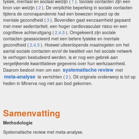
fysiek, mentaal en sociaal welzijn (
1
). Sociale contacten zijn een
bron van welzijn (
2
). De verplichte beperking in sociale contacten
tijdens de coronapandemie had een bewezen impact op de
mentale gezondheid (
3
). Bovendien gaat eenzaamheid gepaard
met meer sedentariteit, een hoger cardiovasculair risico en een
cognitieve achteruitgang (
2,4,5
). Omgekeerd zijn sociale
contacten geassocieerd met een betere fysieke en mentale
gezondheid (
2,4,5
). Hoewel uiteenlopende maatregelen om het
aantal sociale contacten en/of de kwaliteit van het sociale netwerk
te verhogen bestudeerd werden, is er nog een gebrek aan
vergelijkende kwantitatieve gegevens over hun werkzaamheid.
systematische review
Daarom besloot men om een
met
meta-analyse
te verrichten (
2
). Dit originele onderwerp is tot op
heden in Minerva nog niet aan bod gekomen.
Samenvatting
Methodologie
Systematische review met meta-analyse.