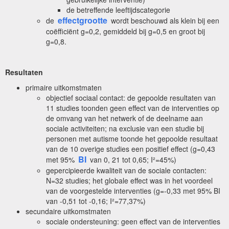
de betreffende leeftijdscategorie
effectgrootte
de
wordt beschouwd als klein bij een
coëfficiënt g=0,2, gemiddeld bij g=0,5 en groot bij
g=0,8.
Resultaten
primaire uitkomstmaten
objectief sociaal contact: de gepoolde resultaten van
11 studies toonden geen effect van de interventies op
de omvang van het netwerk of de deelname aan
sociale activiteiten; na exclusie van een studie bij
personen met autisme toonde het gepoolde resultaat
van de 10 overige studies een positief effect (g=0,43
BI
met 95%
van 0, 21 tot 0,65; I²=45%)
gepercipieerde kwaliteit van de sociale contacten:
N=32 studies; het globale effect was in het voordeel
van de voorgestelde interventies (g=-0,33 met 95% BI
van -0,51 tot -0,16; I²=77,37%)
secundaire uitkomstmaten
sociale ondersteuning: geen effect van de interventies