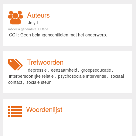
Auteurs
Joly L.
médecin généraliste, ULiège
COI : Geen belangenconflicten met het onderwerp.
Trefwoorden
depressie
,
eenzaamheid
,
groepseducatie
,
interpersoonlijke relatie
,
psychosociale interventie
,
sociaal
contact
,
sociale steun
Woordenlijst