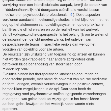
verwijzing naar een interdisciplinaire aanpak, terwijl de aanpak van
middelenafhankelijkheid doorgaans coördinatie vereist tussen
medische en psychosociale professionals (
9
). Deze aspecten
verdienen aandacht in toekomstige studies, in het bijzonder met het
oog op het afstemmen van opleidingssystemen op de praktische
barrières die clinici ervaren en op de realiteit van het werkveld.
Vanuit volksgezondheidsperspectief is het belangrijk om te weten of
de inspanningen gericht moeten zijn op het opleiden van
gespecialiseerde teams in specifieke regio’s dan wel op het
voorzien van opleiding voor alle artsen.
De resultaten zijn uitsluitend van toepassing op artsen en kunnen
niet worden geëxtrapoleerd naar andere zorgprofessionals
betrokken bij de behandeling van stoornissen door
middelengebruik.
Evoluties binnen het therapeutische landschap gedurende de
onderzochte periode, met name de opkomst van nieuwe medicatie
en formuleringen, evenals verschuivingen in de politieke context,
bemoeilijken vergelijkingen in de tijd. Daarnaast heeft de
regelgeving rond psychoactieve stoffen ingrijpende veranderingen
ondergaan, wat geleid heeft tot wijzigingen in het beschikbare
aanbod, gebruikswijzen en het wettelijk kader waarin clinici
opereren.