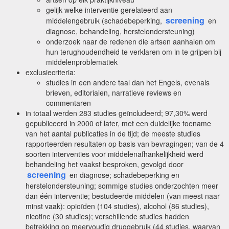
gelijk welke interventie gerelateerd aan
screening
middelengebruik (schadebeperking,
en
diagnose, behandeling, herstelondersteuning)
onderzoek naar de redenen die artsen aanhalen om
hun terughoudendheid te verklaren om in te grijpen bij
middelenproblematiek
exclusiecriteria:
studies in een andere taal dan het Engels, evenals
brieven, editorialen, narratieve reviews en
commentaren
in totaal werden 283 studies geïncludeerd; 97,30% werd
gepubliceerd in 2000 of later, met een duidelijke toename
van het aantal publicaties in de tijd; de meeste studies
rapporteerden resultaten op basis van bevragingen; van de 4
soorten interventies voor middelenafhankelijkheid werd
behandeling het vaakst besproken, gevolgd door
screening
en diagnose; schadebeperking en
herstelondersteuning; sommige studies onderzochten meer
dan één interventie; bestudeerde middelen (van meest naar
minst vaak): opioïden (104 studies), alcohol (86 studies),
nicotine (30 studies); verschillende studies hadden
betrekking op meervoudig druggebruik (44 studies, waarvan