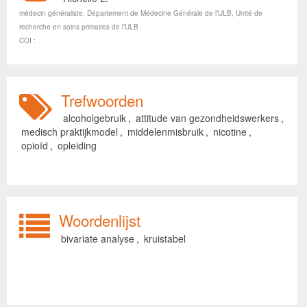
médecin généraliste, Département de Médecine Générale de l’ULB, Unité de
recherche en soins primaires de l’ULB
COI :
Trefwoorden
alcoholgebruik
,
attitude van gezondheidswerkers
,
medisch praktijkmodel
,
middelenmisbruik
,
nicotine
,
opioïd
,
opleiding
Woordenlijst
bivariate analyse
,
kruistabel