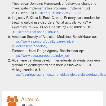
Theoretical Domains Framework of behaviour change to
investigate implementation problems. Implement Sci
2017;12:77. DOI:
10.1186/s13012-017-0605-9
Lagisetty P, Klasa K, Bush C, et al. Primary care models for
treating opioid use disorders: What actually works? A
systematic review. PLoS One 2017;12:e0186315. DOI:
10.1371/journal.pone.0186315
American Society of Addiction Medicine. Beschikbaar op:
https://www.asam.org/quality-care/clinical-
guidelines/methodology
European Union Drugs Agency. Beschikbaar op:
https://www.euda.europa.eu/index_en
Algemene cel drugsbeleid. Interfederale strategie voor een
globaal en geïntegreerd drugsbeleid 2024-2025. FOD
Volksgezondheid. Url:
https://overlegorganen.gezondheid.belgie.be/sites/default/file
Auteurs
Richelle L.