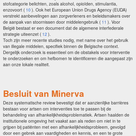
stofcategorie belichten, zoals alcohol, opioïden, stimulantia,
enzovoort (
10
). Ook het European Union Drugs Agency (EUDA)
verstrekt aanbevelingen aan zorgverleners en beleidsmakers over
de aanpak van stoornissen door middelengebruik (
11
). Voor
België bestaat er een document dat de algemene interfederale
strategie uiteenzet (
12
).
Toch zijn meer recente studies nodig, met name over het gebruik
van illegale middelen, specifiek binnen de Belgische context.
Dergelijk onderzoek is essentieel om de obstakels voor interventie
te onderzoeken en om hefbomen te identificeren die aangepast zijn
aan onze lokale realiteit.
Besluit van Minerva
Deze systematische review bevestigt dat er aanzienlijke barrières
bestaan voor artsen om interventies toe te passen bij de
behandeling van afhankelijkheidsproblematiek. Artsen haalden de
institutionele omgeving het vaakst aan als reden om niet in te
grijpen bij patiënten met een afhankelijkheidsprobleem, gevolgd
door een gebrek aan vaardigheden en kennis, en een te grote