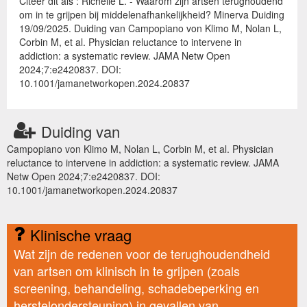
Citeer dit als : Richelle L. - Waarom zijn artsen terughoudend
om in te grijpen bij middelenafhankelijkheid? Minerva Duiding
19/09/2025. Duiding van Campopiano von Klimo M, Nolan L,
Corbin M, et al. Physician reluctance to intervene in
addiction: a systematic review. JAMA Netw Open
2024;7:e2420837. DOI:
10.1001/jamanetworkopen.2024.20837
Duiding van
Campopiano von Klimo M, Nolan L, Corbin M, et al. Physician
reluctance to intervene in addiction: a systematic review. JAMA
Netw Open 2024;7:e2420837. DOI:
10.1001/jamanetworkopen.2024.20837
Klinische vraag
Wat zijn de redenen voor de terughoudendheid
van artsen om klinisch in te grijpen (zoals
screening, behandeling, schadebeperking en
herstelondersteuning) in gevallen van