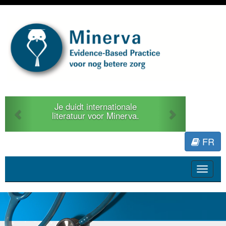
Previous
Next
Je duidt internationale
literatuur voor Minerva.
FR
Toggle
navigat