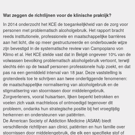
Wat zeggen de richtlijnen voor de klinische praktijk?
In 2014 onderzocht het KCE de toegankelijkheid van de zorg voor
personen met problematisch alcoholgebruik. Het rapport bracht
reeds institutionele, professionele en maatschappelijke barrières
aan het licht, die op meer gestructureerde en onderbouwde wijze
zijn bevestigd in de systematische review van Campopiano von
Klimo et al. Het KCE stelde vast dat in België ongeveer 10% van de
volwassen bevolking problematisch alcoholgebruik vertoont, terwijl
slechts één op de twaalf personen professionele hulp zoekt, en dat
pas na een gemiddeld interval van 18 jaar. Deze vaststelling is
grotendeels toe te schrijven aan twee onderliggende fenomenen:
de maatschappelijke normalisering van alcoholgebruik en de
stigmatisering van stoornissen door middelengebruik.
Zorgverleners, vooral huisartsen, lijken beperkt betrokken en
voelen zich vaak machteloos of ontmoedigd tegenover dit
probleem, ondanks hun strategische positie bij het vroegtijdig
herkennen en ondersteunen van patiënten.
De American Society of Addiction Medicine (ASAM) biedt
verschillende richtlijnen aan clinici, patiënten en hun familie over
stoornissen door middelengebruik, die elk een specifieke stof of