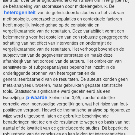
de behandeling van stoornissen door middelengebruik. De
heterogeniteit
van de geïncludeerde studies op het vlak van
methodologie, onderzochte populaties en contextuele factoren
heeft mogelijk invloed gehad op de consistentie en
vergelijkbaarheid van de resultaten. Deze variabiliteit vormt een
belemmering voor het opstellen van een robuuste geaggregeerde
schatting van het effect van interventies en ondermijnt de
vergelijkbaarheid van de resultaten. Het verhoogt bovendien de
subjectiviteit van de gegevensinterpretatie en maakt deze
afhankelijk van het oordeel van de auteurs. Het ontbreken van
sensitiviteits- of subgroepanalyses beperkt het inzicht in de
onderliggende bronnen van heterogeniteit en de
generaliseerbaarheid van de resultaten. De auteurs konden geen
meta-analyses uitvoeren, maar gebruikten gepaste statistische
tools. Statistische significantie werd gedefinieerd als een
p-waarde
tweezijdige
kleiner dan 0,05, zonder duidelijke
correctie voor meervoudige vergelijkingen, wat het risico van fout-
positieven vergroot. Hoewel de thematische analyse op rigoureuze
wijze werd uitgevoerd, laten de gebruikte beschrijvende
benaderingen niet toe om de resultaten te wegen op basis van het
aantal of de kwaliteit van de geïncludeerde studies. Dit beperkt de
robuustheid van de conclusies en kan leiden tot interpretatiebias.