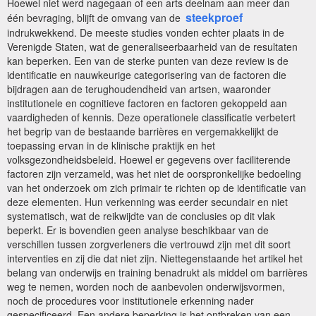
Hoewel niet werd nagegaan of een arts deelnam aan meer dan
steekproef
één bevraging, blijft de omvang van de
indrukwekkend. De meeste studies vonden echter plaats in de
Verenigde Staten, wat de generaliseerbaarheid van de resultaten
kan beperken. Een van de sterke punten van deze review is de
identificatie en nauwkeurige categorisering van de factoren die
bijdragen aan de terughoudendheid van artsen, waaronder
institutionele en cognitieve factoren en factoren gekoppeld aan
vaardigheden of kennis. Deze operationele classificatie verbetert
het begrip van de bestaande barrières en vergemakkelijkt de
toepassing ervan in de klinische praktijk en het
volksgezondheidsbeleid. Hoewel er gegevens over faciliterende
factoren zijn verzameld, was het niet de oorspronkelijke bedoeling
van het onderzoek om zich primair te richten op de identificatie van
deze elementen. Hun verkenning was eerder secundair en niet
systematisch, wat de reikwijdte van de conclusies op dit vlak
beperkt. Er is bovendien geen analyse beschikbaar van de
verschillen tussen zorgverleners die vertrouwd zijn met dit soort
interventies en zij die dat niet zijn. Niettegenstaande het artikel het
belang van onderwijs en training benadrukt als middel om barrières
weg te nemen, worden noch de aanbevolen onderwijsvormen,
noch de procedures voor institutionele erkenning nader
gespecificeerd. Een andere beperking is het ontbreken van een