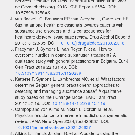
Services Researc. Brussels. Federaal Kenniscentrum voor
de Gezondheidszorg. 2016. KCE Reports 258A. DOI:
10.57598/R258AS.
van Boekel LC, Brouwers EP, van Weeghel J, Garretsen HF.
Stigma among health professionals towards patients with
substance use disorders and its consequences for
healthcare delivery: systematic review. Drug Alcohol Depend
2013;131:23-35. DOI:
10.1016/j.drugalcdep.2013.02.018
Fraeyman J, Symons L, Van Royen P, et al. How to
overcome hurdles in opiate substitution treatment? A
qualitative study with general practitioners in Belgium. Eur J
Gen Pract 2016;22:134-40. DOI:
10.3109/13814788.2015.1120286
Ketterer F, Symons L, Lambrechts MC, et al. What factors
determine Belgian general practitioners' approaches to
detecting and managing substance abuse? A qualitative
study based on the I-Change Model. BMC Fam Pract
2014;15:119. DOI:
10.1186/1471-2296-15-119
Campopiano von Klimo M, Nolan L, Corbin M, et al.
Physician reluctance to intervene in addiction: a systematic
review. JAMA Netw Open 2024;7:e2420837. DOI:
10.1001/jamanetworkopen.2024.20837
Atkins L, Francis J, Islam R, et al. A guide to using the