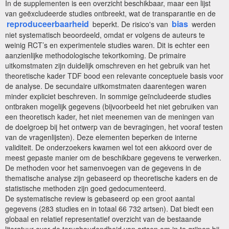
In de supplementen is een overzicht beschikbaar, maar een lijst
van geëxcludeerde studies ontbreekt, wat de transparantie en de
reproduceerbaarheid
bias
beperkt. De risico's van
werden
niet systematisch beoordeeld, omdat er volgens de auteurs te
weinig RCT’s en experimentele studies waren. Dit is echter een
aanzienlijke methodologische tekortkoming. De primaire
uitkomstmaten zijn duidelijk omschreven en het gebruik van het
theoretische kader TDF bood een relevante conceptuele basis voor
de analyse. De secundaire uitkomstmaten daarentegen waren
minder expliciet beschreven. In sommige geïncludeerde studies
ontbraken mogelijk gegevens (bijvoorbeeld het niet gebruiken van
een theoretisch kader, het niet meenemen van de meningen van
de doelgroep bij het ontwerp van de bevragingen, het vooraf testen
van de vragenlijsten). Deze elementen beperken de interne
validiteit. De onderzoekers kwamen wel tot een akkoord over de
meest gepaste manier om de beschikbare gegevens te verwerken.
De methoden voor het samenvoegen van de gegevens in de
thematische analyse zijn gebaseerd op theoretische kaders en de
statistische methoden zijn goed gedocumenteerd.
De systematische review is gebaseerd op een groot aantal
gegevens (283 studies en in totaal 66 732 artsen). Dat biedt een
globaal en relatief representatief overzicht van de bestaande
literatuur over de terughoudendheid van artsen om in te grijpen bij