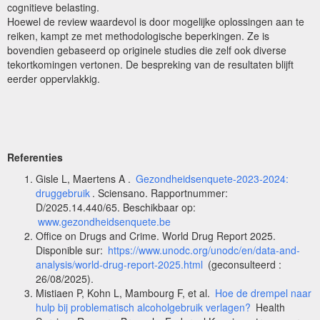
cognitieve belasting.
Hoewel de review waardevol is door mogelijke oplossingen aan te
reiken, kampt ze met methodologische beperkingen. Ze is
bovendien gebaseerd op originele studies die zelf ook diverse
tekortkomingen vertonen. De bespreking van de resultaten blijft
eerder oppervlakkig.
Referenties
Gisle L, Maertens A .
Gezondheidsenquete-2023-2024:
druggebruik
. Sciensano. Rapportnummer:
D/2025.14.440/65. Beschikbaar op:
www.gezondheidsenquete.be
Office on Drugs and Crime. World Drug Report 2025.
Disponible sur:
https://www.unodc.org/unodc/en/data-and-
analysis/world-drug-report-2025.html
(geconsulteerd :
26/08/2025).
Mistiaen P, Kohn L, Mambourg F, et al.
Hoe de drempel naar
hulp bij problematisch alcoholgebruik verlagen?
Health