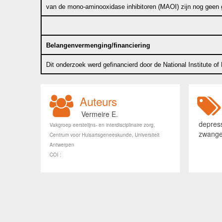
van de mono-aminooxidase inhibitoren (MAOI) zijn nog geen 
Belangenvermenging/financiering
Dit onderzoek werd gefinancierd door de National Institute o
Auteurs
Vermeire E.
depres
Vakgroep eerstelijns- en interdisciplinaire zorg,
zwange
Centrum voor Huisartsgeneeskunde, Universiteit
Antwerpen
COI :