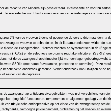
or de redactie van Minerva zijn geselecteerd. Interessante en voor huisartsen
iek. Iedere selectie wordt kort samengevat en van enkele regels commentaar v
ng zou 9% van de vrouwen tijdens of gedurende de eerste drie maanden na de
ieve zwangere vrouwen te behandelen. In dit literatuuronderzoek wilden de a
sie tijdens de zwangerschap. Hiervoor zochten ze systematisch in de (Engelsta
essiva (TCA’s) en de selectieve serotonine reuptake inhibitoren (SSRI’s) geen
tijdens het derde zwangerschapstrimester lijkt met een lager geboortegewicht
ieuwere SSRI’s (met name fluvoxamine, paroxetine en sertraline). Deze resulta
 op
beschrijvend onderzoek
gesteund. Verder onderzoek kan uitwijzen of de b
k of eerder van de depressie.
ns de zwangerschap antidepressiva gebruikten, was niet verschillend van die 
niteit (cognitief functioneren, temperament en algemeen gedrag) van de kind
uik van tricylcische antidepressiva op het einde van de zwangerschap steld
tachycardie, verhoogde prikkelbaarheid, problemen bij het voeden en overmati