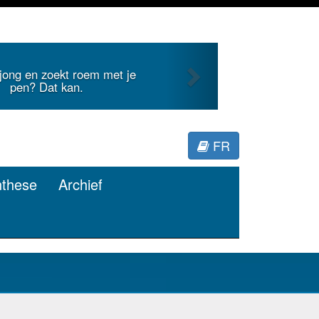
Next
 jong en zoekt roem met je
pen? Dat kan.
FR
nthese
Archief