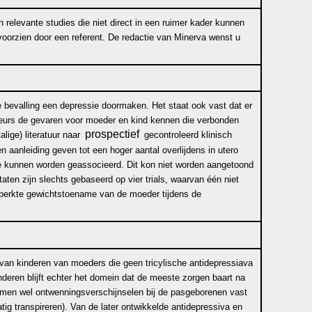
 relevante studies die niet direct in een ruimer kader kunnen
oorzien door een referent. De redactie van Minerva wenst u
 bevalling een depressie doormaken. Het staat ook vast dat er
uteurs de gevaren voor moeder en kind kennen die verbonden
prospectief
lige) literatuur naar
gecontroleerd klinisch
 aanleiding geven tot een hoger aantal overlijdens in utero
 te kunnen worden geassocieerd. Dit kon niet worden aangetoond
ten zijn slechts gebaseerd op vier trials, waarvan één niet
eperkte gewichtstoename van de moeder tijdens de
van kinderen van moeders die geen tricylische antidepressiava
eren blijft echter het domein dat de meeste zorgen baart na
e men wel ontwenningsverschijnselen bij de pasgeborenen vast
g transpireren). Van de later ontwikkelde antidepressiva en