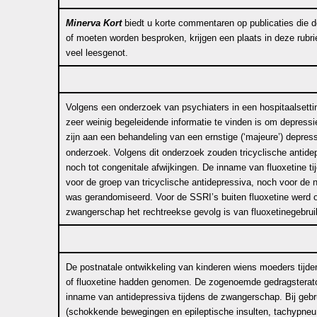
Minerva Kort
biedt u korte commentaren op publicaties die do
of moeten worden besproken, krijgen een plaats in deze rubr
veel leesgenot.
Volgens een onderzoek van psychiaters in een hospitaalsetti
zeer weinig begeleidende informatie te vinden is om depress
zijn aan een behandeling van een ernstige (‘majeure’) depres
onderzoek. Volgens dit onderzoek zouden tricyclische antidepr
noch tot congenitale afwijkingen. De inname van fluoxetine 
voor de groep van tricyclische antidepressiva, noch voor de n
was gerandomiseerd. Voor de SSRI’s buiten fluoxetine werd
zwangerschap het rechtreekse gevolg is van fluoxetinegebrui
De postnatale ontwikkeling van kinderen wiens moeders tijde
of fluoxetine hadden genomen. De zogenoemde gedragsteratoge
inname van antidepressiva tijdens de zwangerschap. Bij gebr
(schokkende bewegingen en epileptische insulten, tachypneu, 