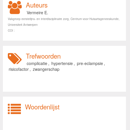
Auteurs
Vermeire E.
Vakgroep eerstelijns- en interdisciplinaire zorg, Centrum voor Huisartsgeneeskunde,
Universiteit Antwerpen
COI :
Trefwoorden
complicatie
,
hypertensie
,
pre-eclampsie
,
risicofactor
,
zwangerschap
Woordenlijst