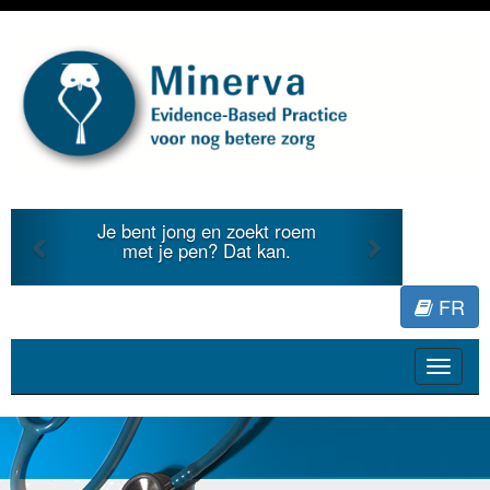
Previous
Next
Je bent jong en zoekt roem
met je pen? Dat kan.
FR
Toggle
navigat