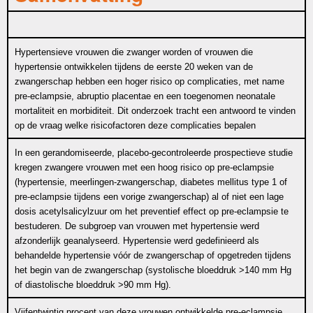
Hypertensieve vrouwen die zwanger worden of vrouwen die
hypertensie ontwikkelen tijdens de eerste 20 weken van de
zwangerschap hebben een hoger risico op complicaties, met name
pre-eclampsie, abruptio placentae en een toegenomen neonatale
mortaliteit en morbiditeit. Dit onderzoek tracht een antwoord te vinden
op de vraag welke risicofactoren deze complicaties bepalen
In een gerandomiseerde, placebo-gecontroleerde prospectieve studie
kregen zwangere vrouwen met een hoog risico op pre-eclampsie
(hypertensie, meerlingen-zwangerschap, diabetes mellitus type 1 of
pre-eclampsie tijdens een vorige zwangerschap) al of niet een lage
dosis acetylsalicylzuur om het preventief effect op pre-eclampsie te
bestuderen. De subgroep van vrouwen met hypertensie werd
afzonderlijk geanalyseerd. Hypertensie werd gedefinieerd als
behandelde hypertensie vóór de zwangerschap of opgetreden tijdens
het begin van de zwangerschap (systolische bloeddruk >140 mm Hg
of diastolische bloeddruk >90 mm Hg).
Vijfentwintig procent van deze vrouwen ontwikkelde pre-eclampsie.