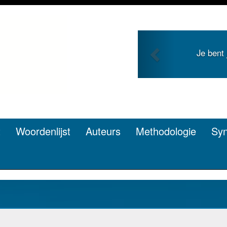
Previous
g en zoekt roem met je
Je duidt 
en? Dat kan.
t
Woordenlijst
Auteurs
Methodologie
Sy