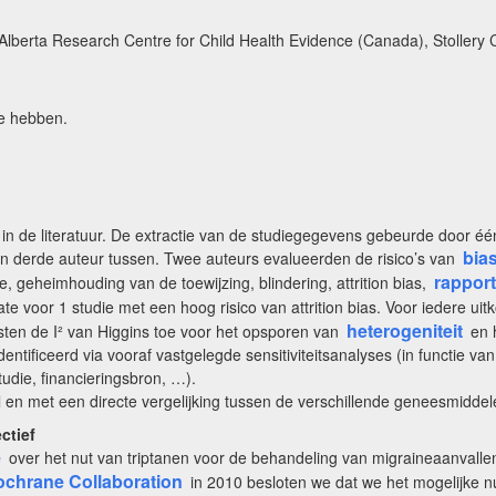
, Alberta Research Centre for Child Health Evidence (Canada), Stollery
te hebben.
 in de literatuur. De extractie van de studiegegevens gebeurde door é
bia
en derde auteur tussen. Twee auteurs evalueerden de risico’s van
rapport
 geheimhouding van de toewijzing, blindering, attrition bias,
te voor 1 studie met een hoog risico van attrition bias. Voor iedere u
heterogeniteit
sten de I² van Higgins toe voor het opsporen van
en 
ntificeerd via vooraf vastgelegde sensitiviteitsanalyses (in functie va
udie, financieringsbron, …).
en met een directe vergelijking tussen de verschillende geneesmiddel
ctief
e
over het nut van triptanen voor de behandeling van migraineaanvallen
chrane Collaboration
in 2010 besloten we dat we het mogelijke nut