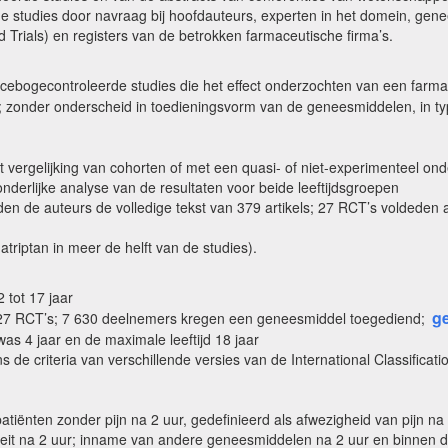
de studies door navraag bij hoofdauteurs, experten in het domein, ge
ed Trials) en registers van de betrokken farmaceutische firma’s.
lacebogecontroleerde studies die het effect onderzochten van een farm
g; zonder onderscheid in toedieningsvorm van de geneesmiddelen, in t
et vergelijking van cohorten of met een quasi- of niet-experimenteel o
derlijke analyse van de resultaten voor beide leeftijdsgroepen
en de auteurs de volledige tekst van 379 artikels; 27 RCT’s voldeden 
triptan in meer de helft van de studies).
 tot 17 jaar
g
e 27 RCT’s; 7 630 deelnemers kregen een geneesmiddel toegediend;
 was 4 jaar en de maximale leeftijd 18 jaar
 de criteria van verschillende versies van de International Classificat
tiënten zonder pijn na 2 uur, gedefinieerd als afwezigheid van pijn n
eit na 2 uur; inname van andere geneesmiddelen na 2 uur en binnen de 