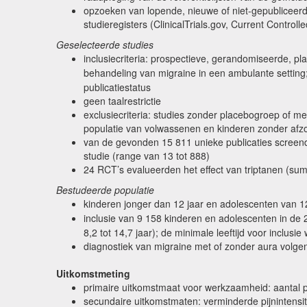
opzoeken van lopende, nieuwe of niet-gepubliceer
studieregisters (ClinicalTrials.gov, Current Controll
Geselecteerde studies
inclusiecriteria: prospectieve, gerandomiseerde, p
behandeling van migraine in een ambulante settin
publicatiestatus
geen taalrestrictie
exclusiecriteria: studies zonder placebogroep of m
populatie van volwassenen en kinderen zonder afzon
van de gevonden 15 811 unieke publicaties screend
studie (range van 13 tot 888)
24 RCT’s evalueerden het effect van triptanen (suma
Bestudeerde populatie
kinderen jonger dan 12 jaar en adolescenten van 12
inclusie van 9 158 kinderen en adolescenten in d
8,2 tot 14,7 jaar); de minimale leeftijd voor inclusie
diagnostiek van migraine met of zonder aura volgens
Uitkomstmeting
primaire uitkomstmaat voor werkzaamheid: aantal pa
secundaire uitkomstmaten: verminderde pijnintensit