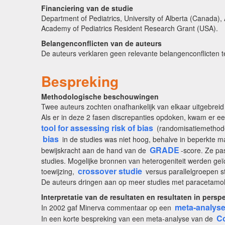
Financiering van de studie
Department of Pediatrics, University of Alberta (Canada)
Academy of Pediatrics Resident Research Grant (USA).
Belangenconflicten van de auteurs
De auteurs verklaren geen relevante belangenconflicten 
Bespreking
Methodologische beschouwingen
Twee auteurs zochten onafhankelijk van elkaar uitgebreid
Als er in deze 2 fasen discrepanties opdoken, kwam er e
tool for assessing risk of bias
(randomisatiemethode,
bias
in de studies was niet hoog, behalve in beperkte ma
GRADE
bewijskracht aan de hand van de
-score. Ze pa
studies. Mogelijke bronnen van heterogeniteit werden geïde
crossover studie
toewijzing,
versus parallelgroepen st
De auteurs dringen aan op meer studies met paracetamol 
Interpretatie van de resultaten en resultaten in perspe
meta-analys
In 2002 gaf Minerva commentaar op een
Co
In een korte bespreking van een meta-analyse van de