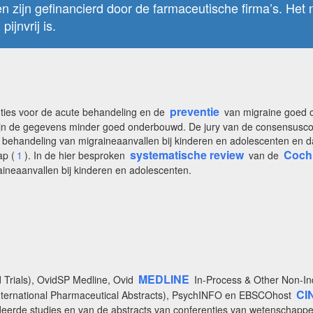
 zijn gefinancierd door de farmaceutische firma’s. Het n
ijnvrij is.
preventie
enties voor de acute behandeling en de
van migraine goed on
ijn de gegevens minder goed onderbouwd. De jury van de consensuscon
 behandeling van migraineaanvallen bij kinderen en adolescenten en d
systematische review
Cochr
ap (
1
). In de hier besproken
van de
ineaanvallen bij kinderen en adolescenten.
MEDLINE
 Trials), OvidSP Medline, Ovid
In-Process & Other Non-In
CI
nternational Pharmaceutical Abstracts), PsychINFO en EBSCOhost
udeerde studies en van de abstracts van conferenties van wetenschappel