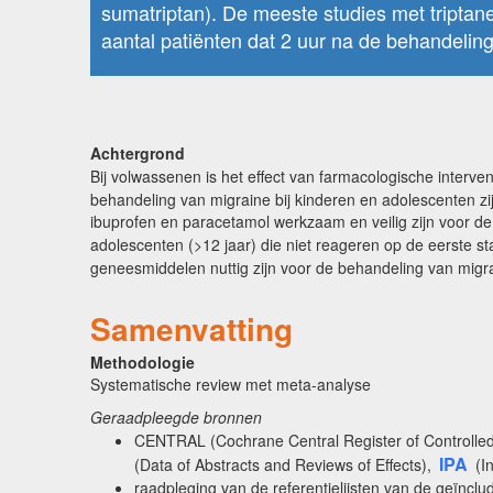
sumatriptan). De meeste studies met triptanen
aantal patiënten dat 2 uur na de behandeling p
Achtergrond
Bij volwassenen is het effect van farmacologische interv
behandeling van migraine bij kinderen en adolescenten z
ibuprofen en paracetamol werkzaam en veilig zijn voor de
adolescenten (>12 jaar) die niet reageren op de eerste st
geneesmiddelen nuttig zijn voor de behandeling van migra
Samenvatting
Methodologie
Systematische review met meta-analyse
Geraadpleegde bronnen
CENTRAL (Cochrane Central Register of Controlled
IPA
(Data of Abstracts and Reviews of Effects),
(I
raadpleging van de referentielijsten van de geïncl