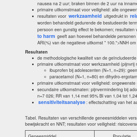
nausea na 2 uur; braken binnen de 2 uur na innam
primaire uitkomstmaat voor veiligheid: alle ongewe
werkzaamheid
rel
resultaten voor
uitgedrukt in
worden behandeld gedurende de bestudeerde termi
persoon een gunstig effect te bekomen; resultaten 
to harm
geeft aan hoeveel behandelde personen aa
ARI(%) van de negatieve uitkomst * 100.">NNH om 
Resultaten
de methodologische kwaliteit van de geïncludeerde
primaire uitkomstmaat voor werkzaamheid (pijnvrij 
ibuprofen bij adolescenten (N=1, n=29): geen 
paracetamol (N=1, n=80) en dihydro-ergotamin
primaire uitkomstmaat voor veiligheid: ongewenste 
secundaire uitkomstmaten: pijnvermindering bij ad
n=7 026; RR van 1,14 met 95% BI van 1,04 tot 1,24
sensitiviteitsanalyse
: effectschatting van het 
Tabel. Resultaten van verschillende geneesmiddelen versu
bewijskracht en NNT; resultaten voor veiligheid: risicove
Geneesmiddel
Populatie