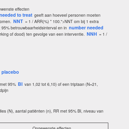
ewenste effecten
eeded to treat
geeft aan hoeveel personen moeten
NNT
rkomen.
= 1 / ARR(%) * 100.">NNT om bij 1 extra
number needed
 95% betrouwbaarheidsinterval en in
NNH
king of dood) ten gevolge van een interventie.
= 1 /
placebo
s
BI
 met 95%
van 1,02 tot 6,10) of een triptaan (N=21,
dpijn
ies (N), aantal patiënten (n), RR met 95% BI, niveau van
Ongewenste effecten