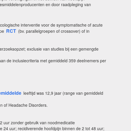
neesmiddelenproducenten en door raadpleging van
acologische interventie voor de symptomatische of acute
RCT
ype
(bv. parallelgroepen of crossover) of in
nderzoeksopzet; exclusie van studies bij een gemengde
aan de inclusiecriteria met gemiddeld 359 deelnemers per
emiddelde
leeftijd was 12,9 jaar (range van gemiddeld
ion of Headache Disorders.
a 2 uur zonder gebruik van noodmedicatie
24 uur; recidiverende hoofdpijn binnen de 2 tot 48 uur;