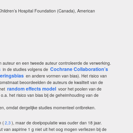
 Children’s Hospital Foundation (Canada), American
én auteur en een tweede auteur controleerde de verwerking.
s
Cochrane Collaboration’s
in de studies volgens de
eringsbias
en andere vormen van bias). Het risico van
itkomstmaat beoordeelden de auteurs de kwaliteit van de
random effects model
het
voor het poolen van de
n o.a. het risico van bias bij de geheimhouding van de
en, omdat dergelijke studies momenteel ontbreken.
 (
2,3
), maar de doelpopulatie was ouder dan 18 jaar.
 van aspirine 1 g niet uit het oog mogen verliezen bij de