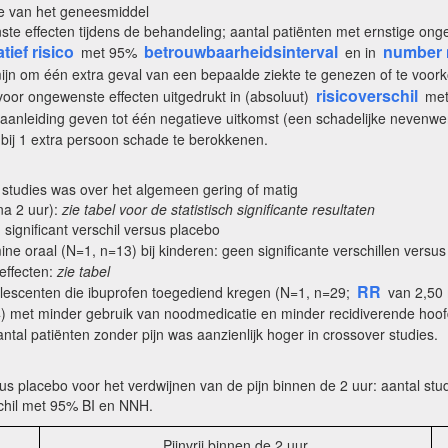
e van het geneesmiddel
nste effecten tijdens de behandeling; aantal patiënten met ernstige ong
atief risico
betrouwbaarheidsinterval
number n
met 95%
en in
jn om één extra geval van een bepaalde ziekte te genezen of te voo
risicoverschil
voor ongewenste effecten uitgedrukt in (absoluut)
met
nleiding geven tot één negatieve uitkomst (een schadelijke nevenwer
bij 1 extra persoon schade te berokkenen.
 studies was over het algemeen gering of matig
na 2 uur):
zie tabel voor de statistisch significante resultaten
significant verschil versus placebo
e oraal (N=1, n=13) bij kinderen: geen significante verschillen versu
effecten:
zie tabel
RR
olescenten die ibuprofen toegediend kregen (N=1, n=29;
van 2,50
) met minder gebruik van noodmedicatie en minder recidiverende hoof
aantal patiënten zonder pijn was aanzienlijk hoger in crossover studies.
s placebo voor het verdwijnen van de pijn binnen de 2 uur: aantal stud
rschil met 95% BI en NNH.
Pijnvrij binnen de 2 uur