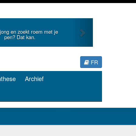
Next
internationale literatuur voor
Minerva.
FR
nthese
Archief