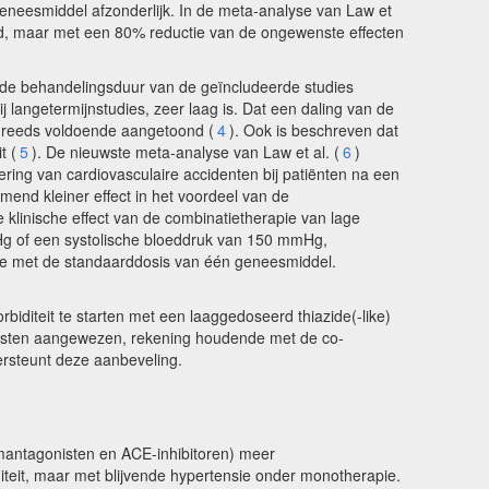
geneesmiddel afzonderlijk. In de meta-analyse van Law et
eid, maar met een 80% reductie van de ongewenste effecten
s de behandelingsduur van de geïncludeerde studies
j langetermijnstudies, zeer laag is. Dat een daling van de
is reeds voldoende aangetoond (
4
). Ook is beschreven dat
t (
5
). De nieuwste meta-analyse van Law et al. (
6
)
ring van cardiovasculaire accidenten bij patiënten na een
end kleiner effect in het voordeel van de
e klinische effect van de combinatietherapie van lage
mHg of een systolische bloeddruk van 150 mmHg,
ie met de standaarddosis van één geneesmiddel.
iditeit te starten met een laaggedoseerd thiazide(-like)
gonisten aangewezen, rekening houdende met de co-
ersteunt deze aanbeveling.
umantagonisten en ACE-inhibitoren) meer
iteit, maar met blijvende hypertensie onder monotherapie.