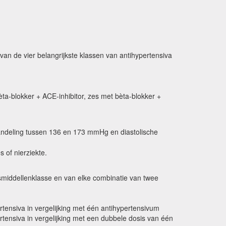
an de vier belangrijkste klassen van antihypertensiva
bèta-blokker + ACE-inhibitor, zes met bèta-blokker +
ehandeling tussen 136 en 173 mmHg en diastolische
 of nierziekte.
smiddellenklasse en van elke combinatie van twee
ensiva in vergelijking met één antihypertensivum
ensiva in vergelijking met een dubbele dosis van één