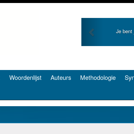
Previous
g en zoekt roem met je
Je duidt 
en? Dat kan.
t
Woordenlijst
Auteurs
Methodologie
Sy