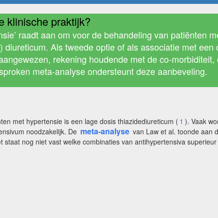
 klinische praktijk?
sie’ raadt aan om voor de behandeling van patiënten me
) diureticum. Als tweede optie of als associatie met een 
 aangewezen, rekening houdende met de co-morbiditeit, c
esproken meta-analyse ondersteunt deze aanbeveling.
n met hypertensie is een lage dosis thiazidediureticum (
1
). Vaak wo
meta-analyse
tensivum noodzakelijk. De
van Law et al. toonde aan d
 staat nog niet vast welke combinaties van antihypertensiva superieur 