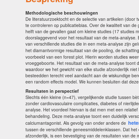
Methodologische beschouwingen
De literatuurzoektocht en de selectie van artikelen (door 
te controleren op publicatiebias. Over de kwaliteit van d
helft van de gevallen gaat om kleine studies (17 studies 
doorslaggevend voor het resultaat van de meta-analyse. B
van verschillende studies die in een meta-analyse zijn g
het diamantvormige resultaat van de pooling, de schatting
voorbeeld van een forest plot. Hierin worden studies wee
vroeggeboorte. Het resultaat van de meta-analyse toont da
waardoor we het gewicht van elke studie afzonderlijk ni
besteedden terecht veel aandacht aan de wiskundige bere
een random effects model. We kunnen besluiten dat deze
Resultaten in perspectief
Slechts één kleine (n=47), vergelijkende studie tussen b
zonder cardiovasculaire complicaties, diabetes of nierlij
analyse. Het voordeel hiervan is dat men met een relati
behandeling. Deze meta-analyse toont een duidelijk vers
hete
calciumantagonist. Als gevolg van onder andere de
tussen de verschillende geneesmiddelenklassen. Dat het e
afzonderlijk, is een bevestiging van de resultaten van de 