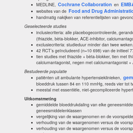
Cochrane Collaboration
EMB
MEDLINE,
en
Food and Drug Administrati
websites van de
handmatig nakijken van referentielijsten van gevond
Geselecteerde studies
inclusiecriteria: alle placebogecontroleerde, gera
(thiazide, bèta-blokker, ACE-inhibitor, calciumantag
exclusiecriteria: studieduur minder dan twee weke
42 RCT’s geïncludeerd (n=10 698) van de initieel 7
tien studies met thiazide + bèta-blokker, tien met t
calciumantagonist, negen met calciumantagonist + A
Bestudeerde populatie
gem
patiënten uit ambulante hypertensieklinieken,
bloeddruk tussen 84 en 110 mmHg, reeds vier tot t
meestal met essentiële, niet-gecompliceerde hypert
Uitkomstmeting
gemiddelde bloeddrukdaling van elke geneesmiddel
geneesmiddelenklassen
vergelijking van de waargenomen en de voorspelde
verhouding van de waargenomen versus de voorspel
verhouding van de waargenomen versus de voorspel