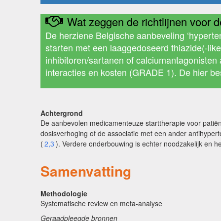
Wat zeggen de richtlijnen voor de
De herziene Belgische aanbeveling ‘hyperten
starten met een laaggedoseerd thiazide(-like
inhibitoren/sartanen of calciumantagonisten
interacties en kosten (GRADE 1). De hier b
Achtergrond
De aanbevolen medicamenteuze starttherapie voor patiënte
dosisverhoging of de associatie met een ander antihyper
(
2,3
). Verdere onderbouwing is echter noodzakelijk en het
Samenvatting
Methodologie
Systematische review en meta-analyse
Geraadpleegde bronnen