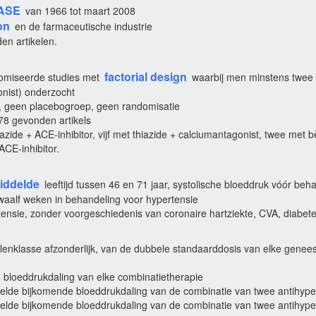
ASE
van 1966 tot maart 2008
on
en de farmaceutische industrie
en artikelen.
factorial design
ndomiseerde studies met
waarbij men minstens twee v
onist) onderzocht
n, geen placebogroep, geen randomisatie
78 gevonden artikels
hiazide + ACE-inhibitor, vijf met thiazide + calciumantagonist, twee met 
CE-inhibitor.
iddelde
leeftijd tussen 46 en 71 jaar, systolische bloeddruk vóór b
waalf weken in behandeling voor hypertensie
ensie, zonder voorgeschiedenis van coronaire hartziekte, CVA, diabetes
enklasse afzonderlijk, van de dubbele standaarddosis van elke genee
 bloeddrukdaling van elke combinatietherapie
de bijkomende bloeddrukdaling van de combinatie van twee antihypert
de bijkomende bloeddrukdaling van de combinatie van twee antihypert