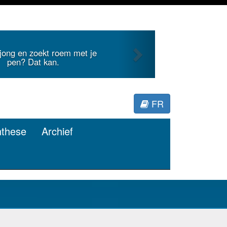
Next
internationale literatuur voor
Minerva.
FR
nthese
Archief