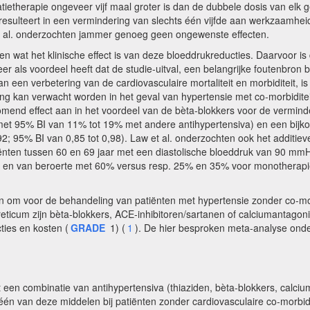
tietherapie ongeveer vijf maal groter is dan de dubbele dosis van elk 
s resulteert in een vermindering van slechts één vijfde aan werkzaamh
et al. onderzochten jammer genoeg geen ongewenste effecten.
n wat het klinische effect is van deze bloeddrukreducties. Daarvoor i
r als voordeel heeft dat de studie-uitval, een belangrijke foutenbron bi
an een verbetering van de cardiovasculaire mortaliteit en morbiditeit, 
g kan verwacht worden in het geval van hypertensie met co-morbiditei
mend effect aan in het voordeel van de bèta-blokkers voor de verminde
met 95% BI van 11% tot 19% met andere antihypertensiva) en een bijkom
2; 95% BI van 0,85 tot 0,98). Law et al. onderzochten ook het additiev
iënten tussen 60 en 69 jaar met een diastolische bloeddruk van 90 m
5% en van beroerte met 60% versus resp. 25% en 35% voor monotherap
n om voor de behandeling van patiënten met hypertensie zonder co-morb
iureticum zijn bèta-blokkers, ACE-inhibitoren/sartanen of calciumanta
cties en kosten (
GRADE
1) (
1
). De hier besproken meta-analyse ond
 een combinatie van antihypertensiva (thiaziden, bèta-blokkers, calci
én van deze middelen bij patiënten zonder cardiovasculaire co-morbid