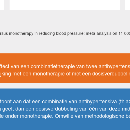
ersus monotherapy in reducing blood pressure: meta-analysis on 11 000
fect van een combinatietherapie van twee antihypertensiv
elijking met een monotherapie of met een dosisverdubbel
toont aan dat een combinatie van antihypertensiva (thia
 geeft dan een dosisverdubbeling van één van deze midd
sie onder monotherapie. Omwille van methodologische be