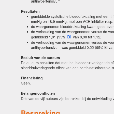
antihypertensivum.
Resultaten
gemiddelde systolische bloeddrukdaling met een t
mmHg en 18,9 mmHg; met een ACE-inhibitor resp
de waargenomen bloeddrukdaling kwam goed overee
de verhouding van de waargenomen versus de voors
BI
gemiddeld 1,01 (95%
van 0,90 tot 1,12)
de verhouding van de waargenomen versus de voors
antihypertensivum was gemiddeld 0,22 (95% BI van 
Besluit van de auteurs
De auteurs besluiten dat men het bloeddrukverlagende eff
bloeddrukverlagende effect van een combinatietherapie is
Financiering
Geen.
Belangenconflicten
Drie van de vijf auteurs zijn betrokken bij de ontwikkelin
Bespreking