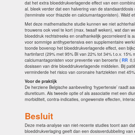
dat het extra bloeddrukverlagende effect van een combina
al. bleek verder dat een halvering van de standaarddosi
(tenminste voor thiazide en calciumantagonisten). Wald 
Met deze mathematische studie kunnen we niet achterhale
trouwens ook veel te kort (max. twaalf weken), wat dan wee
bloeddruk rechtstreeks en onafhankelijk gecorreleerd is a
voor sommige antihypertensiva een supplementaire werkin
toonde bovenop het bloeddrukverlagende effect, een bijko
hartinfarct (29% met 95% BI van 22% tot 34% t.o.v. 15% 
calciumantagonisten voor preventie van beroerte (
RR
0,9
dosissen van drie bloeddrukverlagende middelen. Bij pat
verminderde het risico van coronaire hartziekten met 4
Voor de praktijk
De herziene Belgische aanbeveling ‘hypertensie’ raadt aa
diureticum. Als tweede optie of als associatie met een d
morbiditeit, contra-indicaties, ongewenste effecten, intera
Besluit
Deze meta-analyse van niet-recente studies toont aan dat
bloeddrukverlaging geeft dan een dosisverdubbeling van é