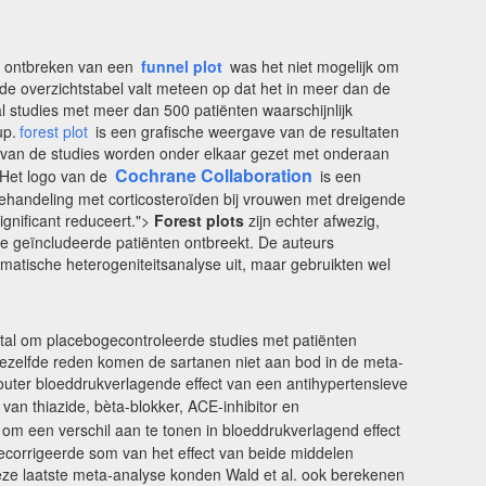
het ontbreken van een
funnel plot
was het niet mogelijk om
n de overzichtstabel valt meteen op dat het in meer dan de
al studies met meer dan 500 patiënten waarschijnlijk
up.
forest plot
is een grafische weergave van de resultaten
lk van de studies worden onder elkaar gezet met onderaan
Cochrane Collaboration
. Het logo van de
is een
behandeling met corticosteroïden bij vrouwen met dreigende
ignificant reduceert.">
Forest plots
zijn echter afwezig,
e geïncludeerde patiënten ontbreekt. De auteurs
atische heterogeniteitsanalyse uit, maar gebruikten wel
stal om placebogecontroleerde studies met patiënten
m dezelfde reden komen de sartanen niet aan bod in de meta-
outer bloeddrukverlagende effect van een antihypertensieve
an thiazide, bèta-blokker, ACE-inhibitor en
e om een verschil aan te tonen in bloeddrukverlagend effect
gecorrigeerde som van het effect van beide middelen
ze laatste meta-analyse konden Wald et al. ook berekenen