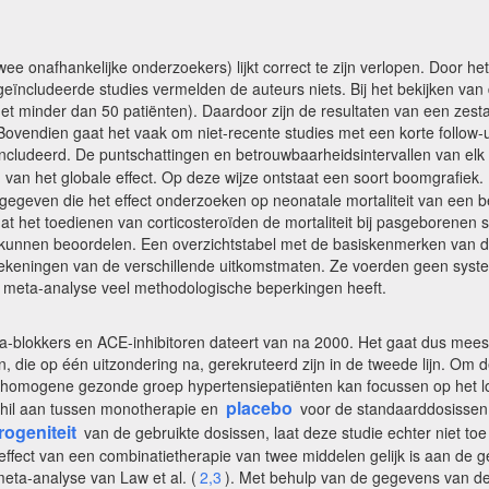
twee onafhankelijke onderzoekers) lijkt correct te zijn verlopen. Door 
e geïncludeerde studies vermelden de auteurs niets. Bij het bekijken va
met minder dan 50 patiënten). Daardoor zijn de resultaten van een zest
ovendien gaat het vaak om niet-recente studies met een korte follow-
eïncludeerd. De puntschattingen en betrouwbaarheidsintervallen van e
 van het globale effect. Op deze wijze ontstaat een soort boomgrafiek
rgegeven die het effect onderzoeken op neonatale mortaliteit van een 
t het toedienen van corticosteroïden de mortaliteit bij pasgeborenen s
et kunnen beoordelen. Een overzichtstabel met de basiskenmerken van d
keningen van de verschillende uitkomstmaten. Ze voerden geen system
 meta-analyse veel methodologische beperkingen heeft.
èta-blokkers en ACE-inhibitoren dateert van na 2000. Het gaat dus mee
den, die op één uitzondering na, gerekruteerd zijn in de tweede lijn. O
ef homogene gezonde groep hypertensiepatiënten kan focussen op het l
placebo
chil aan tussen monotherapie en
voor de standaarddosissen v
rogeniteit
van de gebruikte dosissen, laat deze studie echter niet to
ffect van een combinatietherapie van twee middelen gelijk is aan de 
meta-analyse van Law et al. (
2,3
). Met behulp van de gegevens van de