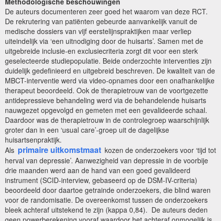
Methodologische beschouwingen
De auteurs documenteren zeer goed het waarom van deze RCT.
De rekrutering van patiënten gebeurde aanvankelijk vanuit de
medische dossiers van vijf eerstelijnspraktijken maar verliep
uiteindelijk via ‘een uitnodiging door de huisarts’. Samen met de
uitgebreide inclusie-en exclusiecriteria zorgt dit voor een sterk
geselecteerde studiepopulatie. Beide onderzochte interventies zijn
duidelijk gedefinieerd en uitgebreid beschreven. De kwaliteit van de
MBCT-interventie werd via video-opnames door een onafhankelijke
therapeut beoordeeld. Ook de therapietrouw van de voortgezette
antidepressieve behandeling werd via de behandelende huisarts
nauwgezet opgevolgd en gemeten met een gevalideerde schaal.
Daardoor was de therapietrouw in de controlegroep waarschijnlijk
groter dan in een ‘usual care’-groep uit de dagelijkse
huisartsenpraktijk.
primaire uitkomstmaat
Als
kozen de onderzoekers voor ‘tijd tot
herval van depressie’. Aanwezigheid van depressie in de voorbije
drie maanden werd aan de hand van een goed gevalideerd
instrument (SCID-interview, gebaseerd op de DSM-IV-criteria)
beoordeeld door daartoe getrainde onderzoekers, die blind waren
voor de randomisatie. De overeenkomst tussen de onderzoekers
bleek achteraf uitstekend te zijn (kappa 0,84). De auteurs deden
geen powerberekening vooraf waardoor het achteraf onmogelijk is