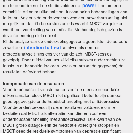
power
om te beoordelen of de studie voldoende
had om een
verschil in primaire uitkomstmaat tussen beide behandelingen aan
te tonen. Volgens de onderzoekers was een powerberekening niet
mogelijk, omdat dit de eerste studie is waarbij MBCT vergeleken
wordt met voortzetting van medicatie. Methodologisch gezien is
deze redenering niet correct.
Bij de analyse van de onderzoeksgegevens gebruikten de auteurs
intention to treat
zowel een
analyse als een per
protocolanalyse (minstens vier van de acht MBCT-sessies
gevolgd). Door middel van sensitiviteitsanalyses onderzochten ze
tenslotte of bepaalde factoren (zoals ontbrekende gegevens) de
resultaten beïnvloed hebben.
Interpretatie van de resultaten
Voor de primaire uitkomstmaat en voor de meeste secundaire
uitkomstmaten bleek MBCT niet significant beter te zijn dan een
goed opgevolgde onderhoudsbehandeling met antidepressiva.
Voor de onderzoekers zijn deze resultaten voldoende om te
besluiten dat MBCT als alternatief kan dienen voor een
onderhoudsbehandeling met antidepressiva. Drie kwart van de
MBCT-groep slaagde erin de medicatie volledig te stoppen en
MBCT deed de residuele symptomen van depressie significant