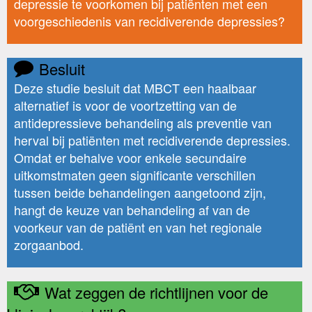
depressie te voorkomen bij patiënten met een
voorgeschiedenis van recidiverende depressies?
Besluit
Deze studie besluit dat MBCT een haalbaar
alternatief is voor de voortzetting van de
antidepressieve behandeling als preventie van
herval bij patiënten met recidiverende depressies.
Omdat er behalve voor enkele secundaire
uitkomstmaten geen significante verschillen
tussen beide behandelingen aangetoond zijn,
hangt de keuze van behandeling af van de
voorkeur van de patiënt en van het regionale
zorgaanbod.
Wat zeggen de richtlijnen voor de