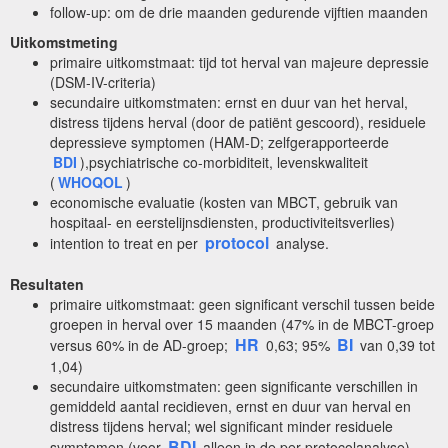
follow-up: om de drie maanden gedurende vijftien maanden
Uitkomstmeting
primaire uitkomstmaat: tijd tot herval van majeure depressie
(DSM-IV-criteria)
secundaire uitkomstmaten: ernst en duur van het herval,
distress tijdens herval (door de patiënt gescoord), residuele
depressieve symptomen (HAM-D; zelfgerapporteerde
BDI
),psychiatrische co-morbiditeit, levenskwaliteit
(
WHOQOL
)
economische evaluatie (kosten van MBCT, gebruik van
hospitaal- en eerstelijnsdiensten, productiviteitsverlies)
protocol
intention to treat en per
analyse.
Resultaten
primaire uitkomstmaat: geen significant verschil tussen beide
groepen in herval over 15 maanden (47% in de MBCT-groep
HR
BI
versus 60% in de AD-groep;
0,63; 95%
van 0,39 tot
1,04)
secundaire uitkomstmaten: geen significante verschillen in
gemiddeld aantal recidieven, ernst en duur van herval en
distress tijdens herval; wel significant minder residuele
BDI
symptomen (voor
alleen in de per protocolanalyse),