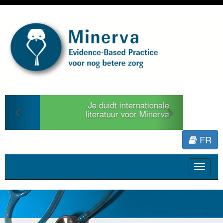
Previous
Next
Je duidt internationale
literatuur voor Minerva.
FR
Toggle
navigat