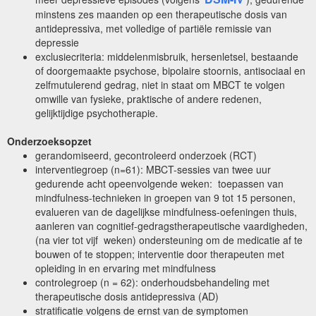
minstens zes maanden op een therapeutische dosis van
antidepressiva, met volledige of partiële remissie van
depressie
exclusiecriteria: middelenmisbruik, hersenletsel, bestaande
of doorgemaakte psychose, bipolaire stoornis, antisociaal en
zelfmutulerend gedrag, niet in staat om MBCT te volgen
omwille van fysieke, praktische of andere redenen,
gelijktijdige psychotherapie.
Onderzoeksopzet
gerandomiseerd, gecontroleerd onderzoek (RCT)
interventiegroep (n=61): MBCT-sessies van twee uur
gedurende acht opeenvolgende weken: toepassen van
mindfulness-technieken in groepen van 9 tot 15 personen,
evalueren van de dagelijkse mindfulness-oefeningen thuis,
aanleren van cognitief-gedragstherapeutische vaardigheden,
(na vier tot vijf weken) ondersteuning om de medicatie af te
bouwen of te stoppen; interventie door therapeuten met
opleiding in en ervaring met mindfulness
controlegroep (n = 62): onderhoudsbehandeling met
therapeutische dosis antidepressiva (AD)
stratificatie volgens de ernst van de symptomen