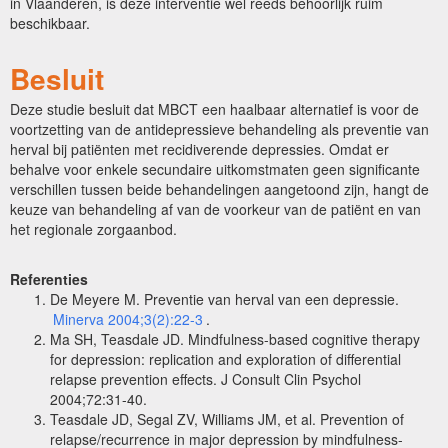
in Vlaanderen, is deze interventie wel reeds behoorlijk ruim
beschikbaar.
Besluit
Deze studie besluit dat MBCT een haalbaar alternatief is voor de
voortzetting van de antidepressieve behandeling als preventie van
herval bij patiënten met recidiverende depressies. Omdat er
behalve voor enkele secundaire uitkomstmaten geen significante
verschillen tussen beide behandelingen aangetoond zijn, hangt de
keuze van behandeling af van de voorkeur van de patiënt en van
het regionale zorgaanbod.
Referenties
De Meyere M. Preventie van herval van een depressie.
Minerva 2004;3(2):22-3
.
Ma SH, Teasdale JD. Mindfulness-based cognitive therapy
for depression: replication and exploration of differential
relapse prevention effects. J Consult Clin Psychol
2004;72:31-40.
Teasdale JD, Segal ZV, Williams JM, et al. Prevention of
relapse/recurrence in major depression by mindfulness-