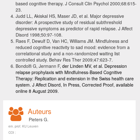
based cognitive therapy. J Consult Clin Psychol 2000;68:615-
23.
Judd LL, Akiskal HS, Maser JD, et al. Major depressive
disorder: A prospective study of residual subthreshold
depressive symptoms as predictor of rapid relapse. J Affect
Disord 1998;50:97-108.
Raes F, Dewulf D, Van HC, Williams JM. Mindfulness and
reduced cognitive reactivity to sad mood: evidence from a
correlational study and a non-randomized waiting list
controlled study. Behav Res Ther 2009;47:623-7.
Bondolfi G, Jermann F
, der Linden MV, et al. Depression
relapse prophylaxis with Mindfulness-Based Cognitive
Therapy: Replication and extension in the Swiss health care
system. J Affect Disord, In Press, Corrected Proof, available
online 8 August 2009.
Auteurs
Pieters G.
em. prof. KU Leuven
COI :