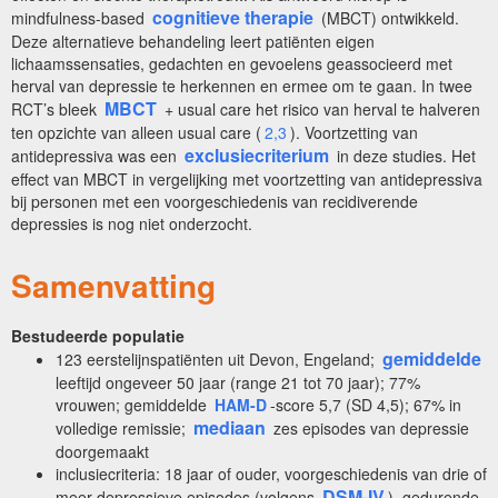
cognitieve therapie
mindfulness-based
(MBCT) ontwikkeld.
Deze alternatieve behandeling leert patiënten eigen
lichaamssensaties, gedachten en gevoelens geassocieerd met
herval van depressie te herkennen en ermee om te gaan. In twee
MBCT
RCT’s bleek
+ usual care het risico van herval te halveren
ten opzichte van alleen usual care (
2,3
). Voortzetting van
exclusiecriterium
antidepressiva was een
in deze studies. Het
effect van MBCT in vergelijking met voortzetting van antidepressiva
bij personen met een voorgeschiedenis van recidiverende
depressies is nog niet onderzocht.
Samenvatting
Bestudeerde populatie
gemiddelde
123 eerstelijnspatiënten uit Devon, Engeland;
leeftijd ongeveer 50 jaar (range 21 tot 70 jaar); 77%
vrouwen; gemiddelde
HAM-D
-score 5,7 (SD 4,5); 67% in
mediaan
volledige remissie;
zes episodes van depressie
doorgemaakt
inclusiecriteria: 18 jaar of ouder, voorgeschiedenis van drie of
DSM-IV
meer depressieve episodes (volgens
), gedurende