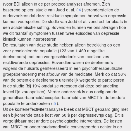
(voor BDI alleen in de per protocolanalyse) afnemen. Zich
baserend op een studie van Judd et al. (
4
) veronderstellen de
onderzoekers dat deze residuele symptomen herval van depressie
kunnen voorspellen. De studie van Judd et al. vond echter plaats in
een academische setting. Bovendien kunnen we ons afvragen hoe
we dit ‘aantal’ symptomen tussen twee episodes van depressie
klinisch kunnen interpreteren.
De resultaten van deze studie hebben alleen betrekking op een
zeer geselecteerde populatie (123 van 1 469 mogelijke
deelnemers) met een voorgeschiedenis van mediaan zes
recidiverende depressies. Bovendien waren de deelnemers
volgens de huisarts geïnteresseerd in een psychotherapeutische
groepsbenadering met afbouw van de medicatie. Merk op dat 36%
van de potentiële deelnemers uiteindelijk weigerde te participeren
in de studie (bij 19% omdat ze vreesden dat deze behandeling
teveel tijd zou opeisen). Verder onderzoek is dus nodig om de
generaliseerbaarheid/accepteerbaarheid van MBCT in de bredere
populatie te onderzoeken (
5
).
Uit de kosteneffectiviteitsanalyse bleek dat MBCT gepaard ging met
een bijkomende totale kost van 50 $ per depressievrije dag. Dit is
vergelijkbaar met andere psychologische interventies. De kosten
van MBCT en onderhoudsmedicatie convergeerden echter in de