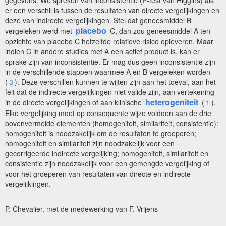
gegevens. We spreken van inconsistentie (I²-test van Higgins) als
er een verschil is tussen de resultaten van directe vergelijkingen en
deze van indirecte vergelijkingen. Stel dat geneesmiddel B
placebo
vergeleken werd met
C, dan zou geneesmiddel A ten
opzichte van placebo C hetzelfde relatieve risico opleveren. Maar
indien C in andere studies met A een actief product is, kan er
sprake zijn van inconsistentie. Er mag dus geen inconsistentie zijn
in de verschillende stappen waarmee A en B vergeleken worden
(
3
). Deze verschillen kunnen te wijten zijn aan het toeval, aan het
feit dat de indirecte vergelijkingen niet valide zijn, aan vertekening
heterogeniteit
in de directe vergelijkingen of aan klinische
(
1
).
Elke vergelijking moet op consequente wijze voldoen aan de drie
bovenvermelde elementen (homogeniteit, similariteit, consistentie):
homogeniteit is noodzakelijk om de resultaten te groeperen;
homogeniteit en similariteit zijn noodzakelijk voor een
gecorrigeerde indirecte vergelijking; homogeniteit, similariteit en
consistentie zijn noodzakelijk voor een gemengde vergelijking of
voor het groeperen van resultaten van directe en indirecte
vergelijkingen.
P. Chevalier, met de medewerking van F. Vrijens