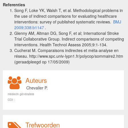
Referenties
Song F, Loke YK, Walsh T, et al. Methodological problems in
the use of indirect comparisons for evaluating healthcare
interventions: survey of published systematic reviews.
BMJ
2009;338:b1147
.
Glenny AM, Altman DG, Song F, et al; International Stroke
Trial Collaborative Group. Indirect comparisons of competing
interventions. Health Technol Assess 2005;9:1-134.
Cucherat M. Comparaisons indirectes et méta-analyse en
réseau. http://www.spc.univ-lypn1.fr/polycop/sommaire2.htm
(geraadpleegd op 17/05/2009)
Auteurs
Chevalier P.
médecin généraliste
COI :
Trefwoorden