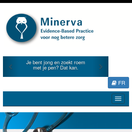
Previous
Next
Je bent jong en zoekt roem
Je duid
met je pen? Dat kan.
literat
FR
Toggle
navigat