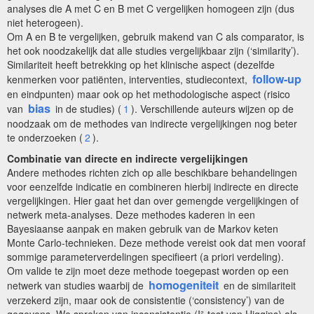
analyses die A met C en B met C vergelijken homogeen zijn (dus
niet heterogeen).
Om A en B te vergelijken, gebruik makend van C als comparator, is
het ook noodzakelijk dat alle studies vergelijkbaar zijn (‘similarity’).
Similariteit heeft betrekking op het klinische aspect (dezelfde
follow-up
kenmerken voor patiënten, interventies, studiecontext,
en eindpunten) maar ook op het methodologische aspect (risico
bias
van
in de studies) (
1
). Verschillende auteurs wijzen op de
noodzaak om de methodes van indirecte vergelijkingen nog beter
te onderzoeken (
2
).
Combinatie van directe en indirecte vergelijkingen
Andere methodes richten zich op alle beschikbare behandelingen
voor eenzelfde indicatie en combineren hierbij indirecte en directe
vergelijkingen. Hier gaat het dan over gemengde vergelijkingen of
netwerk meta-analyses. Deze methodes kaderen in een
Bayesiaanse aanpak en maken gebruik van de Markov keten
Monte Carlo-technieken. Deze methode vereist ook dat men vooraf
sommige parameterverdelingen specifieert (a priori verdeling).
Om valide te zijn moet deze methode toegepast worden op een
homogeniteit
netwerk van studies waarbij de
en de similariteit
verzekerd zijn, maar ook de consistentie (‘consistency’) van de