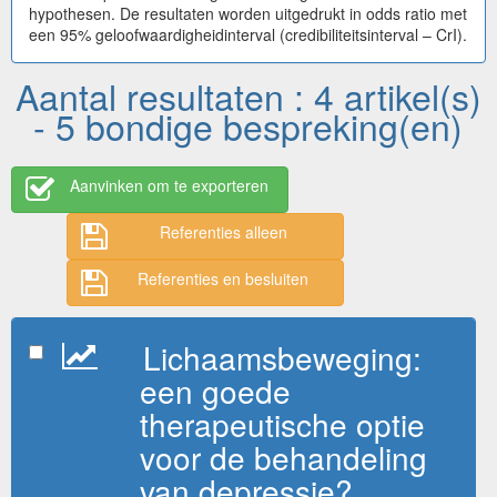
hypothesen. De resultaten worden uitgedrukt in odds ratio met
een 95% geloofwaardigheidinterval (credibiliteitsinterval – CrI).
Aantal resultaten : 4 artikel(s)
- 5 bondige bespreking(en)
Aanvinken om te exporteren
Referenties alleen
Referenties en besluiten
Lichaamsbeweging:
een goede
therapeutische optie
voor de behandeling
van depressie?