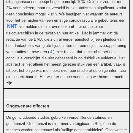
uitgangsrisico een beetje hoger, namelijk 10%. Ook hier zou het met
2% verminderen, maar dit verschil is niet statistisch significant, zodat
geen conclusies mogelijk zijn. We begrijpen niet waarom de auteurs
voor het vermijden van een ernstige cardiovasculaire gebeurtenis een
NNT
vermelden die niet overeenkomt met de absolute
risicoverschillen in de tekst van hun artikel. Het is jammer dat de
redactie van de BMJ, die zich al eerder aansloot bij een pleidooi van
hoofdredacteurs van grote tijdschriften om een objectieve rapportering
van studies te bewaken (
4
), hier toelaat dat in het abstract een
conclusie verschijnt die niet gebaseerd is op duidelijke evidentie. Het
abstract is niet alleen het meest gelezen stuk van een artikel, vaak is
dit ook het enige wat men leest over een studie of de enige informatie
die beschikbaar is. Het wijst er op hoe voorzichtig we hiermee moeten
zijn.
Ongewenste effecten
De geïncludeerde studies gebruiken verschillende statines en
gemfibrozil. Gemfibrozil is niet meer verkrijgbaar in België en de
statines worden beschouwd als ‘veilige geneesmiddelen’. Ongewenste