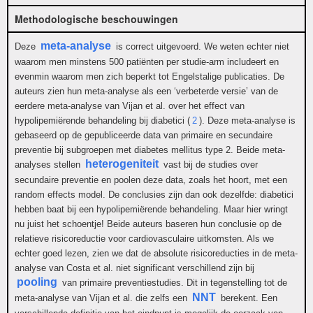
Methodologische beschouwingen
meta-analyse
Deze
is correct uitgevoerd. We weten echter niet
waarom men minstens 500 patiënten per studie-arm includeert en
evenmin waarom men zich beperkt tot Engelstalige publicaties. De
auteurs zien hun meta-analyse als een ‘verbeterde versie’ van de
eerdere meta-analyse van Vijan et al. over het effect van
hypolipemiërende behandeling bij diabetici (
2
). Deze meta-analyse is
gebaseerd op de gepubliceerde data van primaire en secundaire
preventie bij subgroepen met diabetes mellitus type 2. Beide meta-
heterogeniteit
analyses stellen
vast bij de studies over
secundaire preventie en poolen deze data, zoals het hoort, met een
random effects model. De conclusies zijn dan ook dezelfde: diabetici
hebben baat bij een hypolipemiërende behandeling. Maar hier wringt
nu juist het schoentje! Beide auteurs baseren hun conclusie op de
relatieve risicoreductie voor cardiovasculaire uitkomsten. Als we
echter goed lezen, zien we dat de absolute risicoreducties in de meta-
analyse van Costa et al. niet significant verschillend zijn bij
pooling
van primaire preventiestudies. Dit in tegenstelling tot de
NNT
meta-analyse van Vijan et al. die zelfs een
berekent. Een