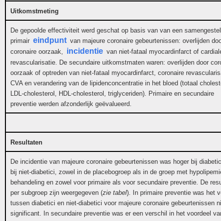
Uitkomstmeting
De gepoolde effectiviteit werd geschat op basis van van een samengeste
eindpunt
primair
van majeure coronaire gebeurtenissen: overlijden doo
incidentie
coronaire oorzaak,
van niet-fataal myocardinfarct of cardial
revascularisatie. De secundaire uitkomstmaten waren: overlijden door cor
oorzaak of optreden van niet-fataal myocardinfarct, coronaire revascularis
CVA en verandering van de lipidenconcentratie in het bloed (totaal cholest
LDL-cholesterol, HDL-cholesterol, triglyceriden). Primaire en secundaire
preventie werden afzonderlijk geëvalueerd.
Resultaten
De incidentie van majeure coronaire gebeurtenissen was hoger bij diabetic
bij niet-diabetici, zowel in de placebogroep als in de groep met hypolipem
behandeling en zowel voor primaire als voor secundaire preventie. De resu
per subgroep zijn weergegeven (
zie tabel
). In primaire preventie was het v
tussen diabetici en niet-diabetici voor majeure coronaire gebeurtenissen n
significant. In secundaire preventie was er een verschil in het voordeel va