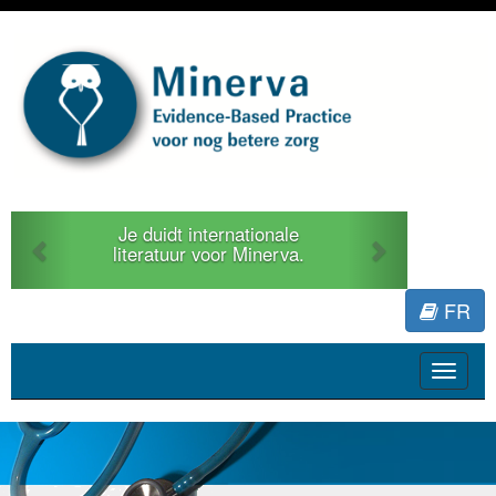
Previous
Next
Je duidt internationale
literatuur voor Minerva.
FR
Toggle
navigat