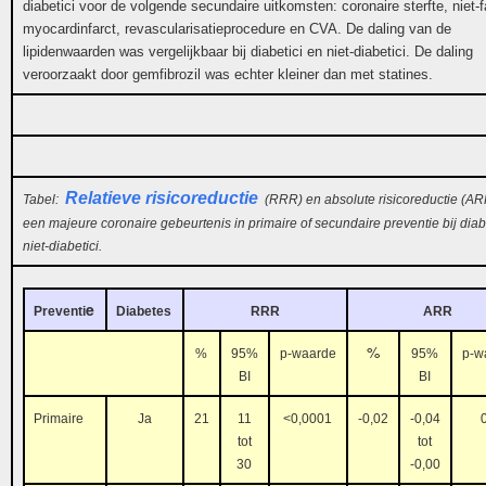
diabetici voor de volgende secundaire uitkomsten: coronaire sterfte, niet-f
myocardinfarct, revascularisatieprocedure en CVA. De daling van de
lipidenwaarden was vergelijkbaar bij diabetici en niet-diabetici. De daling
veroorzaakt door gemfibrozil was echter kleiner dan met statines.
Relatieve risicoreductie
Tabel:
(RRR) en absolute risicoreductie (AR
een majeure coronaire gebeurtenis in primaire of secundaire preventie bij diab
niet-diabetici.
e
Preven
ti
Diabetes
RRR
ARR
%
%
95%
p-waarde
95%
p-w
BI
BI
Primaire
Ja
21
11
<0,0001
-0,02
-0,04
tot
tot
30
-0,00