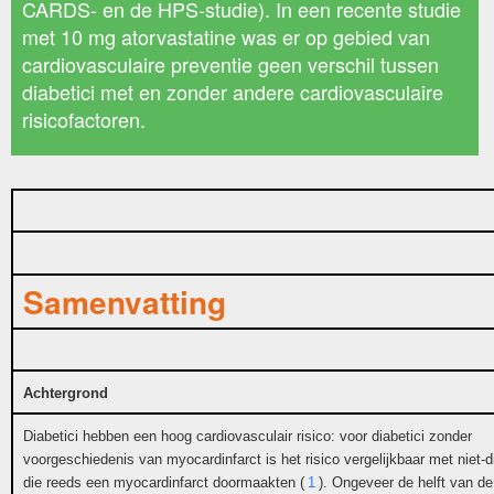
CARDS- en de HPS-studie). In een recente studie
met 10 mg atorvastatine was er op gebied van
cardiovasculaire preventie geen verschil tussen
diabetici met en zonder andere cardiovasculaire
risicofactoren.
Samenvatting
Achtergrond
Diabetici hebben een hoog cardiovasculair risico: voor diabetici zonder
voorgeschiedenis van myocardinfarct is het risico vergelijkbaar met niet-di
die reeds een myocardinfarct doormaakten (
1
). Ongeveer de helft van de