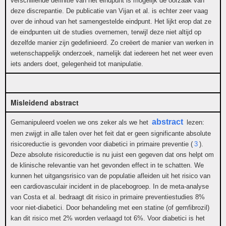
verschillende definitie van het eindpunt is mogelijk de oorzaak van
deze discrepantie. De publicatie van Vijan et al. is echter zeer vaag
over de inhoud van het samengestelde eindpunt. Het lijkt erop dat ze
de eindpunten uit de studies overnemen, terwijl deze niet altijd op
dezelfde manier zijn gedefinieerd. Zo creëert de manier van werken in
wetenschappelijk onderzoek, namelijk dat iedereen het net weer even
iets anders doet, gelegenheid tot manipulatie.
Misleidend abstract
abstract
Gemanipuleerd voelen we ons zeker als we het
lezen:
men zwijgt in alle talen over het feit dat er geen significante absolute
risicoreductie is gevonden voor diabetici in primaire preventie (
3
).
Deze absolute risicoreductie is nu juist een gegeven dat ons helpt om
de klinische relevantie van het gevonden effect in te schatten. We
kunnen het uitgangsrisico van de populatie afleiden uit het risico van
een cardiovasculair incident in de placebogroep. In de meta-analyse
van Costa et al. bedraagt dit risico in primaire preventiestudies 8%
voor niet-diabetici. Door behandeling met een statine (of gemfibrozil)
kan dit risico met 2% worden verlaagd tot 6%. Voor diabetici is het