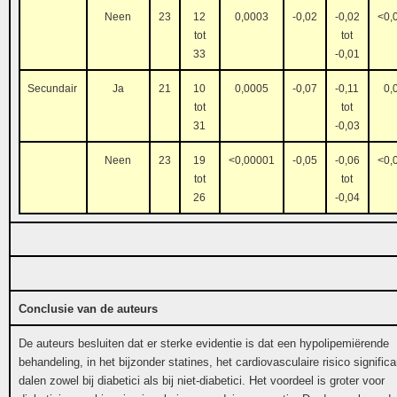
Neen
23
12
0,0003
-0,02
-0,02
<0,
tot
tot
33
-0,01
Secundair
Ja
21
10
0,0005
-0,07
-0,11
0,
tot
tot
31
-0,03
Neen
23
19
<0,00001
-0,05
-0,06
<0,
tot
tot
26
-0,04
Conclusie van de auteurs
De auteurs besluiten dat er sterke evidentie is dat een hypolipemiërende
behandeling, in het bijzonder statines, het cardiovasculaire risico significa
dalen zowel bij diabetici als bij niet-diabetici. Het voordeel is groter voor