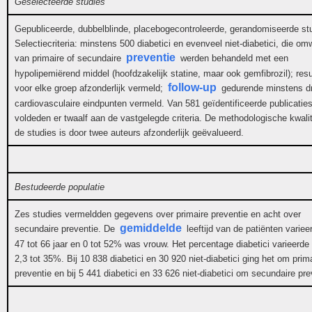
Geselecteerde studies
Gepubliceerde, dubbelblinde, placebogecontroleerde, gerandomiseerde st
Selectiecriteria: minstens 500 diabetici en evenveel niet-diabetici, die omw
preventie
van primaire of secundaire
werden behandeld met een
hypolipemiërend middel (hoofdzakelijk statine, maar ook gemfibrozil); resu
follow-up
voor elke groep afzonderlijk vermeld;
gedurende minstens dri
cardiovasculaire eindpunten vermeld. Van 581 geïdentificeerde publicatie
voldeden er twaalf aan de vastgelegde criteria. De methodologische kwalit
de studies is door twee auteurs afzonderlijk geëvalueerd.
Bestudeerde populatie
Zes studies vermeldden gegevens over primaire preventie en acht over
gemiddelde
secundaire preventie. De
leeftijd van de patiënten variee
47 tot 66 jaar en 0 tot 52% was vrouw. Het percentage diabetici varieerde
2,3 tot 35%. Bij 10 838 diabetici en 30 920 niet-diabetici ging het om prim
preventie en bij 5 441 diabetici en 33 626 niet-diabetici om secundaire pre