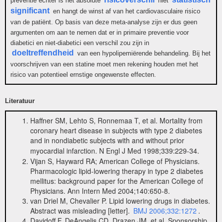
preventie echter is het absolute
niet
significant
en hangt de winst af van het cardiovasculaire risico
van de patiënt. Op basis van deze meta-analyse zijn er dus geen
argumenten om aan te nemen dat er in primaire preventie voor
diabetici en niet-diabetici een verschil zou zijn in
doeltreffendheid
van een hypolipemiërende behandeling. Bij het
voorschrijven van een statine moet men rekening houden met het
risico van potentieel ernstige ongewenste effecten.
Literatuur
Haffner SM, Lehto S, Ronnemaa T, et al. Mortality from
coronary heart disease in subjects with type 2 diabetes
and in nondiabetic subjects with and without prior
myocardial infarction. N Engl J Med 1998;339:229-34.
Vijan S, Hayward RA; American College of Physicians.
Pharmacologic lipid-lowering therapy in type 2 diabetes
mellitus: background paper for the American College of
Physicians. Ann Intern Med 2004;140:650-8.
van Driel M, Chevalier P. Lipid lowering drugs in diabetes.
Abstract was misleading [letter].
BMJ 2006;332:1272
.
Davidoff F, DeAngelis CD, Drazen JM, et al. Sponsorship,