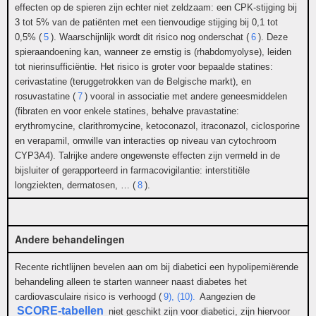
effecten op de spieren zijn echter niet zeldzaam: een CPK-stijging bij
3 tot 5% van de patiënten met een tienvoudige stijging bij 0,1 tot
0,5% (
5
). Waarschijnlijk wordt dit risico nog onderschat (
6
). Deze
spieraandoening kan, wanneer ze ernstig is (rhabdomyolyse), leiden
tot nierinsufficiëntie. Het risico is groter voor bepaalde statines:
cerivastatine (teruggetrokken van de Belgische markt), en
rosuvastatine (
7
) vooral in associatie met andere geneesmiddelen
(fibraten en voor enkele statines, behalve pravastatine:
erythromycine, clarithromycine, ketoconazol, itraconazol, ciclosporine
en verapamil, omwille van interacties op niveau van cytochroom
CYP3A4). Talrijke andere ongewenste effecten zijn vermeld in de
bijsluiter of gerapporteerd in farmacovigilantie: interstitiële
longziekten, dermatosen, … (
8
).
Andere behandelingen
Recente richtlijnen bevelen aan om bij diabetici een hypolipemiërende
behandeling alleen te starten wanneer naast diabetes het
cardiovasculaire risico is verhoogd (
9), (10).
Aangezien de
SCORE-tabellen
niet geschikt zijn voor diabetici, zijn hiervoor