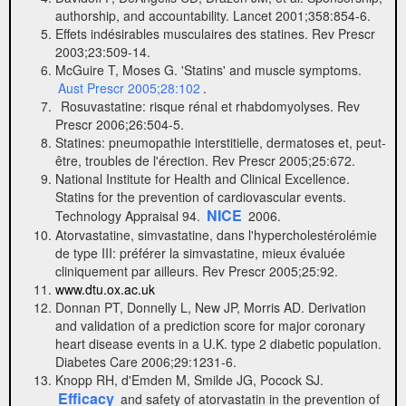
authorship, and accountability. Lancet 2001;358:854-6.
Effets indésirables musculaires des statines. Rev Prescr
2003;23:509-14.
McGuire T, Moses G. 'Statins' and muscle symptoms.
Aust Prescr 2005;28:102
.
Rosuvastatine: risque rénal et rhabdomyolyses. Rev
Prescr 2006;26:504-5.
Statines: pneumopathie interstitielle, dermatoses et, peut-
être, troubles de l'érection. Rev Prescr 2005;25:672.
National Institute for Health and Clinical Excellence.
Statins for the prevention of cardiovascular events.
NICE
Technology Appraisal 94.
2006.
Atorvastatine, simvastatine, dans l'hypercholestérolémie
de type III: préférer la simvastatine, mieux évaluée
cliniquement par ailleurs. Rev Prescr 2005;25:92.
www.dtu.ox.ac.uk
Donnan PT, Donnelly L, New JP, Morris AD. Derivation
and validation of a prediction score for major coronary
heart disease events in a U.K. type 2 diabetic population.
Diabetes Care 2006;29:1231-6.
Knopp RH, d'Emden M, Smilde JG, Pocock SJ.
Efficacy
and safety of atorvastatin in the prevention of