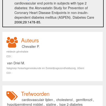
cardiovascular end points in subjects with type 2
diabetes: the Atorvastatin Study for Prevention of
Coronary Heart Disease Endpoints in non-insulin-
dependent diabetes mellitus (ASPEN). Diabetes Care
2006;29:1478-85.
Auteurs
Chevalier P.
médecin généraliste
COI :
van Driel M.
Vakgroep Huisartsgeneeskunde en Eerstelijnsgezondheidszorg, UGent
COI :
Trefwoorden
cardiovasculair lijden
,
cholesterol
,
gemfibrozil
,
hypolipemiërend middel
,
statine
,
type 2-diabetes