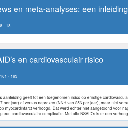
ews en meta-analyses: een inleiding
8 - 18
D’s en cardiovasculair risico
161 - 163
 aanleiding geeft tot een toegenomen risico op ernstige cardiovascula
7 per jaar) of versus naproxen (NNH van 256 per jaar), maar niet vers
sico op myocardinfarct verhoogd. Dat werd echter niet aangetoond voor
een cardiovasculaire complicatie. Met alle NSAID’s is er een verhoogd r