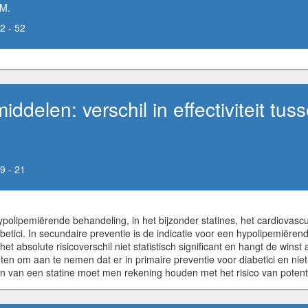
 M.
2 - 52
delen: verschil in effectiviteit tus
9 - 21
lipemiërende behandeling, in het bijzonder statines, het cardiovasculair
diabetici. In secundaire preventie is de indicatie voor een hypolipemiërend
t absolute risicoverschil niet statistisch significant en hangt de winst 
 om aan te nemen dat er in primaire preventie voor diabetici en niet-d
en van een statine moet men rekening houden met het risico van potent