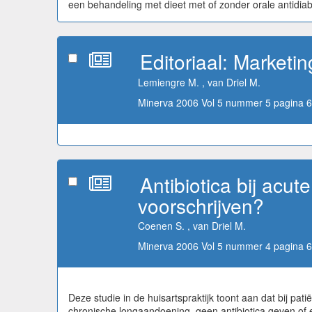
een behandeling met dieet met of zonder orale antidiabet
Editoriaal: Marketi
Lemiengre M. , van Driel M.
Minerva 2006 Vol 5 nummer 5 pagina 6
Antibiotica bij acute
voorschrijven?
Coenen S. , van Driel M.
Minerva 2006 Vol 5 nummer 4 pagina 6
Deze studie in de huisartspraktijk toont aan dat bij p
chronische longaandoening, geen antibiotica geven of e