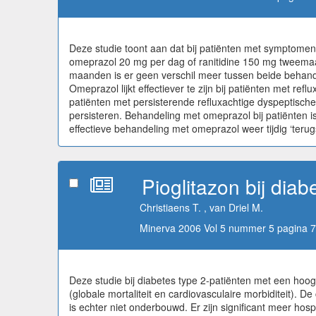
Deze studie toont aan dat bij patiënten met symptomen
omeprazol 20 mg per dag of ranitidine 150 mg tweemaa
maanden is er geen verschil meer tussen beide behande
Omeprazol lijkt effectiever te zijn bij patiënten met 
patiënten met persisterende refluxachtige dyspeptische
persisteren. Behandeling met omeprazol bij patiënten i
effectieve behandeling met omeprazol weer tijdig ‘terug
Pioglitazon bij dia
Christiaens T. , van Driel M.
Minerva 2006 Vol 5 nummer 5 pagina 7
Deze studie bij diabetes type 2-patiënten met een hoog 
(globale mortaliteit en cardiovasculaire morbiditeit). D
is echter niet onderbouwd. Er zijn significant meer hospi