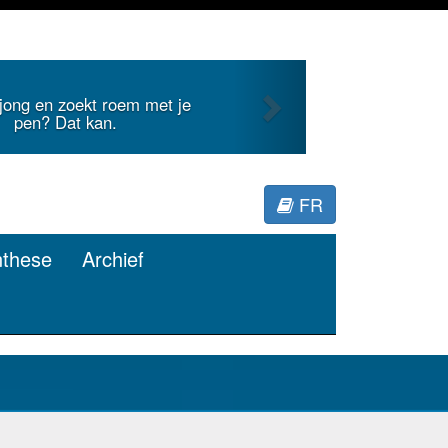
Next
 internationale literatuur voor
Minerva.
FR
nthese
Archief