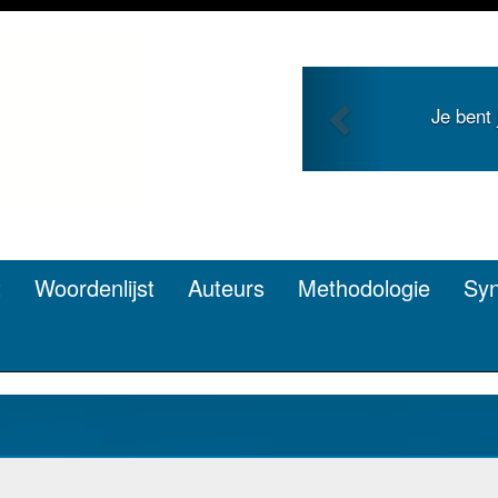
Previous
ng en zoekt roem met je
Je duidt
en? Dat kan.
t
Woordenlijst
Auteurs
Methodologie
Sy