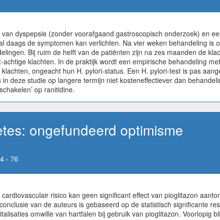
 van dyspepsie (zonder voorafgaand gastroscopisch onderzoek) en een
l daags de symptomen kan verlichten. Na vier weken behandeling is o
lingen. Bij ruim de helft van de patiënten zijn na zes maanden de kl
reflux-achtige klachten. In de praktijk wordt een empirische behandeli
 klachten, ongeacht hun H. pylori-status. Een H. pylori-test is pas a
s in deze studie op langere termijn niet kosteneffectiever dan behandel
schakelen’ op ranitidine.
betes: ongefundeerd optimisme
4 - 76
cardiovasculair risico kan geen significant effect van pioglitazon aant
e conclusie van de auteurs is gebaseerd op de statistisch significante 
talisaties omwille van hartfalen bij gebruik van pioglitazon. Voorlopig bl