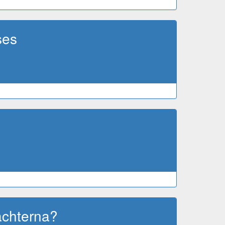
ses
achterna?