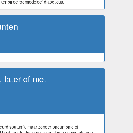
ker bij de ‘gemiddelde’ diabeticus.
unten
 later of niet
ekleurd sputum), maar zonder pneumonie of
oed heeft op de duur en de ernst van de symptomen.