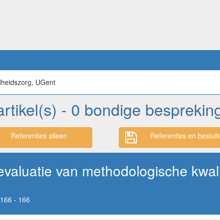
dheidszorg, UGent
artikel(s) - 0 bondige besprekin
Referenties alleen
Referenties en besluit
valuatie van methodologische kwali
166 - 166