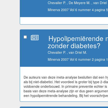
Chevalier P. , De Meyere M. , van Driel
Minerva 2007 Vol 6 nummer 4 pagina 5
Hypolipemiërende mid
zonder diabetes?
Chevalier P. , van Driel M.
Minerva 2007 Vol 6 nummer 2 pagina 1
De auteurs van deze meta-analyse besluiten dat een hypo
als bij niet-diabetici. Het voordeel is groter bij type 2-
voldoende onderbouwd. In primaire preventie echter is he
basis van deze meta-analyse zijn er dus geen argumenten
een hypolipemiërende behandeling. Bij het voorschrijv