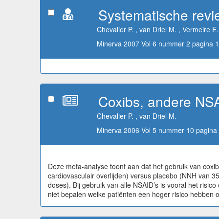
Systematische revi
Chevalier P. , van Driel M. , Vermeire E.
Minerva 2007 Vol 6 nummer 2 pagina 1
Coxibs, andere NSAI
Chevalier P. , van Driel M.
Minerva 2006 Vol 5 nummer 10 pagina 
Deze meta-analyse toont aan dat het gebruik van coxibs
cardiovasculair overlijden) versus placebo (NNH van 35
doses). Bij gebruik van alle NSAID’s is vooral het ri
niet bepalen welke patiënten een hoger risico hebben op 