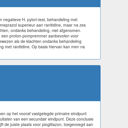
 negatieve H. pylori-test, behandeling met
meprazol superieur aan ranitidine, maar na zes
achten, ondanks behandeling, niet afgenomen.
ng met een proton-pompremmer aanbevolen voor
angewezen als de klachten ondanks behandeling
ing met ranitidine. Op basis hiervan kan men na
onen op het vooraf vastgelegde primaire eindpunt
resultaten van een secundair eindpunt. Deze conclusie
ijft de juiste plaats voor pioglitazon, toegevoegd aan