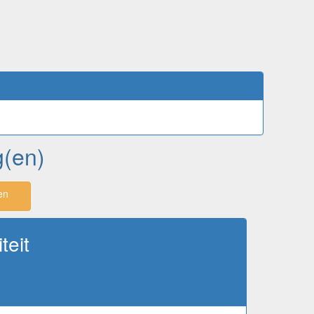
g(en)
en
teit