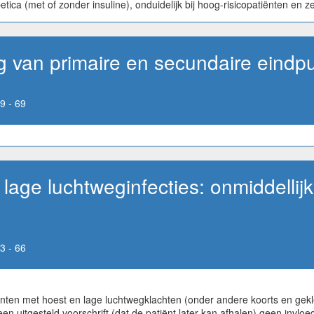
ica (met of zonder insuline), onduidelijk bij hoog-risicopatiënten en ze
ng van primaire en secundaire eindp
9 - 69
 lage luchtweginfecties: onmiddellijk,
3 - 66
atiënten met hoest en lage luchtwegklachten (onder andere koorts en g
en uitgesteld voorschrift (dat de patiënt later kan afhalen) geen invl