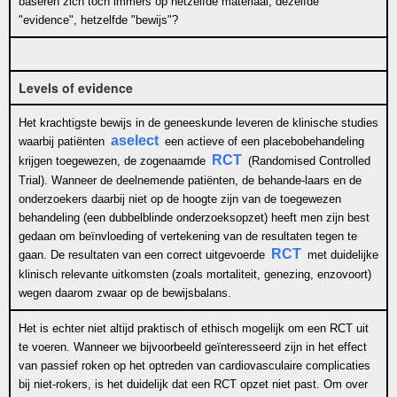
baseren zich toch immers op hetzelfde materiaal, dezelfde
"evidence", hetzelfde "bewijs"?
Levels of evidence
Het krachtigste bewijs in de geneeskunde leveren de klinische studies
aselect
waarbij patiënten
een actieve of een placebobehandeling
RCT
krijgen toegewezen, de zogenaamde
(Randomised Controlled
Trial). Wanneer de deelnemende patiënten, de behande-laars en de
onderzoekers daarbij niet op de hoogte zijn van de toegewezen
behandeling (een dubbelblinde onderzoeksopzet) heeft men zijn best
gedaan om beïnvloeding of vertekening van de resultaten tegen te
RCT
gaan. De resultaten van een correct uitgevoerde
met duidelijke
klinisch relevante uitkomsten (zoals mortaliteit, genezing, enzovoort)
wegen daarom zwaar op de bewijsbalans.
Het is echter niet altijd praktisch of ethisch mogelijk om een RCT uit
te voeren. Wanneer we bijvoorbeeld geïnteresseerd zijn in het effect
van passief roken op het optreden van cardiovasculaire complicaties
bij niet-rokers, is het duidelijk dat een RCT opzet niet past. Om over