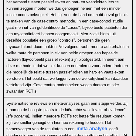
het verband tussen passief roken en hart- en vaatziekten iets te
kunnen zeggen moeten we dus genoegen nemen met een minder
ideale onderzoeksopzet. Het ligt voor de hand om in dit geval gebruik
te maken van de case-control methode. In een case-control studie
gaat men uit van geïdentificeerde "cases", bijvoorbeeld patiënten die
een myocardinfarct hebben doorgemaakt. Men zoekt hierbij uit
dezelfde populatie een groep "controls", personen die geen
myocardinfarct doormaakten. Vervolgens tracht men te achterhalen in
welke mate de personen in elk van beide groepen aan bepaalde
factoren (bijvoorbeeld passief roken) zijn blootgesteld. Inherent aan
deze methode is dat we niet kunnen controleren voor andere factoren
die mogelijk de relatie tussen passief roken en hart- en vaatziekten
verstoren. Het beeld dat we krijgen van de werkelijkheid kan daardoor
vertekend zijn. Case-control onderzoeken wegen daarom minder
zwaar dan RCT’s.
Systematische reviews en meta-analyses gaan een stapje verder. Zij
staan op de hoogste plaats in de hiërarchie van "levels of evidence"
(zie schema).
Indien meerdere RCT’s tot hetzelfde resultaat komen,
zijn we sneller geneigd om hiermee rekening te houden. Het
meta-analyse
samenvoegen van de resultaten in een
geeft
daarbij ook een nauwkeuriger beeld van de grootte van het effect. Dit