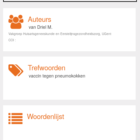
Auteurs
van Driel M.
Vakgroep Huisartsgeneeskunde en Eerstelijnsgezondheidszorg, UGent
COI :
Trefwoorden
vaccin tegen pneumokokken
Woordenlijst