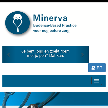
Previous
Next
e bent jong en zoekt roem
Je duidt in
met je pen? Dat kan.
literatuur 
FR
Toggle
navigat