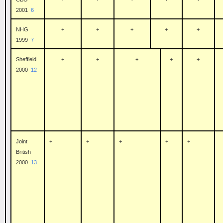
2001
6
NHG
+
+
+
+
+
1999
7
Sheffield
+
+
+
+
+
2000
12
Joint
+
+
+
+
+
British
2000
13