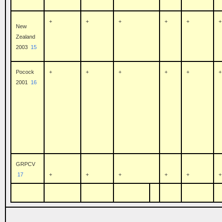
+
+
+
+
+
+
New
Zealand
2003
15
Pocock
+
+
+
+
+
+
2001
16
GRPCV
17
+
+
+
+
+
+