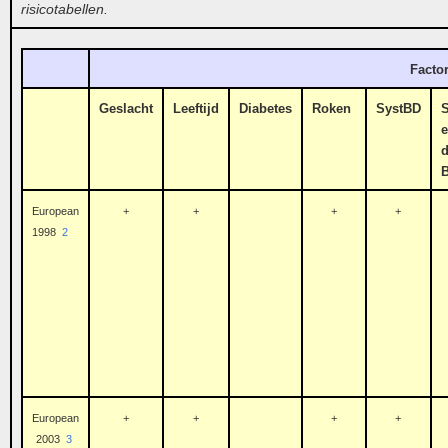
risicotabellen.
Facto
Geslacht
Leeftijd
Diabetes
Roken
SystBD
S
e
d
European
+
+
+
+
1998
2
European
+
+
+
+
2003
3