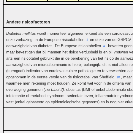
Andere risicofactoren
Diabetes mellitus
wordt momenteel algemeen erkend als een cardiovascula
onze verbazing, in de Europese risicotabellen
en deze van de GRPCV
4
aanwezigheid van diabetes. De Europese risicotabellen
bevatten geen a
4
maar bevestigen dat bij mannen het risico verdubbeld is en bij vrouwen ver
arts een risicotabel gebruikt die in de berekening van het risico de aanwe
aanwezigheid van microalbuminurie is hierbij belangrijk: dit is niet allee
(surrogaat) indicator van cardiovasculaire pathologie en te verwachten car
opgenomen in de eerste versie van de risicotabel van Sheffield
, maar
10
waarmee men rekening moet houden. Ze komt wel voor in de criteria va
overweging genomen
(zie tabel 2)
: obesitas (BMI of enkel abdominale obes
intolerantie of metabool syndroom, sedentair leven, inflammatoir syndroo
vast (enkel gebaseerd op epidemiologische gegevens) en is nog niet erkend.