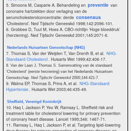
preventie
5. Simoons M, Casparie A. Behandeling en
van
coronaire hartziekten door verlaging van de
consensus
serumcholesterolconcentratie: derde
‘Cholesterol’. Ned Tijdschr Geneeskd 1998;142:2096-101.
6. Grobbee D, Tuut M, Hoes A. CBO-richtlijn ‘Hoge bloeddruk’
(herziening). Ned Tijdschr Geneeskd 2001;145:2071-6.
Nederlands Huisartsen Genootschap (NHG)
7. Thomas S, Van der Weijden T, Van Drenth B, et al.
NHG-
Standaard Cholesterol
. Huisarts Wet 1999;42:406-17.
8. Van der Laan J, Thomas S. Samenvatting van de standaard
‘Cholesterol’ (eerste herziening) van het Nederlands Huisartsen
Genootschap.
Ned Tijdschr Geneeskd
2000;144:421-7.
9. Walma EP, Thomas S, Prins A, et al.
NHG-Standaard
Hypertensie
. Huisarts Wet 2003;46:435-49.
Sheffield, Verenigd Koninkrijk
10. Haq I, Jackson P, Yeo W, Ramsay L. Sheffield risk and
treatment table for cholesterol lowering for primary prevention
of coronary heart disease. Lancet 1995;346: 1467-71.
11. Ramsay L, Haq I, Jackson P, et al. Targeting lipid-lowering
drug therapy for primary prevention of coronary disease: an