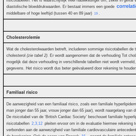
risicotabellen. Het is waarschijnlijk veel nauwkeuriger om, zeker in geval
correlati
diastolische bloeddrukwaarden. Er bestaat immers een goede
middelbare of hoge leeftijd (tussen 40 en 89 jaar)
.
19
Cholesterolemie
Wat de cholesterolwaarden betreft, includeren sommige risicotabellen de 
cholesterol
(zie tabel 2)
. Er wordt aangenomen dat de verhouding Tot chol
mogelijk dat deze verhouding in verschillende tabellen niet wordt vermeld
gegevens. Het risico wordt dus beter geëvalueerd door rekening te houden
Familiaal risico
De aanwezigheid van een familiaal risico, zoals een familiale hyperlipidem
man jonger dan 55 jaar, vrouw jonger dan 65 jaar), wordt naargelang van d
De risicotabel van de ‘British Cardiac Society’ beschouwt familiale hyper
risicotabellen
2,3,12
pleiten ervoor om in de evaluatie hiermee rekening t
verbonden aan de aanwezigheid van familiale cardiovasculaire antecedent