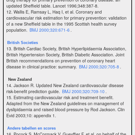
updated Sheffield table. Lancet 1996;348:387-8.
12. Wallis E, Ramsay L, Haq I, et al. Coronary and
cardiovascular risk estimation for primary prevention: validation
of a new Sheffield table in the 1995 Scottish health survey
population.
BMJ 2000;320:671-6
.
British Societies
13. British Cardiac Society, British Hyperlipidaemia Association,
British Hypertension Society, British Diabetic Association. Joint
British recommendations on prevention of coronary heart
disease in clinical practice: summary.
BMJ 2000;320:705-8
.
New Zealand
14. Jackson R. Updated New Zealand cardiovascular disease
risk-benefit prediction guide.
BMJ 2000;320:709-10
.
15. Estimating cardiovascular risk and treatment benefit.
Adapted from the New Zealand guidelines on management of
dyslipidaemia and raised blood pressure by Rod Jackson. Clin
Evid 2003;10: appendix 1.
Andere tabellen en scores
16. Pocock S, McCormack V, Gueyffier F, et al, on behalf of the