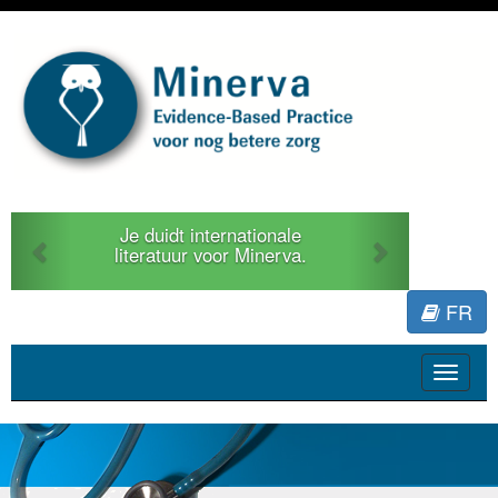
Previous
Next
Je duidt internationale
literatuur voor Minerva.
FR
Toggle
navigat