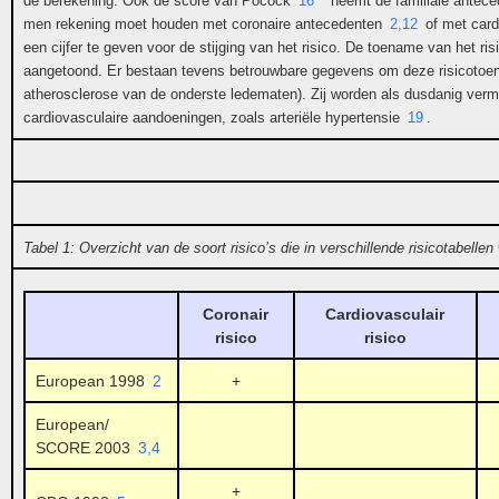
de berekening. Ook de score van Pocock
16
neemt de familiale antece
men rekening moet houden met coronaire antecedenten
2,12
of met car
een cijfer te geven voor de stijging van het risico. De toename van het ris
aangetoond. Er bestaan tevens betrouwbare gegevens om deze risicotoen
atherosclerose van de onderste ledematen). Zij worden als dusdanig vermel
cardiovasculaire aandoeningen, zoals arteriële hypertensie
19
.
Tabel 1: Overzicht van de soort risico’s die in verschillende risicotabelle
Coronair
Cardiovasculair
risico
risico
European 1998
2
+
European/
SCORE 2003
3,4
+