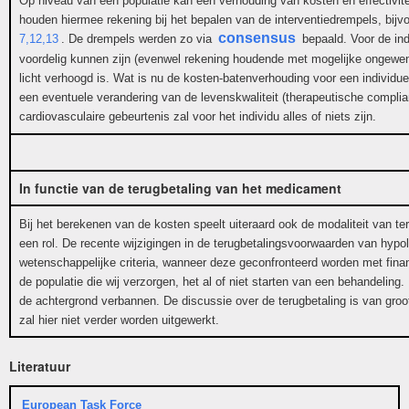
Op niveau van een populatie kan een verhouding van kosten en effectivite
houden hiermee rekening bij het bepalen van de interventiedrempels, bij
consensus
7,12,13
. De drempels werden zo via
bepaald. Voor de indi
voordelig kunnen zijn (evenwel rekening houdende met mogelijke ongewenste
licht verhoogd is. Wat is nu de kosten-batenverhouding voor een individue
een eventuele verandering van de levenskwaliteit (therapeutische complia
cardiovasculaire gebeurtenis zal voor het individu alles of niets zijn.
In functie van de terugbetaling van het medicament
Bij het berekenen van de kosten speelt uiteraard ook de modaliteit van ter
een rol. De recente wijzigingen in de terugbetalingsvoorwaarden van hypol
wetenschappelijke criteria, wanneer deze geconfronteerd worden met fina
de populatie die wij verzorgen, het al of niet starten van een behandeling.
de achtergrond verbannen. De discussie over de terugbetaling is van groot 
zal hier niet verder worden uitgewerkt.
Literatuur
European Task Force