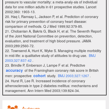
pressure to vascular mortality: a meta-analy-sis of individual
data for one million adults in 61 prospective studies. Lancet
2002;360: 1903-13.
20. Haq I, Ramsay L, Jackson P, et al. Prediction of coronary
risk for primary prevention of coronary heart disease:
comparison of methods. Q J Med 1999;92:379-85.
21. Chobanian A, Bakris G, Black H, et al. The Seventh Report
of the Joint National Committee on prevention, detection,
evaluation, and treatment of high blood pressure. JAMA
2003;289:2560-72.
22. Townsend A, Hunt K, Wyke S. Managing multiple morbidity
in mid-life: a qualitative study of attitudes to drug use.
BMJ
2003;327:837-42
.
23. Brindle P, Emberson J, Lampe F et al. Predictive
accuracy
of the Framingham coronary risk score in British
cohort
men: prospective
study.
BMJ 2003;327:1267
.
24. Hurst R, Lee R. Increased incidence of coronary
atherosclerosis in type 2 diabetes mellitus: mechanisms and
management. Ann Intern Med 2003;139:824-34.
Auteurs