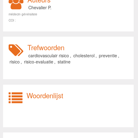
Chevalier P.
médecin généraliste
COI :
Trefwoorden
cardiovasculair risico
,
cholesterol
,
preventie
,
risico
,
risico-evaluatie
,
statine
Woordenlijst