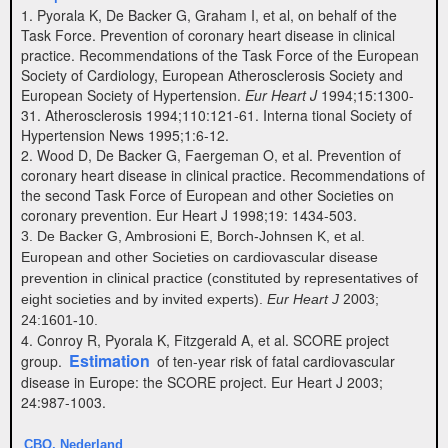
1. Pyorala K, De Backer G, Graham I, et al, on behalf of the
Task Force. Prevention of coronary heart disease in clinical
practice. Recommendations of the Task Force of the European
Society of Cardiology, European Atherosclerosis Society and
European Society of Hypertension.
Eur Heart J
1994;15:1300-
31. Atherosclerosis 1994;110:121-61. Interna tional Society of
Hypertension News 1995;1:6-12.
2. Wood D, De Backer G, Faergeman O, et al. Prevention of
coronary heart disease in clinical practice. Recommendations of
the second Task Force of European and other Societies on
coronary prevention. Eur Heart J 1998;19: 1434-503.
3. De Backer G, Ambrosioni E, Borch-Johnsen K, et al.
European and other Societies on cardiovascular disease
prevention in clinical practice (constituted by representatives of
eight societies and by invited experts).
Eur Heart J
2003;
24:1601-10.
4. Conroy R, Pyorala K, Fitzgerald A, et al. SCORE project
Estimation
group.
of ten-year risk of fatal cardiovascular
disease in Europe: the SCORE project. Eur Heart J 2003;
24:987-1003.
CBO, Nederland