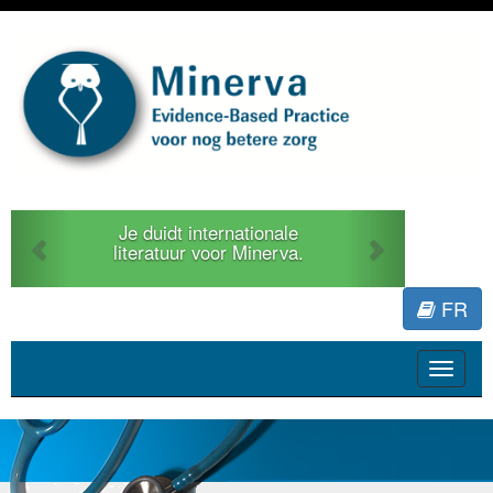
Previous
Next
Je duidt internationale
literatuur voor Minerva.
FR
Toggle
navigat