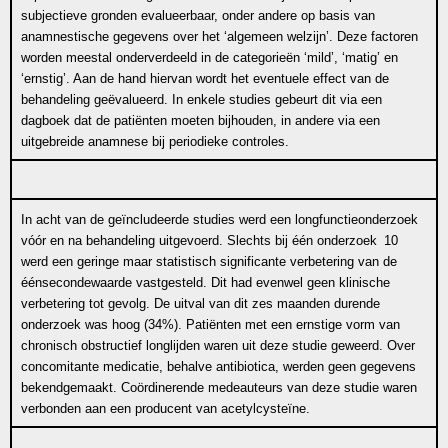
subjectieve gronden evalueerbaar, onder andere op basis van
anamnestische gegevens over het ‘algemeen welzijn’. Deze factoren
worden meestal onderverdeeld in de categorieën ‘mild’, ‘matig’ en
‘ernstig’. Aan de hand hiervan wordt het eventuele effect van de
behandeling geëvalueerd. In enkele studies gebeurt dit via een
dagboek dat de patiënten moeten bijhouden, in andere via een
uitgebreide anamnese bij periodieke controles.
In acht van de geïncludeerde studies werd een longfunctieonderzoek
vóór en na behandeling uitgevoerd. Slechts bij één onderzoek
10
werd een geringe maar statistisch significante verbetering van de
éénsecondewaarde vastgesteld. Dit had evenwel geen klinische
verbetering tot gevolg. De uitval van dit zes maanden durende
onderzoek was hoog (34%). Patiënten met een ernstige vorm van
chronisch obstructief longlijden waren uit deze studie geweerd. Over
concomitante medicatie, behalve antibiotica, werden geen gegevens
bekendgemaakt. Coördinerende medeauteurs van deze studie waren
verbonden aan een producent van acetylcysteïne.