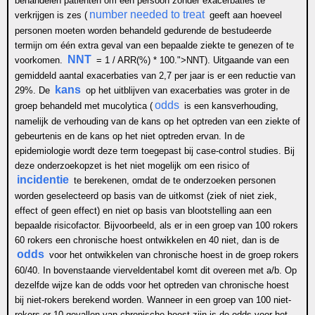
behandelen patiënten om één persoon zonder exacerbaties te
number needed to treat
verkrijgen is zes (
geeft aan hoeveel
personen moeten worden behandeld gedurende de bestudeerde
termijn om één extra geval van een bepaalde ziekte te genezen of te
NNT
voorkomen.
= 1 / ARR(%) * 100.">
NNT
). Uitgaande van een
gemiddeld aantal exacerbaties van 2,7 per jaar is er een reductie van
kans
29%. De
op het uitblijven van exacerbaties was groter in de
odds
groep behandeld met mucolytica (
is een kansverhouding,
namelijk de verhouding van de kans op het optreden van een ziekte of
gebeurtenis en de kans op het niet optreden ervan. In de
epidemiologie wordt deze term toegepast bij case-control studies. Bij
deze onderzoekopzet is het niet mogelijk om een risico of
incidentie
te berekenen, omdat de te onderzoeken personen
worden geselecteerd op basis van de uitkomst (ziek of niet ziek,
effect of geen effect) en niet op basis van blootstelling aan een
bepaalde risicofactor. Bijvoorbeeld, als er in een groep van 100 rokers
60 rokers een chronische hoest ontwikkelen en 40 niet, dan is de
odds
voor het ontwikkelen van chronische hoest in de groep rokers
60/40. In bovenstaande vierveldentabel komt dit overeen met a/b. Op
dezelfde wijze kan de odds voor het optreden van chronische hoest
bij niet-rokers berekend worden. Wanneer in een groep van 100 niet-
rokers er 10 gevallen van chronische hoest zijn is de odds voor het