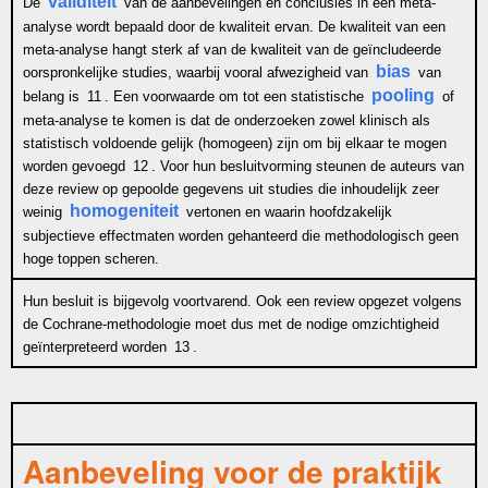
validiteit
De
van de aanbevelingen en conclusies in een meta-
analyse wordt bepaald door de kwaliteit ervan. De kwaliteit van een
meta-analyse hangt sterk af van de kwaliteit van de geïncludeerde
bias
oorspronkelijke studies, waarbij vooral afwezigheid van
van
pooling
belang is
11
. Een voorwaarde om tot een statistische
of
meta-analyse te komen is dat de onderzoeken zowel klinisch als
statistisch voldoende gelijk (homogeen) zijn om bij elkaar te mogen
worden gevoegd
12
. Voor hun besluitvorming steunen de auteurs van
deze review op gepoolde gegevens uit studies die inhoudelijk zeer
homogeniteit
weinig
vertonen en waarin hoofdzakelijk
subjectieve effectmaten worden gehanteerd die methodologisch geen
hoge toppen scheren.
Hun besluit is bijgevolg voortvarend. Ook een review opgezet volgens
de Cochrane-methodologie moet dus met de nodige omzichtigheid
geïnterpreteerd worden
13
.
Aanbeveling voor de praktijk