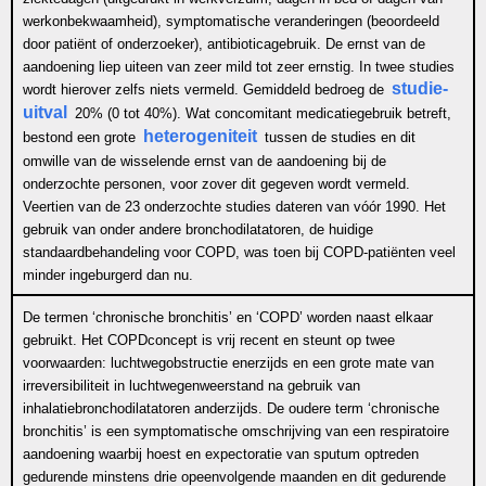
werkonbekwaamheid), symptomatische veranderingen (beoordeeld
door patiënt of onderzoeker), antibioticagebruik. De ernst van de
aandoening liep uiteen van zeer mild tot zeer ernstig. In twee studies
studie-
wordt hierover zelfs niets vermeld. Gemiddeld bedroeg de
uitval
20% (0 tot 40%). Wat concomitant medicatiegebruik betreft,
heterogeniteit
bestond een grote
tussen de studies en dit
omwille van de wisselende ernst van de aandoening bij de
onderzochte personen, voor zover dit gegeven wordt vermeld.
Veertien van de 23 onderzochte studies dateren van vóór 1990. Het
gebruik van onder andere bronchodilatatoren, de huidige
standaardbehandeling voor COPD, was toen bij COPD-patiënten veel
minder ingeburgerd dan nu.
De termen ‘chronische bronchitis’ en ‘COPD’ worden naast elkaar
gebruikt. Het COPDconcept is vrij recent en steunt op twee
voorwaarden: luchtwegobstructie enerzijds en een grote mate van
irreversibiliteit in luchtwegenweerstand na gebruik van
inhalatiebronchodilatatoren anderzijds. De oudere term ‘chronische
bronchitis’ is een symptomatische omschrijving van een respiratoire
aandoening waarbij hoest en expectoratie van sputum optreden
gedurende minstens drie opeenvolgende maanden en dit gedurende