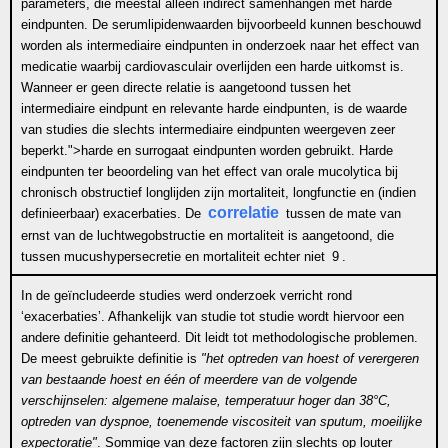
parameters, die meestal alleen indirect samenhangen met harde
eindpunten. De serumlipidenwaarden bijvoorbeeld kunnen beschouwd
worden als intermediaire eindpunten in onderzoek naar het effect van
medicatie waarbij cardiovasculair overlijden een harde uitkomst is.
Wanneer er geen directe relatie is aangetoond tussen het
intermediaire eindpunt en relevante harde eindpunten, is de waarde
van studies die slechts intermediaire eindpunten weergeven zeer
beperkt.">
harde en surrogaat eindpunten
worden gebruikt. Harde
eindpunten ter beoordeling van het effect van orale mucolytica bij
chronisch obstructief longlijden zijn mortaliteit, longfunctie en (indien
correlatie
definieerbaar) exacerbaties. De
tussen de mate van
ernst van de luchtwegobstructie en mortaliteit is aangetoond, die
tussen mucushypersecretie en mortaliteit echter niet
9
.
In de geïncludeerde studies werd onderzoek verricht rond
‘exacerbaties’. Afhankelijk van studie tot studie wordt hiervoor een
andere definitie gehanteerd. Dit leidt tot methodologische problemen.
De meest gebruikte definitie is
"het optreden van hoest of verergeren
van bestaande hoest en één of meerdere van de volgende
verschijnselen: algemene malaise, temperatuur hoger dan 38°C,
optreden van dyspnoe, toenemende viscositeit van sputum, moeilijke
expectoratie"
. Sommige van deze factoren zijn slechts op louter