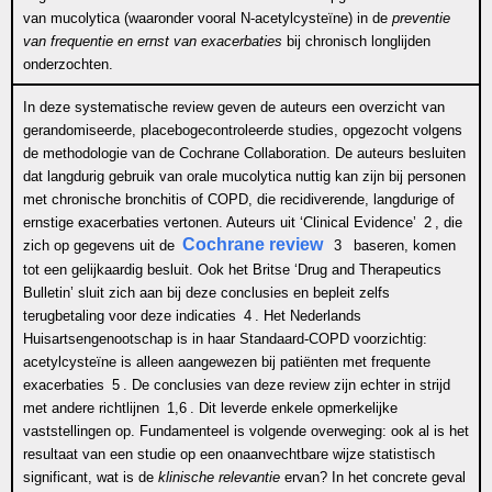
van mucolytica (waaronder vooral N-acetylcysteïne) in de
preventie
van frequentie en ernst van exacerbaties
bij chronisch longlijden
onderzochten.
In deze systematische review geven de auteurs een overzicht van
gerandomiseerde, placebogecontroleerde studies, opgezocht volgens
de methodologie van de Cochrane Collaboration. De auteurs besluiten
dat langdurig gebruik van orale mucolytica nuttig kan zijn bij personen
met chronische bronchitis of COPD, die recidiverende, langdurige of
ernstige exacerbaties vertonen. Auteurs uit ‘Clinical Evidence’
2
, die
Cochrane review
zich op gegevens uit de
3
baseren, komen
tot een gelijkaardig besluit. Ook het Britse ‘Drug and Therapeutics
Bulletin’ sluit zich aan bij deze conclusies en bepleit zelfs
terugbetaling voor deze indicaties
4
. Het Nederlands
Huisartsengenootschap is in haar Standaard-COPD voorzichtig:
acetylcysteïne is alleen aangewezen bij patiënten met frequente
exacerbaties
5
. De conclusies van deze review zijn echter in strijd
met andere richtlijnen
1,6
. Dit leverde enkele opmerkelijke
vaststellingen op. Fundamenteel is volgende overweging: ook al is het
resultaat van een studie op een onaanvechtbare wijze statistisch
significant, wat is de
klinische relevantie
ervan? In het concrete geval