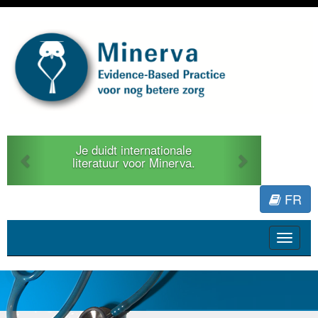
Previous
Next
Je duidt internationale
literatuur voor Minerva.
FR
Toggle
navigat