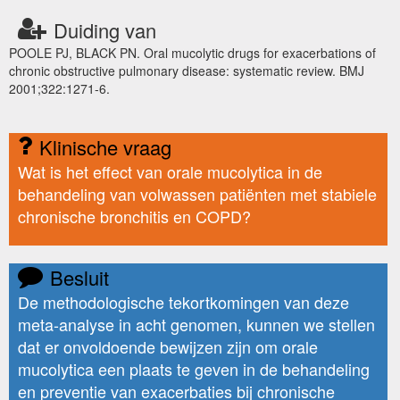
Duiding van
POOLE PJ, BLACK PN. Oral mucolytic drugs for exacerbations of
chronic obstructive pulmonary disease: systematic review. BMJ
2001;322:1271-6.
Klinische vraag
Wat is het effect van orale mucolytica in de
behandeling van volwassen patiënten met stabiele
chronische bronchitis en COPD?
Besluit
De methodologische tekortkomingen van deze
meta-analyse in acht genomen, kunnen we stellen
dat er onvoldoende bewijzen zijn om orale
mucolytica een plaats te geven in de behandeling
en preventie van exacerbaties bij chronische