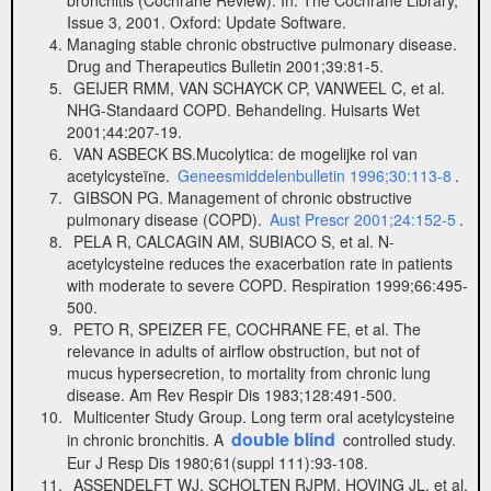
Issue 3, 2001. Oxford: Update Software.
Managing stable chronic obstructive pulmonary disease.
Drug and Therapeutics Bulletin 2001;39:81-5.
GEIJER RMM, VAN SCHAYCK CP, VANWEEL C, et al.
NHG-Standaard COPD. Behandeling. Huisarts Wet
2001;44:207-19.
VAN ASBECK BS.Mucolytica: de mogelijke rol van
acetylcysteïne.
Geneesmiddelenbulletin 1996;30:113-8
.
GIBSON PG. Management of chronic obstructive
pulmonary disease (COPD).
Aust Prescr 2001;24:152-5
.
PELA R, CALCAGIN AM, SUBIACO S, et al. N-
acetylcysteine reduces the exacerbation rate in patients
with moderate to severe COPD. Respiration 1999;66:495-
500.
PETO R, SPEIZER FE, COCHRANE FE, et al. The
relevance in adults of airflow obstruction, but not of
mucus hypersecretion, to mortality from chronic lung
disease. Am Rev Respir Dis 1983;128:491-500.
Multicenter Study Group. Long term oral acetylcysteine
double blind
in chronic bronchitis. A
controlled study.
Eur J Resp Dis 1980;61(suppl 111):93-108.
ASSENDELFT WJ, SCHOLTEN RJPM, HOVING JL, et al.