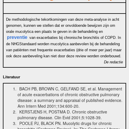
De methodologische tekortkomingen van deze meta-analyse in acht
genomen, kunnen we stellen dat er onvoldoende bewijzen zijn om
orale mucolytica een plaats te geven in de behandeling en
preventie
van exacerbaties bij chronische bronchitis of COPD. In
de NHGStandaard worden mucolytica aanbevolen bij de behandeling
van patiënten met frequente exacerbaties (drie of meer per jaar) maar
ook deze aanbeveling kan niet door deze review worden onderbouwd.
De redactie
Literatuur
BACH PB, BROWN C, GELFAND SE, et al. Management
of acute exacerbations of chronic obstructive pulmonary
disease: a summary and appraisal of published evidence.
Ann Intern Med 2001;134:600-20.
KERSTJENS H, POSTMA D. Chronic obstructive
pulmonary disease. Clin Evid 2001;5:1028-39.
POOLE PJ, BLACK PN. Mucolytic drugs for chronic
bronchitis (Cochrane Review). In: The Cochrane Library,