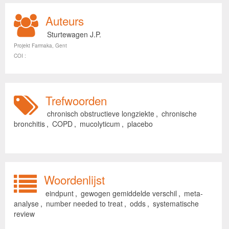
Auteurs
Sturtewagen J.P.
Projekt Farmaka, Gent
COI :
Trefwoorden
chronisch obstructieve longziekte
,
chronische
bronchitis
,
COPD
,
mucolyticum
,
placebo
Woordenlijst
eindpunt
,
gewogen gemiddelde verschil
,
meta-
analyse
,
number needed to treat
,
odds
,
systematische
review