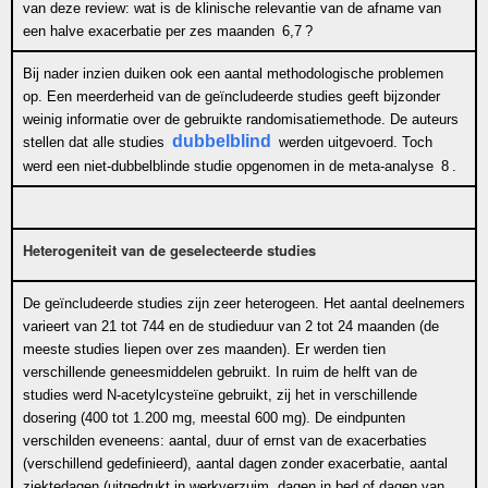
van deze review: wat is de klinische relevantie van de afname van
een halve exacerbatie per zes maanden
6,7
?
Bij nader inzien duiken ook een aantal methodologische problemen
op. Een meerderheid van de geïncludeerde studies geeft bijzonder
weinig informatie over de gebruikte randomisatiemethode. De auteurs
dubbelblind
stellen dat alle studies
werden uitgevoerd. Toch
werd een niet-dubbelblinde studie opgenomen in de meta-analyse
8
.
Heterogeniteit van de geselecteerde studies
De geïncludeerde studies zijn zeer
heterogeen
. Het aantal deelnemers
varieert van 21 tot 744 en de studieduur van 2 tot 24 maanden (de
meeste studies liepen over zes maanden). Er werden tien
verschillende geneesmiddelen gebruikt. In ruim de helft van de
studies werd N-acetylcysteïne gebruikt, zij het in verschillende
dosering (400 tot 1.200 mg, meestal 600 mg). De eindpunten
verschilden eveneens: aantal, duur of ernst van de exacerbaties
(verschillend gedefinieerd), aantal dagen zonder exacerbatie, aantal
ziektedagen (uitgedrukt in werkverzuim, dagen in bed of dagen van