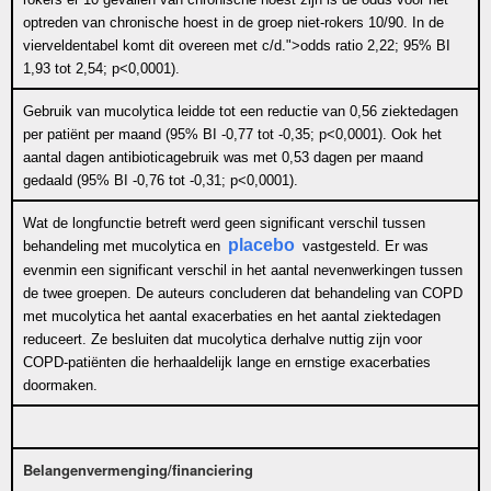
optreden van chronische hoest in de groep niet-rokers 10/90. In de
vierveldentabel komt dit overeen met c/d.">
odds ratio
2,22; 95% BI
1,93 tot 2,54; p<0,0001).
Gebruik van mucolytica leidde tot een reductie van 0,56 ziektedagen
per patiënt per maand (95% BI -0,77 tot -0,35; p<0,0001). Ook het
aantal dagen antibioticagebruik was met 0,53 dagen per maand
gedaald (95% BI -0,76 tot -0,31; p<0,0001).
Wat de longfunctie betreft werd geen significant verschil tussen
placebo
behandeling met mucolytica en
vastgesteld. Er was
evenmin een significant verschil in het aantal nevenwerkingen tussen
de twee groepen. De auteurs concluderen dat behandeling van COPD
met mucolytica het aantal exacerbaties en het aantal ziektedagen
reduceert. Ze besluiten dat mucolytica derhalve nuttig zijn voor
COPD-patiënten die herhaaldelijk lange en ernstige exacerbaties
doormaken.
Belangenvermenging/financiering