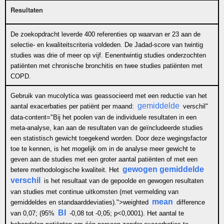
Resultaten
De zoekopdracht leverde 400 referenties op waarvan er 23 aan de
selectie- en kwaliteitscriteria voldeden. De Jadad-score van twintig
studies was drie of meer op vijf. Eenentwintig studies onderzochten
patiënten met chronische bronchitis en twee studies patiënten met
COPD.
Gebruik van mucolytica was geassocieerd met een reductie van het
gemiddelde
aantal exacerbaties per patiënt per maand:
verschil"
data-content="Bij het poolen van de individuele resultaten in een
meta-analyse, kan aan de resultaten van de geïncludeerde studies
een statistisch gewicht toegekend worden. Door deze wegingsfactor
toe te kennen, is het mogelijk om in de analyse meer gewicht te
geven aan de studies met een groter aantal patiënten of met een
gewogen gemiddelde
betere methodologische kwaliteit. Het
verschil
is het resultaat van de gepoolde en gewogen resultaten
van studies met continue uitkomsten (met vermelding van
mean
gemiddeldes en standaarddeviaties).">
weighted
difference
BI
van 0,07; (95%
-0,08 tot -0,05; p<0,0001). Het aantal te