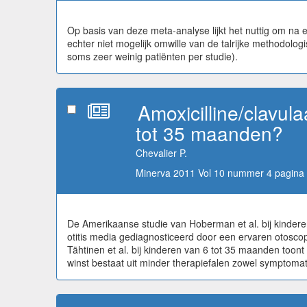
Op basis van deze meta-analyse lijkt het nuttig om na e
echter niet mogelijk omwille van de talrijke methodol
soms zeer weinig patiënten per studie).
Amoxicilline/clavu
tot 35 maanden?
Chevalier P.
Minerva 2011 Vol 10 nummer 4 pagina 
De Amerikaanse studie van Hoberman et al. bij kindere
otitis media gediagnosticeerd door een ervaren otosco
Tähtinen et al. bij kinderen van 6 tot 35 maanden toont
winst bestaat uit minder therapiefalen zowel symptomat