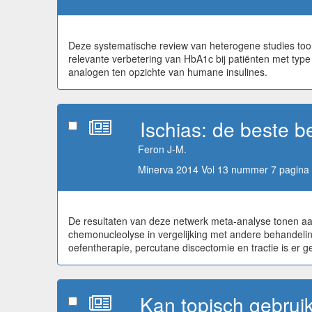
Deze systematische review van heterogene studies toont a
relevante verbetering van HbA1c bij patiënten met type 
analogen ten opzichte van humane insulines.
Ischias: de beste 
Feron J-M.
Minerva 2014 Vol 13 nummer 7 pagina 
De resultaten van deze netwerk meta-analyse tonen aan da
chemonucleolyse in vergelijking met andere behandelinge
oefentherapie, percutane discectomie en tractie is er g
Kan topisch gebrui