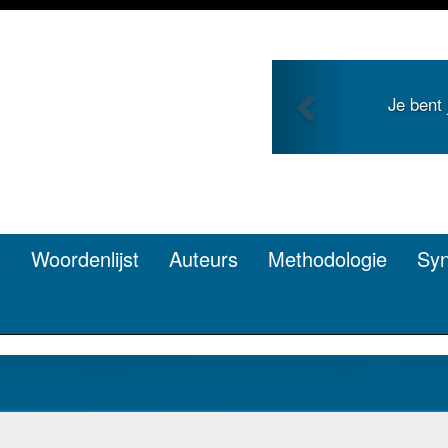
Previous
 en zoekt roem met je
Je duidt i
n? Dat kan.
t
Woordenlijst
Auteurs
Methodologie
Sy