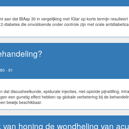
an dat BIAsp 30 in vergelijking met IGlar op korte termijn resulteert in
2-diabetes die onvoldoende onder controle zijn met orale antidiabetica.
behandeling?
80 - 81
t discusheelkunde, epidurale injecties, niet-opioïde pijnstilling, intr
n een gunstig effect hebben op globale verbetering bij de behandeling 
een bewijs beschikbaar.
k van honing de wondheling van ac