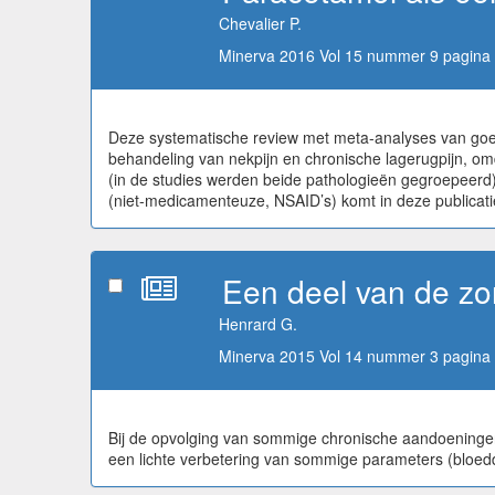
Chevalier P.
Minerva 2016 Vol 15 nummer 9 pagina 
Deze systematische review met meta-analyses van goede
behandeling van nekpijn en chronische lagerugpijn, o
(in de studies werden beide pathologieën gegroepeerd) 
(niet-medicamenteuze, NSAID’s) komt in deze publicati
Een deel van de zo
Henrard G.
Minerva 2015 Vol 14 nummer 3 pagina 
Bij de opvolging van sommige chronische aandoeningen 
een lichte verbetering van sommige parameters (bloedd