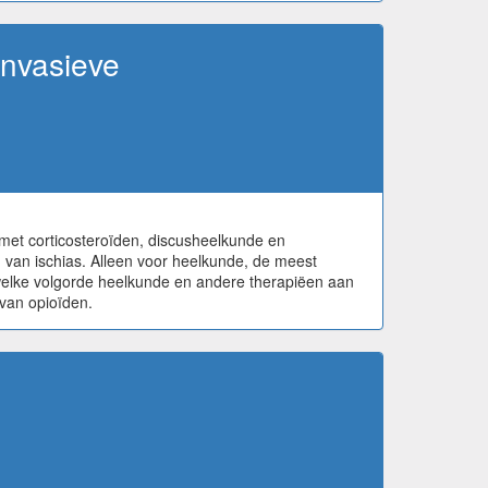
-invasieve
s met corticosteroïden, discusheelkunde en
g van ischias. Alleen voor heelkunde, de meest
in welke volgorde heelkunde en andere therapiëen aan
 van opioïden.