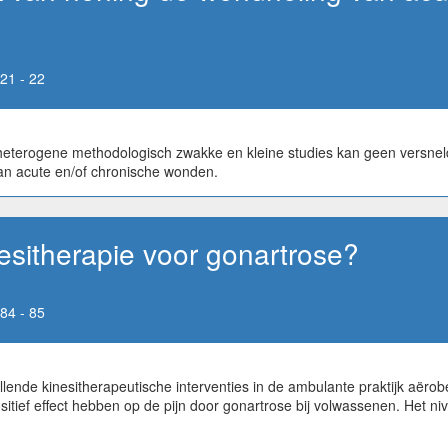
21 - 22
heterogene methodologisch zwakke en kleine studies kan geen versn
an acute en/of chronische wonden.
esitherapie voor gonartrose?
84 - 85
lende kinesitherapeutische interventies in de ambulante praktijk aërob
itief effect hebben op de pijn door gonartrose bij volwassenen. Het ni