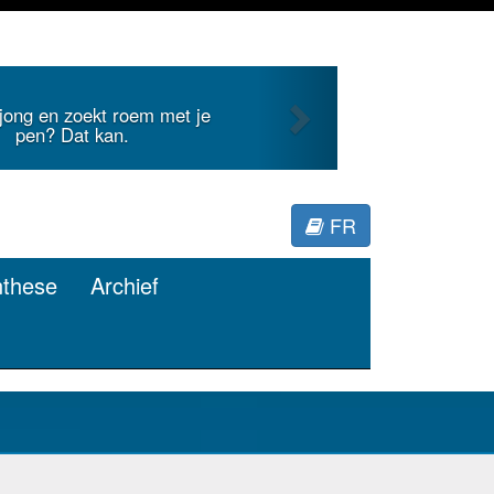
Next
nternationale literatuur voor
Minerva.
FR
nthese
Archief