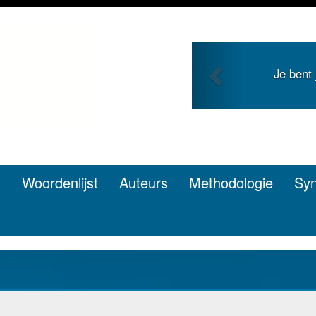
Previous
jong en zoekt roem met je
Je dui
pen? Dat kan.
t
Woordenlijst
Auteurs
Methodologie
Sy