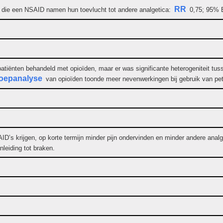
RR
n die een NSAID namen hun toevlucht tot andere analgetica:
0,75; 95% B
patiënten behandeld met opioïden, maar er was significante heterogeniteit tu
oepanalyse
van opioïden toonde meer nevenwerkingen bij gebruik van pet
AID’s krijgen, op korte termijn minder pijn ondervinden en minder andere ana
nleiding tot braken.