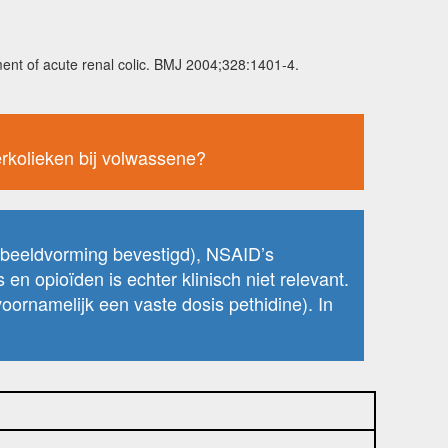
tment of acute renal colic. BMJ 2004;328:1401-4.
erkolieken bij volwassene?
t beeldvorming bevestigd), NSAID’s
s en opioïden is echter klinisch niet relevant.
oornamelijk een vaste dosis pethidine). In