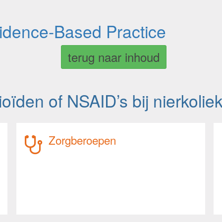
vidence-Based Practice
terug naar inhoud
oïden of NSAID’s bij nierkolie
Zorgberoepen