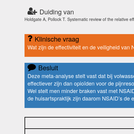
Duiding van
Holdgate A, Pollock T. Systematic review of the relative e
Klinische vraag
Wat zijn de effectiviteit en de veiligheid v
Besluit
Deze meta-analyse stelt vast dat bij volwas
effectiever zijn dan opioïden voor de pijnreso
Wel stelt men minder braken vast met NSAID’
de huisartspraktijk zijn daarom NSAID’s de 