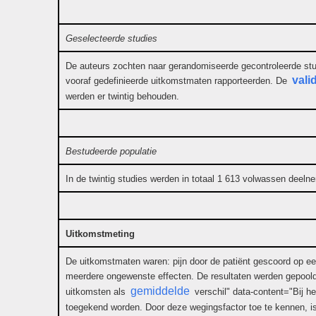
Geselecteerde studies
De auteurs zochten naar gerandomiseerde gecontroleerde stu
valid
vooraf gedefinieerde uitkomstmaten rapporteerden. De
werden er twintig behouden.
Bestudeerde populatie
In de twintig studies werden in totaal 1 613 volwassen deeln
Uitkomstmeting
De uitkomstmaten waren: pijn door de patiënt gescoord op een g
meerdere ongewenste effecten. De resultaten werden gepoold
gemiddelde
uitkomsten als
verschil" data-content="Bij he
toegekend worden. Door deze wegingsfactor toe te kennen, is