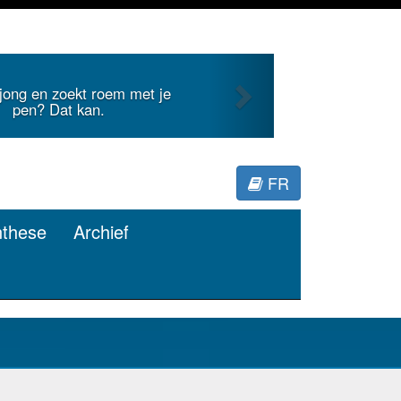
Next
dt internationale literatuur voor
Minerva.
FR
nthese
Archief