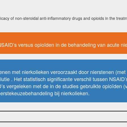
fficacy of non-steroidal anti-inflammatory drugs and opioids in the trea
an NSAID’s versus opioïden in de behandeling van acute ni
senen met nierkolieken veroorzaakt door nierstenen (me
lutie . Het statistisch significante verschil tussen NSAID’
s vergeleken met de in de studies gebruikte opioïden (v
eerstekeuzebehandeling bij nierkolieken.