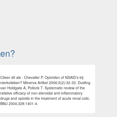
ken?
Citeer dit als : Chevalier P. Opioïden of NSAID’s bij
nierkolieken? Minerva Artikel 2006;5(2):32-33. Duiding
van Holdgate A, Pollock T. Systematic review of the
relative efficacy of non-steroidal anti-inflammatory
drugs and opioids in the treatment of acute renal colic.
BMJ 2004;328:1401-4.