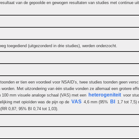
resultaat van de gepoolde en gewogen resultaten van studies met continue u
weg toegediend (uitgezonderd in drie studies), werden onderzocht.
 toonden er tien een voordeel voor NSAID’s, twee studies toonden geen versch
worden. Met uitzondering van één studie vonden ze allemaal een grotere effec
heterogeniteit
een 100 mm visuele analoge schaal (VAS) met een
voor stud
VAS
BI
elijking met opioïden was de pijn op de
4,6 mm (95%
1,7 tot 7,5)
 (RR 0,87; 95% BI 0,74 tot 1,03).