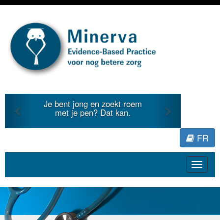
Previous
Next
Je bent jong en zoekt roem
met je pen? Dat kan.
FR
Toggle
navigat