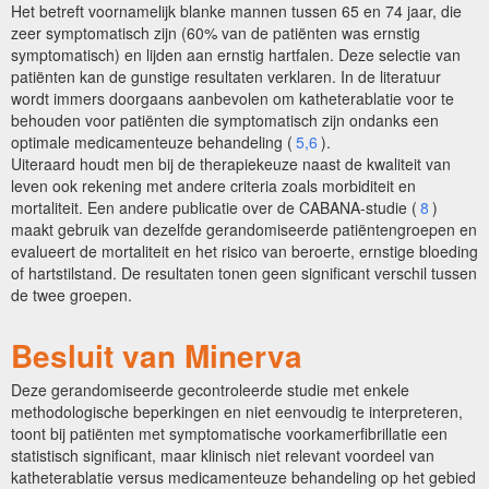
Het betreft voornamelijk blanke mannen tussen 65 en 74 jaar, die
zeer symptomatisch zijn (60% van de patiënten was ernstig
symptomatisch) en lijden aan ernstig hartfalen. Deze selectie van
patiënten kan de gunstige resultaten verklaren. In de literatuur
wordt immers doorgaans aanbevolen om katheterablatie voor te
behouden voor patiënten die symptomatisch zijn ondanks een
optimale medicamenteuze behandeling (
5,6
).
Uiteraard houdt men bij de therapiekeuze naast de kwaliteit van
leven ook rekening met andere criteria zoals morbiditeit en
mortaliteit. Een andere publicatie over de CABANA-studie (
8
)
maakt gebruik van dezelfde gerandomiseerde patiëntengroepen en
evalueert de mortaliteit en het risico van beroerte, ernstige bloeding
of hartstilstand. De resultaten tonen geen significant verschil tussen
de twee groepen.
Besluit van Minerva
Deze gerandomiseerde gecontroleerde studie met enkele
methodologische beperkingen en niet eenvoudig te interpreteren,
toont bij patiënten met symptomatische voorkamerfibrillatie een
statistisch significant, maar klinisch niet relevant voordeel van
katheterablatie versus medicamenteuze behandeling op het gebied