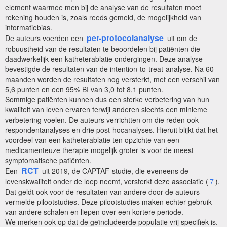
element waarmee men bij de analyse van de resultaten moet
rekening houden is, zoals reeds gemeld, de mogelijkheid van
informatiebias.
per-protocolanalyse
De auteurs voerden een
uit om de
robuustheid van de resultaten te beoordelen bij patiënten die
daadwerkelijk een katheterablatie ondergingen. Deze analyse
bevestigde de resultaten van de intention-to-treat-analyse. Na 60
maanden worden de resultaten nog versterkt, met een verschil van
5,6 punten en een 95% BI van 3,0 tot 8,1 punten.
Sommige patiënten kunnen dus een sterke verbetering van hun
kwaliteit van leven ervaren terwijl anderen slechts een minieme
verbetering voelen. De auteurs verrichtten om die reden ook
respondentanalyses en drie post-hocanalyses. Hieruit blijkt dat het
voordeel van een katheterablatie ten opzichte van een
medicamenteuze therapie mogelijk groter is voor de meest
symptomatische patiënten.
RCT
Een
uit 2019, de CAPTAF-studie, die eveneens de
levenskwaliteit onder de loep neemt, versterkt deze associatie (
7
).
Dat geldt ook voor de resultaten van andere door de auteurs
vermelde pilootstudies. Deze pilootstudies maken echter gebruik
van andere schalen en liepen over een kortere periode.
We merken ook op dat de geïncludeerde populatie vrij specifiek is.