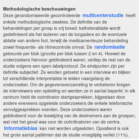
Methodologische beschouwingen
multicenterstudie
Deze gerandomiseerde gecontroleerde
heeft
enkele methodologische zwaktes. De definitie van de
behandelingen per groep is vrij breed: katheterablatie wordt
gedefinieerd als het isoleren van de longaders en de eventuele
ablatie van andere foci, terwijl de medicamenteuze behandeling
randomisatie
zowel frequentie- als ritmecontrole omvat. De
gebeurde per blok (grootte per blok tussen 2 en 4). Hoewel de
onderzoekers hiervoor geblindeerd waren, verliep de rest van de
studie volgens een open-labelprotocol. De eindpunten zijn per
definitie subjectief. Ze worden getoetst in een interview en blijken
tot verschillende interpretaties te leiden naargelang de
onderzoeker. Om de gegevensverzameling te verbeteren kregen
de interviewers een opleiding en werden ze in aantal beperkt: in elk
centrum hield de coördinator startgesprekken, bijgestaan door
andere eveneens opgeleide onderzoekers die enkele telefonische
vervolggesprekken voerden. Deze onderzoekers waren
geblindeerd voor de toewijzing van de deelnemers aan de groepen,
wat niet het geval was voor de coördinatoren van de centra.
Informatiebias
kan niet worden uitgesloten. Opvallend is ook
het grote aantal patiënten dat de studie vroegtijdig verliet (11%).