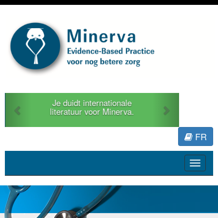
Previous
Next
Je duidt internationale
literatuur voor Minerva.
FR
Toggle
navigat