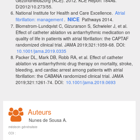
Gezondheidszorg (KCE). 2012. KCE Report 184As.
D/2012/10.273/55.
National Institute for Health and Care Excellence.
Atrial
NICE
fibrillation: management
.
Pathways 2014.
Blomstrom-Lundqvist C, Gizurarson S, Schwieler J, et al.
Effect of catheter ablation vs antiarrhythmic medication on
quality of life in patients with atrial fibrillation: the CAPTAF
randomized clinical trial. JAMA 2019;321:1059-68. DOI:
10.1001/jama.2019.0335
Packer DL, Mark DB, Robb RA, et al. Effect of catheter
ablation vs antiarrhythmic drug therapy on mortality, stroke,
bleeding, and cardiac arrest among patients with atrial
fibrillation: the CABANA randomized clinical trial. JAMA
2019;321:1261-74. DOI:
10.1001/jama.2019.0693
Auteurs
Nunes de Sousa A.
médecin généraliste
COI :