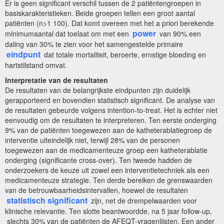
Er is geen significant verschil tussen de 2 patiëntengroepen in
basiskarakteristieken. Beide groepen tellen een groot aantal
patiënten (n>1 100). Dat komt overeen met het a priori berekende
power
minimumaantal dat toelaat om met een
van 90% een
daling van 30% te zien voor het samengestelde primaire
eindpunt
dat totale mortaliteit, beroerte, ernstige bloeding en
hartstilstand omvat.
Interpretatie van de resultaten
De resultaten van de belangrijkste eindpunten zijn duidelijk
gerapporteerd en bovendien statistisch significant. De analyse van
de resultaten gebeurde volgens intention-to-treat. Het is echter niet
eenvoudig om de resultaten te interpreteren. Ten eerste onderging
9% van de patiënten toegewezen aan de katheterablatiegroep de
interventie uiteindelijk niet, terwijl 28% van de personen
toegewezen aan de medicamenteuze groep een katheterablatie
onderging (significante cross-over). Ten tweede hadden de
onderzoekers de keuze uit zowel een interventietechniek als een
medicamenteuze strategie. Ten derde bereiken de grenswaarden
van de betrouwbaarheidsintervallen, hoewel de resultaten
statistisch significant
zijn, net de drempelwaarden voor
klinische relevantie. Ten slotte beantwoordde, na 5 jaar follow-up,
slechts 30% van de patiënten de AFEQT-vragenlijsten. Een ander