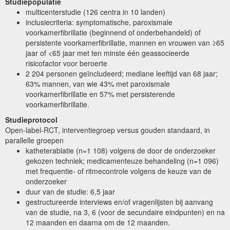
Studiepopulatie
multicenterstudie (126 centra in 10 landen)
inclusiecriteria: symptomatische, paroxismale
voorkamerfibrillatie (beginnend of onderbehandeld) of
persistente voorkamerfibrillatie, mannen en vrouwen van ≥65
jaar of <65 jaar met ten minste één geassocieerde
risicofactor voor beroerte
2 204 personen geïncludeerd; mediane leeftijd van 68 jaar;
63% mannen, van wie 43% met paroxismale
voorkamerfibrillatie en 57% met persisterende
voorkamerfibrillatie.
Studieprotocol
Open-label-RCT, interventiegroep versus gouden standaard, in
parallelle groepen
katheterablatie (n=1 108) volgens de door de onderzoeker
gekozen techniek; medicamenteuze behandeling (n=1 096)
met frequentie- of ritmecontrole volgens de keuze van de
onderzoeker
duur van de studie: 6,5 jaar
gestructureerde interviews en/of vragenlijsten bij aanvang
van de studie, na 3, 6 (voor de secundaire eindpunten) en na
12 maanden en daarna om de 12 maanden.