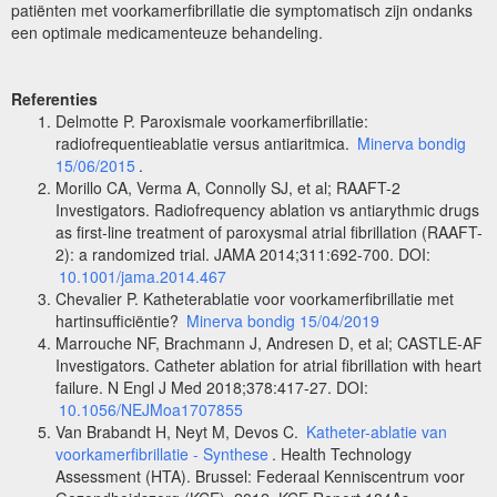
patiënten met voorkamerfibrillatie die symptomatisch zijn ondanks
een optimale medicamenteuze behandeling.
Referenties
Delmotte P. Paroxismale voorkamerfibrillatie:
radiofrequentieablatie versus antiaritmica.
Minerva bondig
15/06/2015
.
Morillo CA, Verma A, Connolly SJ, et al; RAAFT-2
Investigators. Radiofrequency ablation vs antiarythmic drugs
as first-line treatment of paroxysmal atrial fibrillation (RAAFT-
2): a randomized trial. JAMA 2014;311:692-700. DOI:
10.1001/jama.2014.467
Chevalier P. Katheterablatie voor voorkamerfibrillatie met
hartinsufficiëntie?
Minerva bondig 15/04/2019
Marrouche NF, Brachmann J, Andresen D, et al; CASTLE-AF
Investigators. Catheter ablation for atrial fibrillation with heart
failure. N Engl J Med 2018;378:417-27. DOI:
10.1056/NEJMoa1707855
Van Brabandt H, Neyt M, Devos C.
Katheter-ablatie van
voorkamerfibrillatie - Synthese
. Health Technology
Assessment (HTA). Brussel: Federaal Kenniscentrum voor