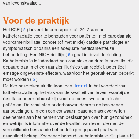
van levenskwaliteit.
Voor de praktijk
Het KCE (
5
) beveelt in een rapport uit 2012 aan om
katheterablatie voor te behouden voor patiënten met paroxismale
voorkamerfibrillatie, zonder (of met milde) cardiale pathologie en
symptomatisch ondanks een adequate medicamenteuze
behandeling. Een NICE-richtlijn (
6
) gaat in dezelfde richting.
Katheterablatie is inderdaad een complexe en dure interventie, die
gepaard gaat met een aanzienlijk risico van recidief, potentieel
ernstige ongewenste effecten, waardoor het gebruik ervan beperkt
moet worden (
5
).
trend
De hier besproken studie toont een
in het voordeel van
katheterablatie op het vlak van de kwaliteit van leven, waarbij de
resultaten meer robuust zijn voor de meest symptomatische
patiënten. De resultaten onderbouwen daarom de bestaande
aanbevelingen. In een context waarin patiënten actiever willen
deelnemen aan het nemen van beslissingen over hun gezondheid
en welzijn, is informatie over de kwaliteit van leven die met de
verschillende bestaande behandelingen gepaard gaat van
essentieel belang. Zodoende behoudt katheterablatie zijn plaats bij