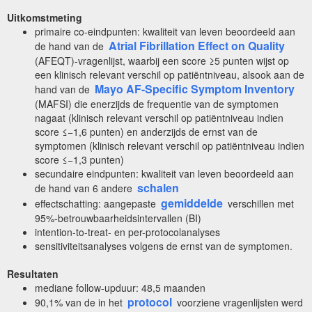
Uitkomstmeting
primaire co-eindpunten: kwaliteit van leven beoordeeld aan
Atrial Fibrillation Effect on Quality
de hand van de
(AFEQT)-vragenlijst, waarbij een score ≥5 punten wijst op
een klinisch relevant verschil op patiëntniveau, alsook aan de
Mayo AF-Specific Symptom Inventory
hand van de
(MAFSI) die enerzijds de frequentie van de symptomen
nagaat (klinisch relevant verschil op patiëntniveau indien
score ≤−1,6 punten) en anderzijds de ernst van de
symptomen (klinisch relevant verschil op patiëntniveau indien
score ≤−1,3 punten)
secundaire eindpunten: kwaliteit van leven beoordeeld aan
schalen
de hand van 6 andere
gemiddelde
effectschatting: aangepaste
verschillen met
95%-betrouwbaarheidsintervallen (BI)
intention-to-treat- en per-protocolanalyses
sensitiviteitsanalyses volgens de ernst van de symptomen.
Resultaten
mediane follow-upduur: 48,5 maanden
protocol
90,1% van de in het
voorziene vragenlijsten werd