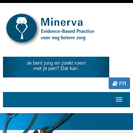
Previous
Next
Je bent jong en zoekt roem
met je pen? Dat kan.
FR
Toggle
navigat