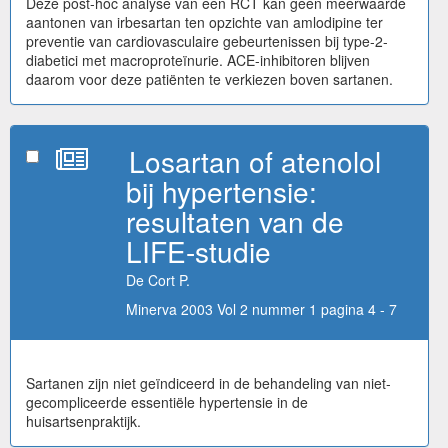
Deze post-hoc analyse van een RCT kan geen meerwaarde
aantonen van irbesartan ten opzichte van amlodipine ter
preventie van cardiovasculaire gebeurtenissen bij type-2-
diabetici met macroproteïnurie. ACE-inhibitoren blijven
daarom voor deze patiënten te verkiezen boven sartanen.
Losartan of atenolol
bij hypertensie:
resultaten van de
LIFE-studie
De Cort P.
Minerva 2003 Vol 2 nummer 1 pagina 4 - 7
Sartanen zijn niet geïndiceerd in de behandeling van niet-
gecompliceerde essentiële hypertensie in de
huisartsenpraktijk.