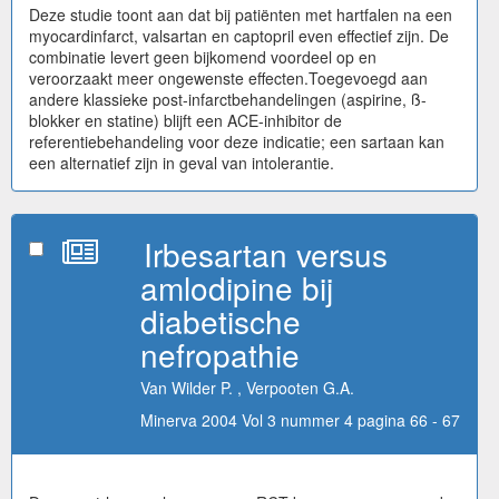
Deze studie toont aan dat bij patiënten met hartfalen na een
myocardinfarct, valsartan en captopril even effectief zijn. De
combinatie levert geen bijkomend voordeel op en
veroorzaakt meer ongewenste effecten.Toegevoegd aan
andere klassieke post-infarctbehandelingen (aspirine, ß-
blokker en statine) blijft een ACE-inhibitor de
referentiebehandeling voor deze indicatie; een sartaan kan
een alternatief zijn in geval van intolerantie.
Irbesartan versus
amlodipine bij
diabetische
nefropathie
Van Wilder P. , Verpooten G.A.
Minerva 2004 Vol 3 nummer 4 pagina 66 - 67