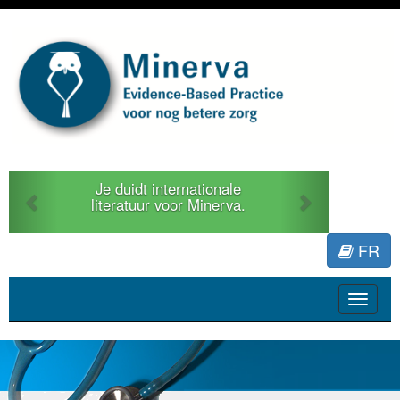
Previous
Next
Je duidt internationale
literatuur voor Minerva.
FR
Toggle
navigat