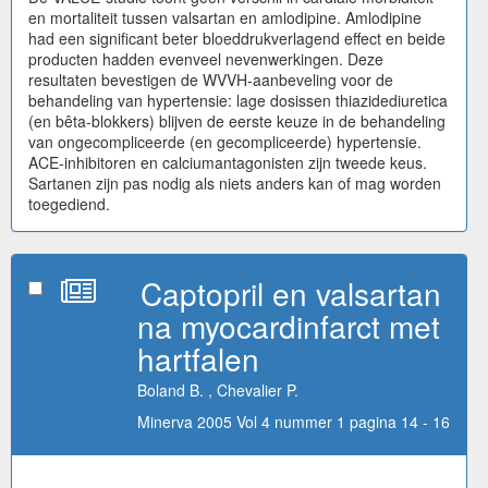
en mortaliteit tussen valsartan en amlodipine. Amlodipine
had een significant beter bloeddrukverlagend effect en beide
producten hadden evenveel nevenwerkingen. Deze
resultaten bevestigen de WVVH-aanbeveling voor de
behandeling van hypertensie: lage dosissen thiazidediuretica
(en bêta-blokkers) blijven de eerste keuze in de behandeling
van ongecompliceerde (en gecompliceerde) hypertensie.
ACE-inhibitoren en calciumantagonisten zijn tweede keus.
Sartanen zijn pas nodig als niets anders kan of mag worden
toegediend.
Captopril en valsartan
na myocardinfarct met
hartfalen
Boland B. , Chevalier P.
Minerva 2005 Vol 4 nummer 1 pagina 14 - 16