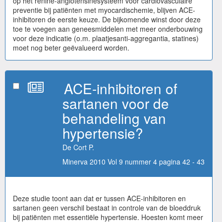
op het renine-angiotensinesysteem voor cardiovasculaire
preventie bij patiënten met myocardischemie, blijven ACE-
inhibitoren de eerste keuze. De bijkomende winst door deze
toe te voegen aan geneesmiddelen met meer onderbouwing
voor deze indicatie (o.m. plaatjesanti-aggregantia, statines)
moet nog beter geëvalueerd worden.
ACE-inhibitoren of
sartanen voor de
behandeling van
hypertensie?
De Cort P.
Minerva 2010 Vol 9 nummer 4 pagina 42 - 43
Deze studie toont aan dat er tussen ACE-inhibitoren en
sartanen geen verschil bestaat in controle van de bloeddruk
bij patiënten met essentiële hypertensie. Hoesten komt meer