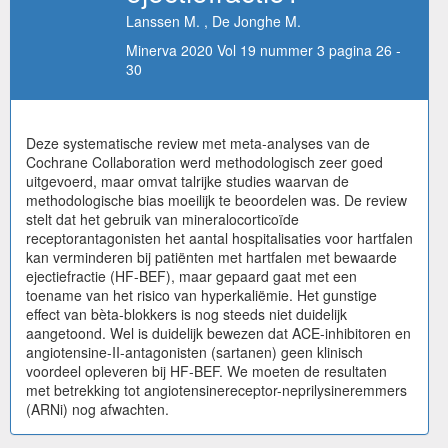
Lanssen M. , De Jonghe M.
Minerva 2020 Vol 19 nummer 3 pagina 26 -
30
Deze systematische review met meta-analyses van de
Cochrane Collaboration werd methodologisch zeer goed
uitgevoerd, maar omvat talrijke studies waarvan de
methodologische bias moeilijk te beoordelen was. De review
stelt dat het gebruik van mineralocorticoïde
receptorantagonisten het aantal hospitalisaties voor hartfalen
kan verminderen bij patiënten met hartfalen met bewaarde
ejectiefractie (HF-BEF), maar gepaard gaat met een
toename van het risico van hyperkaliëmie. Het gunstige
effect van bèta-blokkers is nog steeds niet duidelijk
aangetoond. Wel is duidelijk bewezen dat ACE-inhibitoren en
angiotensine-II-antagonisten (sartanen) geen klinisch
voordeel opleveren bij HF-BEF. We moeten de resultaten
met betrekking tot angiotensinereceptor-neprilysineremmers
(ARNi) nog afwachten.