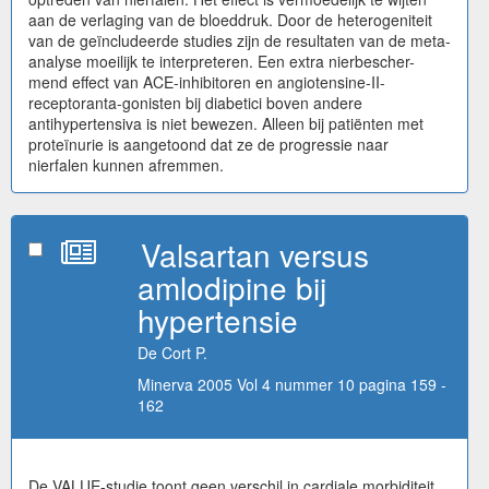
aan de verlaging van de bloeddruk. Door de heterogeniteit
van de geïncludeerde studies zijn de resultaten van de meta-
analyse moeilijk te interpreteren. Een extra nierbescher-
mend effect van ACE-inhibitoren en angiotensine-II-
receptoranta-gonisten bij diabetici boven andere
antihypertensiva is niet bewezen. Alleen bij patiënten met
proteïnurie is aangetoond dat ze de progressie naar
nierfalen kunnen afremmen.
Valsartan versus
amlodipine bij
hypertensie
De Cort P.
Minerva 2005 Vol 4 nummer 10 pagina 159 -
162
De VALUE-studie toont geen verschil in cardiale morbiditeit