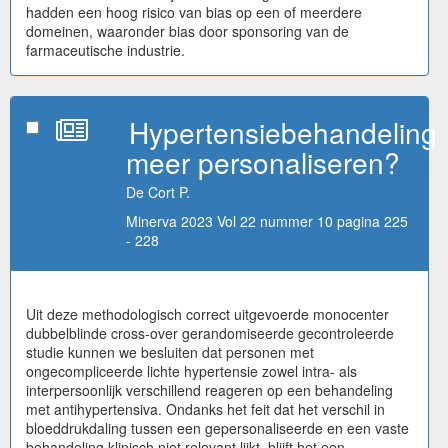
hadden een hoog risico van bias op een of meerdere
domeinen, waaronder bias door sponsoring van de
farmaceutische industrie.
Hypertensiebehandeling
meer personaliseren?
De Cort P.
Minerva 2023 Vol 22 nummer 10 pagina 225
- 228
Uit deze methodologisch correct uitgevoerde monocenter
dubbelblinde cross-over gerandomiseerde gecontroleerde
studie kunnen we besluiten dat personen met
ongecompliceerde lichte hypertensie zowel intra- als
interpersoonlijk verschillend reageren op een behandeling
met antihypertensiva. Ondanks het feit dat het verschil in
bloeddrukdaling tussen een gepersonaliseerde en een vaste
behandeling klinisch niet relevant lijkt, blijft het een