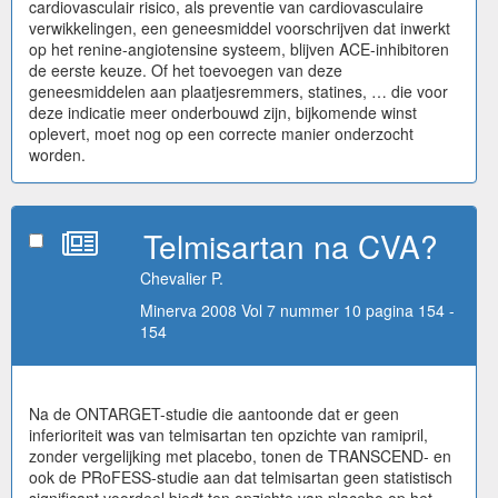
cardiovasculair risico, als preventie van cardiovasculaire
verwikkelingen, een geneesmiddel voorschrijven dat inwerkt
op het renine-angiotensine systeem, blijven ACE-inhibitoren
de eerste keuze. Of het toevoegen van deze
geneesmiddelen aan plaatjesremmers, statines, … die voor
deze indicatie meer onderbouwd zijn, bijkomende winst
oplevert, moet nog op een correcte manier onderzocht
worden.
Telmisartan na CVA?
Chevalier P.
Minerva 2008 Vol 7 nummer 10 pagina 154 -
154
Na de ONTARGET-studie die aantoonde dat er geen
inferioriteit was van telmisartan ten opzichte van ramipril,
zonder vergelijking met placebo, tonen de TRANSCEND- en
ook de PRoFESS-studie aan dat telmisartan geen statistisch