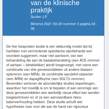
van de klinische
praktijk
Sculier J.P.
Minerva 2021 Vol 20 nummer 3 pagina 33 -
36
De hier besproken studie is een wiskundig model dat bij
hartfalen met verminderde systolische ejectiefractie een
voordeel suggereert, maar niet aantoont, van een
behandeling die aan de basisbehandeling (een ACE-remmer
of sartaan + bètablokker) wordt toegevoegd, met name een
combinatie van drie geneesmiddelen uit andere klassen:
eplerenon (een MRA), de combinatie sacubitril-valsartan
(een ARNi) en dapagliflozine (een SGLT2-remmer).
Bovendien vertonen de afzonderlijke studies beperkingen,
waardoor het moeilijk is om te bepalen of aan sommige van
deze geneesmiddelen een werkelijk nieuw effect kan worden
toegeschreven en of ze een aanvaardbare risico-
batenverhouding hebben. Deze studie schuift wel
hypotheses naar voor die aan de hand van rigoureus