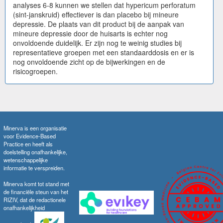
analyses 6-8 kunnen we stellen dat hypericum perforatum
(sint-janskruid) effectiever is dan placebo bij mineure
depressie. De plaats van dit product bij de aanpak van
mineure depressie door de huisarts is echter nog
onvoldoende duidelijk. Er zijn nog te weinig studies bij
representatieve groepen met een standaarddosis en er is
nog onvoldoende zicht op de bijwerkingen en de
risicogroepen.
Minerva is een organisatie
voor Evidence-Based
Practice en heeft als
doelstelling onafhankelijke,
wetenschappelijke
informatie te verspreiden.
Minerva komt tot stand met
de financiële steun van het
RIZIV, dat de redactionele
onafhankelijkheid