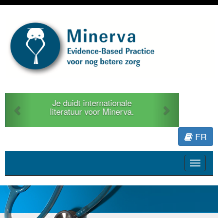
Previous
Next
Je duidt internationale
literatuur voor Minerva.
FR
Toggle
navigat