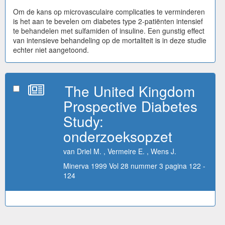
Om de kans op microvasculaire complicaties te verminderen
is het aan te bevelen om diabetes type 2-patiënten intensief
te behandelen met sulfamiden of insuline. Een gunstig effect
van intensieve behandeling op de mortaliteit is in deze studie
echter niet aangetoond.
The United Kingdom
Prospective Diabetes
Study:
onderzoeksopzet
van Driel M. , Vermeire E. , Wens J.
Minerva 1999 Vol 28 nummer 3 pagina 122 -
124