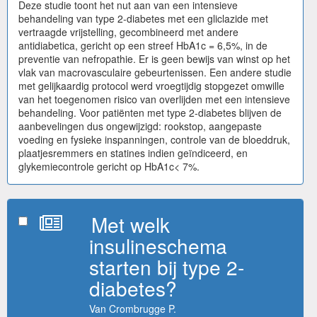
Deze studie toont het nut aan van een intensieve
behandeling van type 2-diabetes met een gliclazide met
vertraagde vrijstelling, gecombineerd met andere
antidiabetica, gericht op een streef HbA1c = 6,5%, in de
preventie van nefropathie. Er is geen bewijs van winst op het
vlak van macrovasculaire gebeurtenissen. Een andere studie
met gelijkaardig protocol werd vroegtijdig stopgezet omwille
van het toegenomen risico van overlijden met een intensieve
behandeling. Voor patiënten met type 2-diabetes blijven de
aanbevelingen dus ongewijzigd: rookstop, aangepaste
voeding en fysieke inspanningen, controle van de bloeddruk,
plaatjesremmers en statines indien geïndiceerd, en
glykemiecontrole gericht op HbA1c< 7%.
Met welk
insulineschema
starten bij type 2-
diabetes?
Van Crombrugge P.