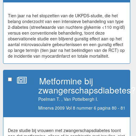
Tien jaar na het stopzetten van de UKPDS-studie, die het
belang onderzocht van een intensieve behandeling van type
2-diabetes (streefwaarde van nuchtere glykemie <110 mg/dl)
versus een conventionele behandeling, toont deze
observationele studie een blijvend gunstig effect aan op het
aantal microvasculaire gebeurtenissen en een gunstig effect
op lange termijn (tien jaar na het beëindigen van de RCT) op
de incidentie van myocardinfarct en totale mortaliteit.
Metformine bij
zwangerschapsdiabetes?
Poelman T. , Van Pottelbergh I.
Minerva 2009 Vol 8 nummer 6 pagina 80 - 81
Deze studie bij vrouwen met zwangerschapsdiabetes toont
aan dat metformine, alleen of in combinatie met insuline, niet