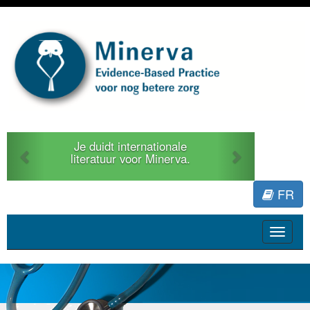
Previous
Next
Je duidt internationale
literatuur voor Minerva.
FR
Toggle
navigat