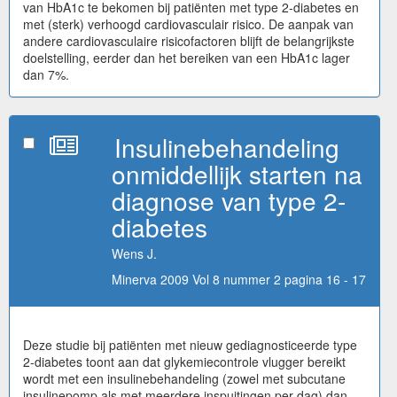
van HbA1c te bekomen bij patiënten met type 2-diabetes en
met (sterk) verhoogd cardiovasculair risico. De aanpak van
andere cardiovasculaire risicofactoren blijft de belangrijkste
doelstelling, eerder dan het bereiken van een HbA1c lager
dan 7%.
Insulinebehandeling
onmiddellijk starten na
diagnose van type 2-
diabetes
Wens J.
Minerva 2009 Vol 8 nummer 2 pagina 16 - 17
Deze studie bij patiënten met nieuw gediagnosticeerde type
2-diabetes toont aan dat glykemiecontrole vlugger bereikt
wordt met een insulinebehandeling (zowel met subcutane
insulinepomp als met meerdere inspuitingen per dag) dan