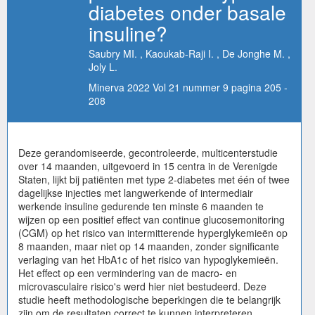
diabetes onder basale
insuline?
Saubry MI. , Kaoukab-Raji I. , De Jonghe M. ,
Joly L.
Minerva 2022 Vol 21 nummer 9 pagina 205 -
208
Deze gerandomiseerde, gecontroleerde, multicenterstudie
over 14 maanden, uitgevoerd in 15 centra in de Verenigde
Staten, lijkt bij patiënten met type 2-diabetes met één of twee
dagelijkse injecties met langwerkende of intermediair
werkende insuline gedurende ten minste 6 maanden te
wijzen op een positief effect van continue glucosemonitoring
(CGM) op het risico van intermitterende hyperglykemieën op
8 maanden, maar niet op 14 maanden, zonder significante
verlaging van het HbA1c of het risico van hypoglykemieën.
Het effect op een vermindering van de macro- en
microvasculaire risico's werd hier niet bestudeerd. Deze
studie heeft methodologische beperkingen die te belangrijk
zijn om de resultaten correct te kunnen interpreteren.