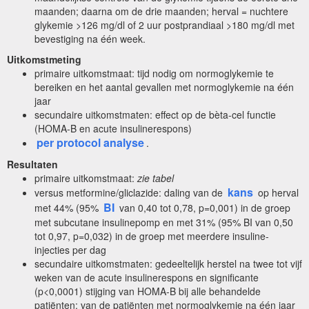
maanden; daarna om de drie maanden; herval = nuchtere
glykemie >126 mg/dl of 2 uur postprandiaal >180 mg/dl met
bevestiging na één week.
Uitkomstmeting
primaire uitkomstmaat: tijd nodig om normoglykemie te
bereiken en het aantal gevallen met normoglykemie na één
jaar
secundaire uitkomstmaten: effect op de bèta-cel functie
(HOMA-B en acute insulinerespons)
per protocol analyse
.
Resultaten
primaire
uitkomstmaat:
zie tabel
kans
versus metformine/gliclazide: daling van de
op herval
BI
met 44% (95%
van 0,40 tot 0,78, p=0,001) in de groep
met subcutane insulinepomp en met 31% (95% BI van 0,50
tot 0,97, p=0,032) in de groep met meerdere insuline-
injecties per dag
secundaire uitkomstmaten: gedeeltelijk herstel na twee tot vijf
weken van de acute insulinerespons en significante
(p<0,0001) stijging van HOMA-B bij alle behandelde
patiënten; van de patiënten met normoglykemie na één jaar