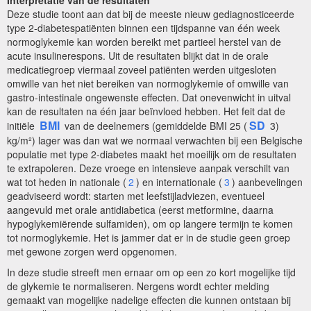
Deze studie toont aan dat bij de meeste nieuw gediagnosticeerde
type 2-diabetespatiënten binnen een tijdspanne van één week
normoglykemie kan worden bereikt met partieel herstel van de
acute
insulinerespons. Uit de resultaten blijkt dat in de orale
medicatiegroep viermaal zoveel patiënten werden uitgesloten
omwille van het niet bereiken van normoglykemie of omwille van
gastro-intestinale ongewenste effecten. Dat onevenwicht in uitval
kan de resultaten na één jaar beïnvloed hebben. Het feit dat de
BMI
SD
initiële
van de deelnemers (gemiddelde BMI 25 (
3)
kg/m²) lager was dan wat we normaal verwachten bij een Belgische
populatie met type 2-diabetes maakt het moeilijk om de resultaten
te extrapoleren.
Deze vroege en intensieve aanpak verschilt van
wat tot heden in nationale (
2
) en internationale (
3
) aanbevelingen
geadviseerd wordt: starten met leefstijladviezen, eventueel
aangevuld met orale antidiabetica (eerst metformine,
daarna
hypoglykemiërende sulfamiden), om op langere termijn te komen
tot normoglykemie. Het is jammer dat er in de studie geen groep
met gewone zorgen werd opgenomen.
In deze studie streeft men ernaar om op een
zo kort mogelijke tijd
de glykemie te normaliseren. Nergens wordt echter melding
gemaakt van mogelijke nadelige effecten die kunnen ontstaan bij