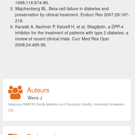
1998;116:874-86.
Wajchenberg BL. Beta-cell failure in diabetes and
preservation by clinical treatment. Endocr Rev 2007;28:187-
218.
Karasik A, Aschner P, Katzeff H, et al. Sitagliptin, a DPP-4
inhibitor for the treatment of patients with type 2 diabetes: a
review of recent clinical trials. Curr Med Res Opin
2008;24:489-96.
Auteurs
Wens J.
Vakgroep FAMPOP (Family Medicine and Population Health), Universiteit Antwerpen
COI :