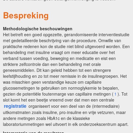
Bespreking
Methodologische beschouwingen
Het betreft een goed opgezette, gerandomiseerde interventiestudie
met gedetailleerde beschrijving van de procedure. Omwille van
praktische redenen kon de studie niet blind uitgevoerd worden. Een
behandeling met insuline vraagt om meer educatie over het
verband tussen voeding, beweging en medicatie en eist een
striktere zelfcontrole dan een behandeling met orale
geneesmiddelen. Dit kan geleid hebben tot een strengere
leefstijlhouding en zo tot meer remissie in de insulinegroepen. Het
was misschien geen verstandige keuze om capillaire
glucosemetingen te gebruiken om normoglykemie te bepalen,
gezien de potentiële foutenmarge van capillaire metingen (
1
). Tot
slot komt het een beetje vreemd over dat men een centrale
registratie
organiseert voor een deel van de (intermediaire)
uitkomstmaten zoals insuline, pro-insuline en vrije vetzuren, maar
andere metingen zoals HbA1c en de klassieke
laboratoriummetingen wel uitvoert in elk onderzoekscentrum apart.
Interpretatie van de resultaten