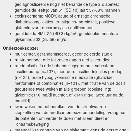
gediagnosticeerde nog niet behandelde type 2-diabetes;
gemiddelde leeftijd van 51 (SD 10) jaar; 57-68% mannen
exclusiecriteria: MODY, acute of ernstige chronische
diabetescomplicaties, ernstige co-morbiditeit, positieve
glutaminezuur decarboxylase antilichamen
gemiddelde BMI: 25 (SD 3) kg/m²; gemiddelde nuchtere
glykemie: 202 (SD 56) mg/dl.
Onderzoeksopzet
multicenter, gerandomiseerde, gecontroleerde studie
run-in periode: drie tot zeven dagen met alleen dieet
randomisatie in drie behandelingsgroepen: subcutane
insulinepomp (n=137); meerdere insuline-injecties per dag
(n=124); orale hypoglykemische medicatie (gliclazide,
metformine of combinatie) (n=121), met titratie van de dosis
gedurende twee weken in alle groepen (doelstelling:
glykemie<110 mg/dl nuchter, of <144 mg/dl twee uur na de
maaltijd)
twee weken na het bereiken van de streefwaarde:
stopzetting van de medicamenteuze behandeling; vraag aan
de patiënten om verder te doen met alleen dieet en
lichaamsbeweging
maandelijkse controle van de glykemie tijdens de eerste drie