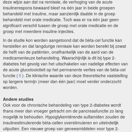
deze wijze aan dat na remissie, de verhoging van de acute
insulinerespons bewaard bleef na één jaar in beide groepen
behandeld met insuline, maar aanzienlijk daalde in de groep
behandeld met orale medicatie. Toch was er na één jaar geen
significant verschil tussen de groep met orale medicatie en de
groep met meerdere insuline-injecties.
In de studie kon worden aangetoond dat de bèta-cel functie kan
herstellen en dat langdurige remissie kan worden
bereikt bij zowat
de helft van de patiënten, onafhankelijk van de aard van de
medicamenteuze behandeling. Waarschijnlijk is dit bij type 2-
diabetes het gevolg van het uitschakelen van nadelige effecten van
de acute glucotoxiciteit op het permanente verlies van de bèta-cel
functie (
5
). De klinische waarde van deze theoretische vaststelling
op langere termijn (meer dan één jaar) moet verder onderzocht
worden.
Andere studies
Ook voor de chronische behandeling van type 2-diabetes wordt
thans meer dan vroeger getracht om de pancreasfunctie zo lang
mogelijk te behouden. Hypoglykemiërende sulfamiden zouden de
insulinestimulerende bèta-cellen overstimuleren en uiteindelijk
uitputten. Een nieuwe groep van geneesmiddelen voor type 2-