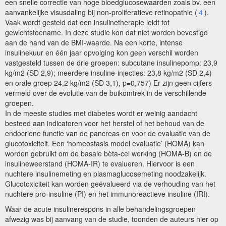
een snelle correctie van hoge bloedglucosewaarden zoals bv. een
aanvankelijke visusdaling bij non-proliferatieve retinopathie (
4
).
Vaak wordt gesteld dat een insulinetherapie leidt tot
gewichtstoename. In deze studie kon dat niet worden bevestigd
aan de hand van de BMI-waarde. Na een korte, intense
insulinekuur en één jaar opvolging kon geen verschil worden
vastgesteld tussen de drie groepen: subcutane insulinepomp: 23,9
kg/m2 (SD 2,9); meerdere insuline-injecties: 23,8 kg/m2 (SD 2,4)
en orale groep 24,2 kg/m2 (SD 3,1), p=0,757) Er zijn geen cijfers
vermeld over de evolutie van de buikomtrek in de verschillende
groepen.
In de meeste studies met diabetes wordt er weinig aandacht
besteed aan indicatoren voor het herstel of het behoud van de
endocriene functie van de pancreas en voor de evaluatie van de
glucotoxiciteit. Een ‘homeostasis model evaluatie’ (HOMA) kan
worden gebruikt om de basale bèta-cel werking (HOMA-B) en de
insulineweerstand (HOMA-IR) te evalueren. Hiervoor is een
nuchtere insulinemeting en plasmaglucosemeting noodzakelijk.
Glucotoxiciteit kan worden geëvalueerd via de verhouding van het
nuchtere pro-insuline (PI) en het immunoreactieve insuline (IRI).
Waar de acute insulinerespons in alle behandelingsgroepen
afwezig was bij aanvang van de studie, toonden de auteurs hier op