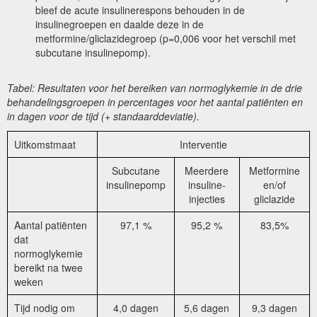
bleef de acute insulinerespons behouden in de
insulinegroepen en daalde deze in de
metformine/gliclazidegroep (p=0,006 voor het verschil met
subcutane insulinepomp).
Tabel: Resultaten voor het bereiken van normoglykemie in de drie
behandelingsgroepen in percentages voor het aantal patiënten en
in dagen voor de tijd (+ standaarddeviatie).
Uitkomstmaat
Interventie
Subcutane
Meerdere
Metformine
insulinepomp
insuline-
en/of
injecties
gliclazide
Aantal patiënten
97,1 %
95,2 %
83,5%
dat
normoglykemie
bereikt na twee
weken
Tijd nodig om
4,0 dagen
5,6 dagen
9,3 dagen