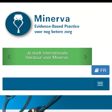
Previous
Next
Je duidt internationale
literatuur voor Minerva.
FR
Toggle
navigat