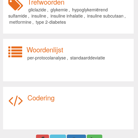
Trefwoorden
gliclazide
,
glykemie
,
hypoglykemiërend
sulfamide
,
insuline
,
insuline inhalatie
,
insuline subcutaan
,
metformine
,
type 2-diabetes
Woordenlijst
per-protocolanalyse
,
standaarddeviatie
Codering