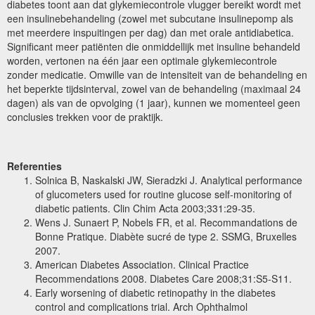
diabetes toont aan dat glykemiecontrole vlugger bereikt wordt met
een insulinebehandeling (zowel met subcutane insulinepomp als
met meerdere inspuitingen per dag) dan met orale antidiabetica.
Significant meer patiënten die onmiddellijk met insuline behandeld
worden, vertonen na één jaar een optimale glykemiecontrole
zonder medicatie. Omwille van de intensiteit van de behandeling en
het beperkte tijdsinterval, zowel van de behandeling (maximaal 24
dagen) als van de opvolging (1 jaar), kunnen we momenteel geen
conclusies trekken voor de praktijk.
Referenties
Solnica B, Naskalski JW, Sieradzki J. Analytical performance
of glucometers used for routine glucose self-monitoring of
diabetic patients. Clin Chim Acta 2003;331:29-35.
Wens J. Sunaert P, Nobels FR, et al. Recommandations de
Bonne Pratique. Diabète sucré de type 2. SSMG, Bruxelles
2007.
American
Diabetes Association. Clinical Practice
Recommendations 2008. Diabetes Care 2008;31:S5-S11.
Early worsening of diabetic retinopathy in the diabetes
control and complications trial. Arch Ophthalmol