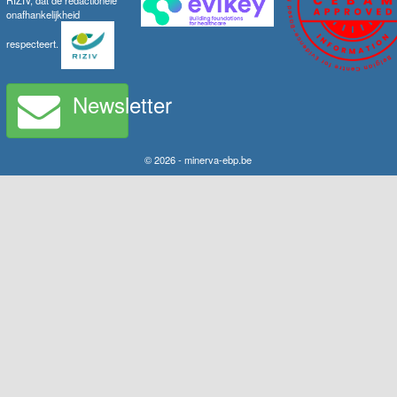
RIZIV, dat de redactionele
onafhankelijkheid
respecteert.
Newsletter
© 2026 - minerva-ebp.be