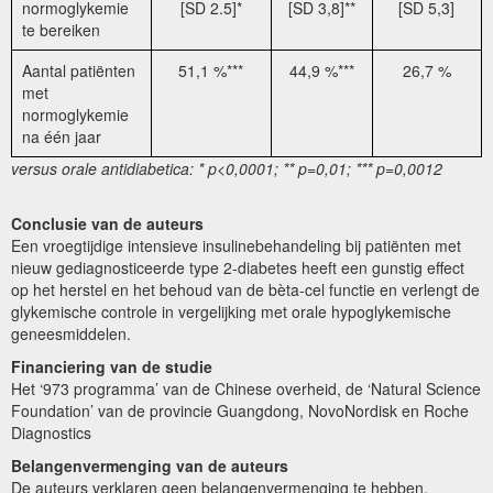
normoglykemie
[SD 2.5]*
[SD 3,8]**
[SD 5,3]
te bereiken
Aantal patiënten
51,1 %***
44,9 %***
26,7 %
met
normoglykemie
na één jaar
versus orale antidiabetica: * p<0,0001; ** p=0,01; *** p=0,0012
Conclusie van de auteurs
Een vroegtijdige intensieve insulinebehandeling bij patiënten met
nieuw gediagnosticeerde type 2-diabetes heeft een gunstig effect
op het herstel en het behoud van de bèta-cel functie en verlengt de
glykemische controle in vergelijking met orale hypoglykemische
geneesmiddelen.
Financiering van de studie
Het ‘973 programma’ van de Chinese overheid, de ‘Natural Science
Foundation’ van de provincie Guangdong, NovoNordisk en Roche
Diagnostics
Belangenvermenging van de auteurs
De auteurs verklaren geen belangenvermenging te hebben.