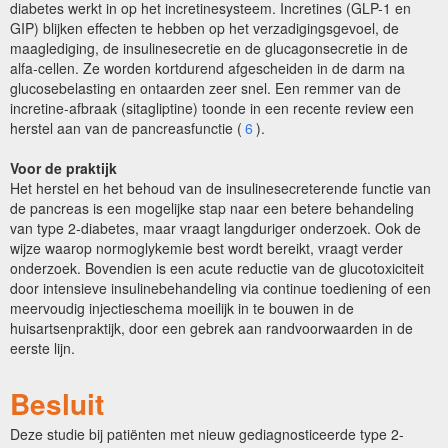
diabetes werkt in op het incretinesysteem. Incretines (GLP-1 en
GIP) blijken effecten te hebben op het verzadigingsgevoel, de
maaglediging, de insulinesecretie en de glucagonsecretie in de
alfa-cellen. Ze worden kortdurend afgescheiden in de darm na
glucosebelasting en ontaarden zeer snel. Een remmer van de
incretine-afbraak (sitagliptine) toonde in een recente review een
herstel aan van de pancreasfunctie (
6
).
Voor de praktijk
Het herstel en het
behoud van de insulinesecreterende functie van
de pancreas is een mogelijke stap naar een betere behandeling
van type 2-diabetes, maar vraagt langduriger onderzoek. Ook de
wijze waarop normoglykemie best wordt bereikt, vraagt verder
onderzoek. Bovendien is een
acute reductie van de glucotoxiciteit
door intensieve insulinebehandeling via continue toediening of een
meervoudig injectieschema moeilijk in te bouwen in de
huisartsenpraktijk, door een gebrek aan randvoorwaarden in de
eerste lijn.
Besluit
Deze studie bij patiënten met nieuw gediagnosticeerde type 2-