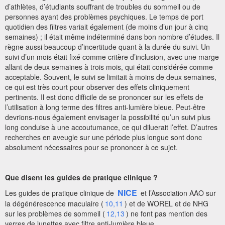
d’athlètes, d’étudiants souffrant de troubles du sommeil ou de
personnes ayant des problèmes psychiques. Le temps de port
quotidien des filtres variait également (de moins d’un jour à cinq
semaines) ; il était même indéterminé dans bon nombre d’études. Il
règne aussi beaucoup d’incertitude quant à la durée du suivi. Un
suivi d’un mois était fixé comme critère d’inclusion, avec une marge
allant de deux semaines à trois mois, qui était considérée comme
acceptable. Souvent, le suivi se limitait à moins de deux semaines,
ce qui est très court pour observer des effets cliniquement
pertinents. Il est donc difficile de se prononcer sur les effets de
l’utilisation à long terme des filtres anti-lumière bleue. Peut-être
devrions-nous également envisager la possibilité qu’un suivi plus
long conduise à une accoutumance, ce qui diluerait l’effet. D’autres
recherches en aveugle sur une période plus longue sont donc
absolument nécessaires pour se prononcer à ce sujet.
Que disent les guides de pratique clinique ?
NICE
Les guides de pratique clinique de
et l’Association AAO sur
la dégénérescence maculaire (
10,11
) et de WOREL et de NHG
sur les problèmes de sommeil (
12,13
) ne font pas mention des
verres de lunettes avec filtre anti-lumière bleue.