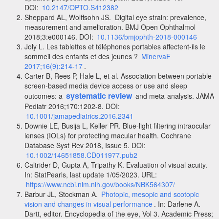
DOI:
10.2147/OPTO.S412382
Sheppard AL, Wolffsohn JS. Digital eye strain: prevalence,
measurement and amelioration. BMJ Open Ophthalmol
2018;3:e000146. DOI:
10.1136/bmjophth-2018-000146
Joly L. Les tablettes et téléphones portables affectent-ils le
sommeil des enfants et des jeunes ?
MinervaF
2017;16(9):214-17
.
Carter B, Rees P, Hale L, et al. Association between portable
screen-based media device access or use and sleep
systematic review
outcomes: a
and meta-analysis. JAMA
Pediatr 2016;170:1202-8. DOI:
10.1001/jamapediatrics.2016.2341
Downie LE, Busija L, Keller PR. Blue-light filtering intraocular
lenses (IOLs) for protecting macular health. Cochrane
Database Syst Rev 2018, Issue 5. DOI:
10.1002/14651858.CD011977.pub2
Caltrider D, Gupta A, Tripathy K. Evaluation of visual acuity.
In: StatPearls, last update 1/05/2023. URL:
https://www.ncbi.nlm.nih.gov/books/NBK564307/
Barbur JL, Stockman A.
Photopic, mesopic and scotopic
vision and changes in visual performance
. In: Darlene A.
Dartt, editor. Encyclopedia of the eye, Vol 3. Academic Press;