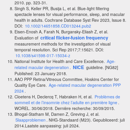
2010. pp. 323-31.
Singh S, Keller PR, Busija L, et al. Blue-light filtering
spectacle lenses for visual performance, sleep, and macular
health in adults. Cochrane Database Syst Rev 2023, Issue 8.
DOI:
10.1002/14651858.CD013244.pub2
Eisen-Enosh A, Farah N, Burgansky-Eliash Z, et al.
critical flicker-fusion frequency
Evaluation of
measurement methods for the investigation of visual
temporal resolution. Sci Rep 2017;7:15621. DOI:
10.1038/s41598-017-15034-z
National Institute for Health and Care Excellence.
Age-
NICE
related macular degeneration
.
guideline. [NG82]
Published: 23 January 2018.
AAO PPP Retina/Vitreous Committee, Hoskins Center for
Quality Eye Care.
Age-related macular degeneration PPP
2024
.
Cloetens H, Declercq T, Habraken H, et al.
Problèmes de
sommeil et de l’insomnie chez l’adulte en première ligne
.
WOREL. 30/06/2018. Dernière recherche: 30/09/2015.
Bhogal-Statham M, Damen Z, Greving J, et al.
Slaapproblemen
. NHG-Standaard (M23). Gepubliceerd: juli
2014.Laatste aanpassing: juli 2024.