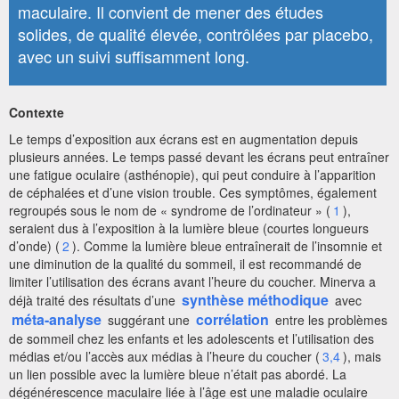
maculaire. Il convient de mener des études
solides, de qualité élevée, contrôlées par placebo,
avec un suivi suffisamment long.
Contexte
Le temps d’exposition aux écrans est en augmentation depuis
plusieurs années. Le temps passé devant les écrans peut entraîner
une fatigue oculaire (asthénopie), qui peut conduire à l’apparition
de céphalées et d’une vision trouble. Ces symptômes, également
regroupés sous le nom de « syndrome de l’ordinateur » (
1
),
seraient dus à l’exposition à la lumière bleue (courtes longueurs
d’onde) (
2
). Comme la lumière bleue entraînerait de l’insomnie et
une diminution de la qualité du sommeil, il est recommandé de
limiter l’utilisation des écrans avant l’heure du coucher. Minerva a
synthèse méthodique
déjà traité des résultats d’une
avec
méta-analyse
corrélation
suggérant une
entre les problèmes
de sommeil chez les enfants et les adolescents et l’utilisation des
médias et/ou l’accès aux médias à l’heure du coucher (
3,4
), mais
un lien possible avec la lumière bleue n’était pas abordé. La
dégénérescence maculaire liée à l’âge est une maladie oculaire