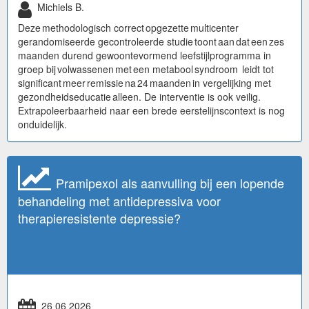
Michiels B.
Deze methodologisch correct opgezette multicenter
gerandomiseerde gecontroleerde studie toont aan dat een zes
maanden durend gewoontevormend leefstijlprogramma in
groep bij volwassenen met een metabool syndroom leidt tot
significant meer remissie na 24 maanden in vergelijking met
gezondheidseducatie alleen. De interventie is ook veilig.
Extrapoleerbaarheid naar een brede eerstelijnscontext is nog
onduidelijk.
Pramipexol als aanvulling bij een lopende
behandeling met antidepressiva voor
therapieresistente depressie?
26 06 2026