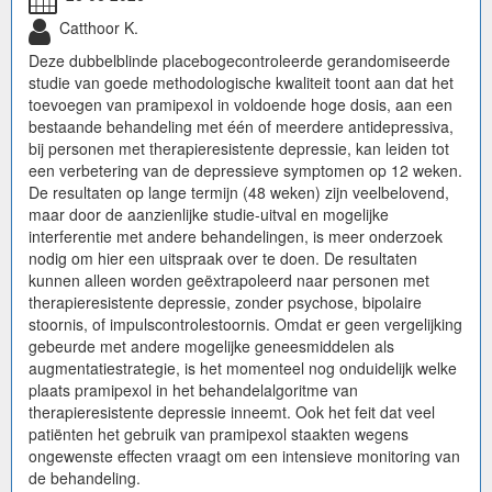
Catthoor K.
Deze dubbelblinde placebogecontroleerde gerandomiseerde
studie van goede methodologische kwaliteit toont aan dat het
toevoegen van pramipexol in voldoende hoge dosis, aan een
bestaande behandeling met één of meerdere antidepressiva,
bij personen met therapieresistente depressie, kan leiden tot
een verbetering van de depressieve symptomen op 12 weken.
De resultaten op lange termijn (48 weken) zijn veelbelovend,
maar door de aanzienlijke studie-uitval en mogelijke
interferentie met andere behandelingen, is meer onderzoek
nodig om hier een uitspraak over te doen. De resultaten
kunnen alleen worden geëxtrapoleerd naar personen met
therapieresistente depressie, zonder psychose, bipolaire
stoornis, of impulscontrolestoornis. Omdat er geen vergelijking
gebeurde met andere mogelijke geneesmiddelen als
augmentatiestrategie, is het momenteel nog onduidelijk welke
plaats pramipexol in het behandelalgoritme van
therapieresistente depressie inneemt. Ook het feit dat veel
patiënten het gebruik van pramipexol staakten wegens
ongewenste effecten vraagt om een intensieve monitoring van
de behandeling.