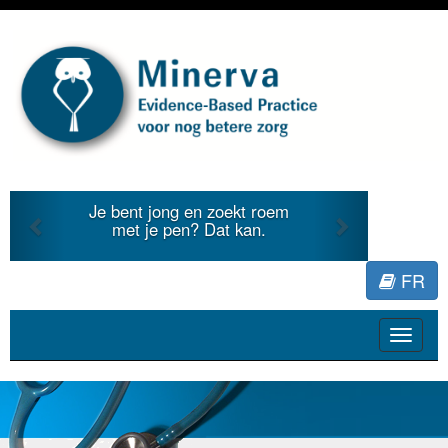
Previous
Next
Je bent jong en zoekt roem
met je pen? Dat kan.
FR
Toggle
navigat