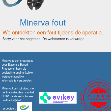
Minerva fout
We ontdekten een fout tijdens de operatie.
Sorry voor het ongemak. De webmaster is verwittigd.
Minerva is een organisatie
voor Evidence-Based
Practice en heeft als
doelstelling onafhankelijke,
wetenschappelijke
informatie te verspreiden.
Minerva komt tot stand met
de financiële steun van het
RIZIV, dat de redactionele
onafhankelijkheid
respecteert.