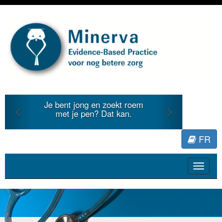
Previous
Next
Je bent jong en zoekt roem
met je pen? Dat kan.
FR
Toggle
navigat