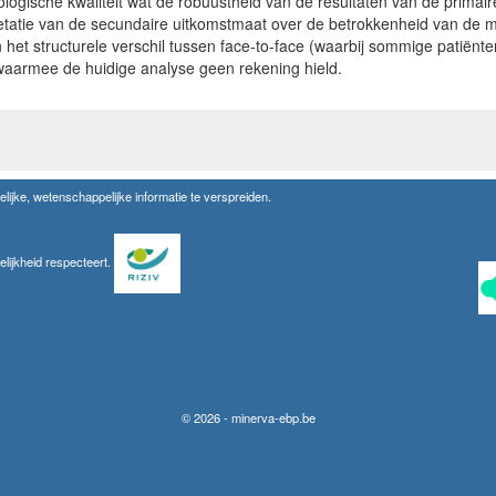
ologische kwaliteit wat de robuustheid van de resultaten van de primai
etatie van de secundaire uitkomstmaat over de betrokkenheid van de 
 het structurele verschil tussen face-to-face (waarbij sommige patiënt
waarmee de huidige analyse geen rekening hield.
lijke, wetenschappelijke informatie te verspreiden.
elijkheid respecteert.
© 2026 - minerva-ebp.be