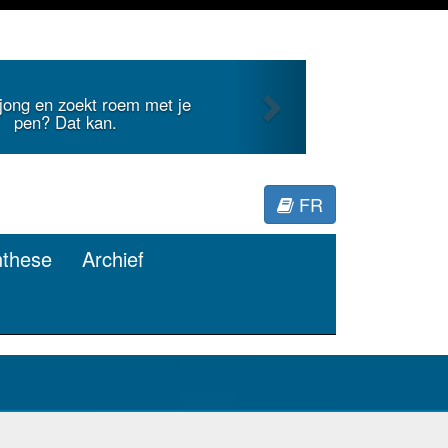
Next
 jong en zoekt roem met je
pen? Dat kan.
FR
nthese
Archief