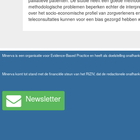
palliatieve patiënten. De studie heeft een goede method
methodologische problemen beperken echter de interpr
over het socio-economische profiel van zorgverleners en
teleconsultaties kunnen voor een bias gezorgd hebben 
Minerva is een organisatie voor Evidence-Based Practice en heeft als doelstelling onafhanke
Minerva komt tot stand met de financiële steun van het RIZIV, dat de redactionele onafhank
Newsletter